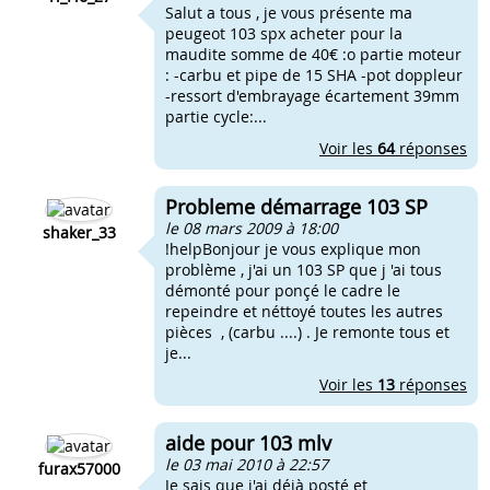
Salut a tous , je vous présente ma
peugeot 103 spx acheter pour la
maudite somme de 40€ :o partie moteur
: -carbu et pipe de 15 SHA -pot doppleur
-ressort d'embrayage écartement 39mm
partie cycle:...
Voir les
64
réponses
Probleme démarrage 103 SP
le 08 mars 2009 à 18:00
shaker_33
!helpBonjour je vous explique mon
problème , j'ai un 103 SP que j 'ai tous
démonté pour ponçé le cadre le
repeindre et néttoyé toutes les autres
pièces , (carbu ....) . Je remonte tous et
je...
Voir les
13
réponses
aide pour 103 mlv
le 03 mai 2010 à 22:57
furax57000
Je sais que j'ai déjà posté et