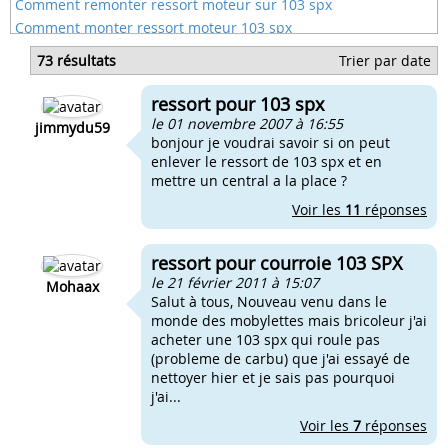
Comment remonter ressort moteur sur 103 spx
Comment monter ressort moteur 103 spx
Comment monter un ressort moteur polini pour 103 sp
73 résultats
Trier par date
Enlever le neiman
Enlever bougie ludix comment l'enlever
ressort pour 103 spx
Comment enlever peinture mobylette
le 01 novembre 2007 à 16:55
jimmydu59
bonjour je voudrai savoir si on peut
enlever le ressort de 103 spx et en
mettre un central a la place ?
Voir les
11
réponses
ressort pour courroie 103 SPX
le 21 février 2011 à 15:07
Mohaax
Salut à tous, Nouveau venu dans le
monde des mobylettes mais bricoleur j'ai
acheter une 103 spx qui roule pas
(probleme de carbu) que j'ai essayé de
nettoyer hier et je sais pas pourquoi
j'ai...
Voir les
7
réponses