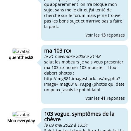
qu'apparemment on n'a bloqué mon
sujet sans me le dir et j'ai tenté de
cherché sur le forum mais je ne trouve
pas les bons sujet et n'arrive pas a faire
la part...
Voir les
13
réponses
ma 103 rcx
le 21 novembre 2008 à 21:48
quentthesk8
salut les mobeurs je vais vous presenter
ma 103rcx nomer 103 monster !! tout
dabort photos :
http://img381.imageshack. us/my.php?
image=imag0318l r8.jpg (photos qui date
un peux j'avais le pot bidalot...
Voir les
41
réponses
103 vogue, symptômes de la
chèvre
Mob everyday
le 09 mai 2022 à 13:51
Salut, tout est dans le titre, la mob fait la