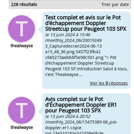
Probleme de roue avant 103
228 résultats
Trier par date
Joint de culasse 103 probleme
Probleme allumage 103 mvl
Test complet et avis sur le Pot
Probleme allumage 103 spx
d'échappement Doppler
Streetcup pour Peugeot 103 SPX
le 13 juin 2024 à 15:46
/monthly_2024_06/20019249
thealwayse
3_Capturedecran2024-06-13
a15_48_36.png.5457f23fb42
c660273aebb6f5e98c501.png "> Pot
d'échappement Doppler Streetcup
Peugeot 103 SP Introduction Salut à tous,
c'est Thealwayse....
Voir les
0
réponses
Avis complet sur le Pot
d'Échappement Doppler ER1
pour Peugeot 103 SPX
le 13 juin 2024 à 20:52
/monthly_2024_06/15475389 68_pot-
thealwayse
doppler-er1-copie.
jpg.23e510182e342d38e0b3e