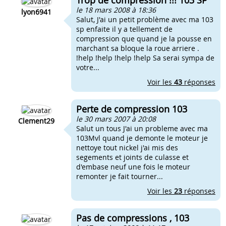
Trop de compression !!! 103 SP
le 18 mars 2008 à 18:36
lyon6941
Salut, J'ai un petit problème avec ma 103
sp enfaite il y a tellement de
compression que quand je la pousse en
marchant sa bloque la roue arriere .
!help !help !help !help Sa serai sympa de
votre...
Voir les
43
réponses
Perte de compression 103
le 30 mars 2007 à 20:08
Clement29
Salut un tous J'ai un probleme avec ma
103Mvl quand je demonte le moteur je
nettoye tout nickel j'ai mis des
segements et joints de culasse et
d'embase neuf une fois le moteur
remonter je fait tourner...
Voir les
23
réponses
Pas de compressions , 103