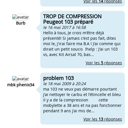
Voir les
14
réponses
TROP DE COMPRESSION
Peugeot 103 préparé
Burb
le 16 mai 2017 à 16:58
Hello à tous, Je crois m'être déjà
présenté! Si jamais c'est pas fait, dites
moi le, j'irai faire ma B.A ! J'ai comme qui
dirait un petit soucis !help : J'ai un 103
vs, avec Kit Airsal 70, bas...
Voir les
5
réponses
problem 103
le 18 mai 2009 à 20:24
mbk phenix34
ma 103 ne veux pas démarre pourtant
j'ai nettoyer le carbu et l'étincelle et bleu
il y a de la compression cette
mobylette a 38 ans et na pas fonctionner
pendant 9 ans j'ai mis de...
Voir les
13
réponses