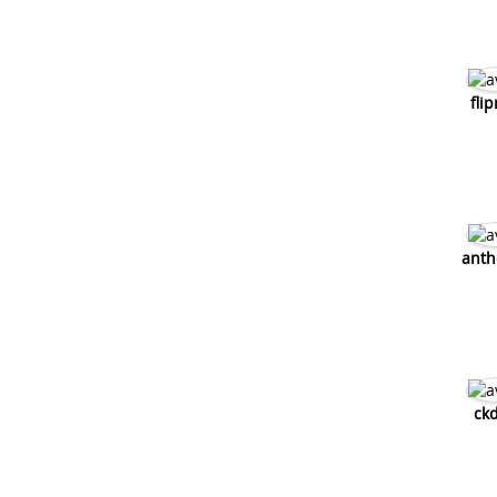
fli
anth
ck