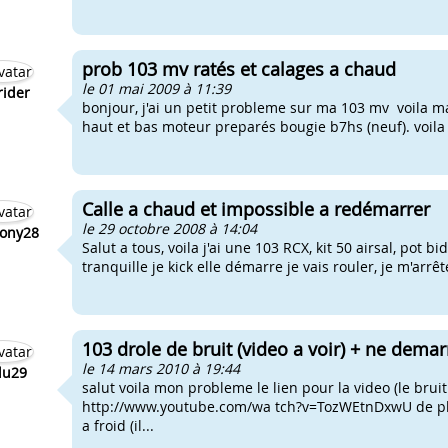
prob 103 mv ratés et calages a chaud
le 01 mai 2009 à 11:39
prider
bonjour, j'ai un petit probleme sur ma 103 mv voila ma c
haut et bas moteur preparés bougie b7hs (neuf). voila
Calle a chaud et impossible a redémarrer
le 29 octobre 2008 à 14:04
ony28
Salut a tous, voila j'ai une 103 RCX, kit 50 airsal, pot
tranquille je kick elle démarre je vais rouler, je m'arrêt
103 drole de bruit (video a voir) + ne demar
le 14 mars 2010 à 19:44
du29
salut voila mon probleme le lien pour la video (le bruit 
http://www.youtube.com/wa tch?v=TozWEtnDxwU de plu
a froid (il...