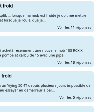
t froid
xplik ... lorsque ma mob est froide je doit me mettre
et lorsque je roule, que je...
Voir les
11
réponses
j'ai acheté récemment une nouvelle mob 103 RCX X
i à pompe et carbu de 15 avec une pipe...
Voir les
13
réponses
 froid
a un Yiying 50 4T depuis plusieurs jours impossible de
beau essayer au démarreur a par...
Voir les
5
réponses