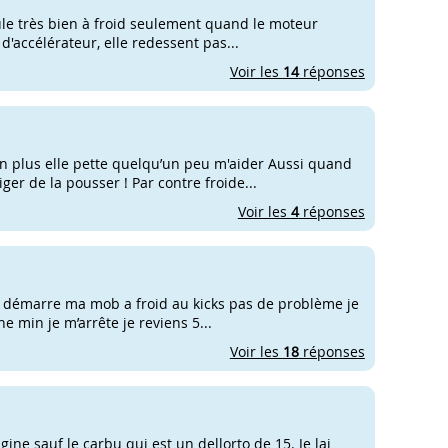
oule très bien à froid seulement quand le moteur
'accélérateur, elle redessent pas...
Voir les
14
réponses
 plus elle pette quelqu’un peu m'aider Aussi quand
iger de la pousser ! Par contre froide...
Voir les
4
réponses
e démarre ma mob a froid au kicks pas de problème je
e min je m’arrête je reviens 5...
Voir les
18
réponses
ine sauf le carbu qui est un dellorto de 15. Je lai