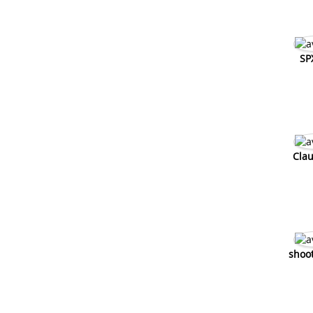
SP
Cla
shoo