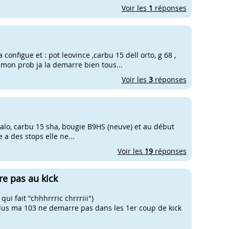
Voir les
1
réponses
onfigue et : pot leovince ,carbu 15 dell orto, g 68 ,
 mon prob ja la demarre bien tous...
Voir les
3
réponses
 bidalo, carbu 15 sha, bougie B9HS (neuve) et au début
e a des stops elle ne...
Voir les
19
réponses
re pas au kick
qui fait "chhhrrric chrrriii")
s ma 103 ne demarre pas dans les 1er coup de kick