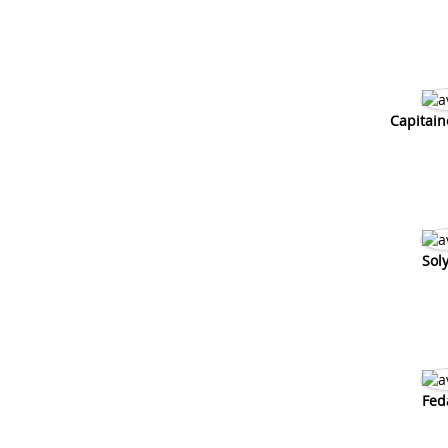
Ma moto demare a froid pas a chaud
Elystar ne demarre plus
Ma 103 calle quand elle est chaude
103 broute quand elle est chaude
Capitain
Sol
Fed