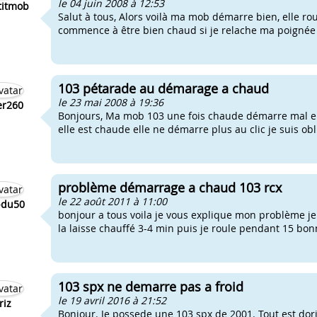
le 04 juin 2008 à 12:53
titmob
Salut à tous, Alors voilà ma mob démarre bien, elle r
commence à être bien chaud si je relache ma poignée d
103 pétarade au démarage a chaud
le 23 mai 2008 à 19:36
er260
Bonjours, Ma mob 103 une fois chaude démarre mal en
elle est chaude elle ne démarre plus au clic je suis obl
problème démarrage a chaud 103 rcx
le 22 août 2011 à 11:00
du50
bonjour a tous voila je vous explique mon problème j
la laisse chauffé 3-4 min puis je roule pendant 15 bonn
103 spx ne demarre pas a froid
le 19 avril 2016 à 21:52
riz
Bonjour. Je possede une 103 spx de 2001. Tout est dorig