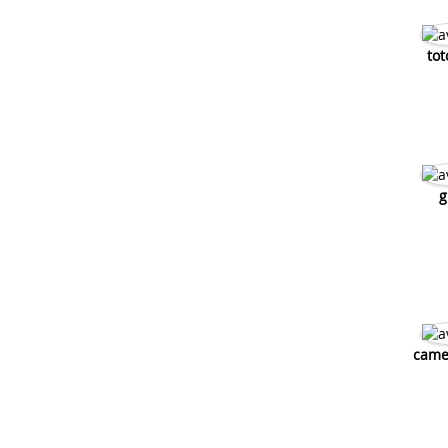
tot
g
came