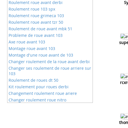
Roulement roue avant derbi
Sy
Roulement roue 103 spx
Roulement roue grimeca 103
Roulement roue avant tzr 50
Roulement de roue avant mbk 51
Probleme de roue avant 103
Axe roue avant 103
supe
Montage roue avant 103
Montage d'une roue avant de 103
Changer roulement de la roue avant derbi
Changer ses roulement de roue arriere sur
103
Roulement de roues dt 50
rcx
Kit roulement pour roues derbi
Changement roulement roue ariere
Changer roulement roue nitro
Changer roulement roue scooter
Roulement de roue rieju
Roulement roue arriere derbi
tho
Roulement roue arriere xp6