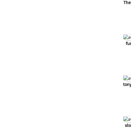
The
fu
tony
xl