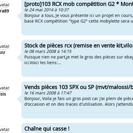
[proto]103 RCX mob compétition G2 * Monta
le 24 mai 2014 à 10:37
ara89
Bonjour a tous, Je vous présente ici un projet en cour
base RCX compétition "type G2" cette mobylette sera ut
Stock de pièces rcx (remise en vente kit,vilo.
le 08 mars 2008 à 14:15
snr
Puisque rien ne part,je met le gros des pièces sur eb
ici.Voici les liens:...
Vends pièces 103 SPX ou SP (mvt/malossi/bi
le 16 mars 2008 à 17:47
isis
Bonjour, Voila je fais un gros post car j'ai plein de pi
d'occasion et on des traces d'utilisation. Alors j'attend
Chaîne qui casse !