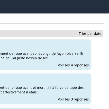
Trier par date
ement de roue avant sont conçu de façon bizarre. En
 peine. J'ai juste besoin de les...
Voir les
4
réponses
t de la roue avant et mort :'( ( à force de tapé des
 effectivement il étais...
Voir les
3
réponses