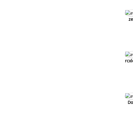
ze
rcx
Do