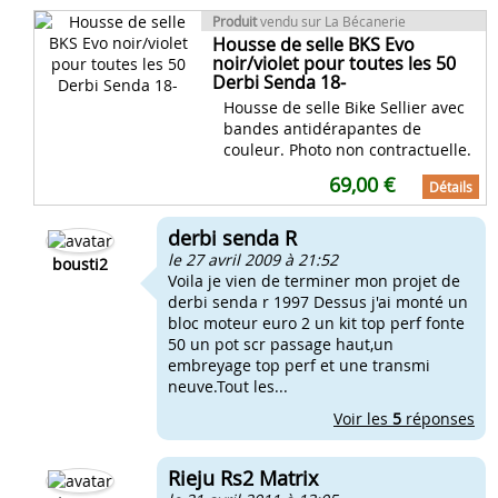
Produit
vendu sur La Bécanerie
Housse de selle BKS Evo
noir/violet pour toutes les 50
Derbi Senda 18-
Housse de selle Bike Sellier avec
bandes antidérapantes de
couleur. Photo non contractuelle.
69,00 €
Détails
derbi senda R
le 27 avril 2009 à 21:52
bousti2
Voila je vien de terminer mon projet de
derbi senda r 1997 Dessus j'ai monté un
bloc moteur euro 2 un kit top perf fonte
50 un pot scr passage haut,un
embreyage top perf et une transmi
neuve.Tout les...
Voir les
5
réponses
Rieju Rs2 Matrix