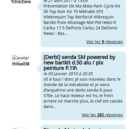
le 21 avril 2011 à 13:05
TchinZone
Présentation De Ma Moto Parti Cycle Kit
50 Top Noir Kit 70 Métrakit SP3
Vilebrequin Top Renforcé Vilbrequin
Barikit Piste Allumage Mvt Pot Hebo R
Carbu 17.5 Dell'orto Carbu 24 Dell'orto
News : Bas...
Voir les
9
réponses
[Derbi] senda SM powered by
new barikit d.50 alu / pix
thibad38
peinture P.19\
le 03 janvier 2010 à 20:35
slt à tous ! donc je suis nouveau dans le
monde de la mécaboite et je viens
d'acquérire une derbi senda R pour
370e. Le haut moteur est hs, le frein
arriere ne marche plus, la clef est cassée
dans...
Voir les
282
réponses