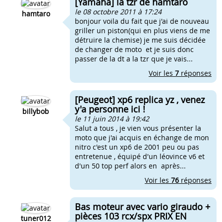
[Yamaha] la tzr de hamtaro
le 08 octobre 2011 à 17:24
hamtaro
bonjour voila du fait que j'ai de nouveau
griller un piston(qui en plus viens de me
détruire la chemise) je me suis décidée
de changer de moto et je suis donc
passer de la dt a la tzr que je vais...
Voir les
7
réponses
[Peugeot] xp6 replica yz , venez
y'a personne ici !
billybob
le 11 juin 2014 à 19:42
Salut a tous , je vien vous présenter la
moto que j'ai acquis en échange de mon
nitro c'est un xp6 de 2001 peu ou pas
entretenue , équipé d'un léovince v6 et
d'un 50 top perf alors en après...
Voir les
76
réponses
Bas moteur avec vario giraudo +
pièces 103 rcx/spx PRIX EN
tuner012