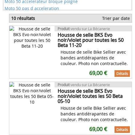
Moto 50 accelerateur bloque poigné
Moto 50 pas d acceleration
Moto 50 qui fume beaucoup
10 résultats
Trier par date
Moto 50 sans carte grise
Moto yamaha 50 pas cher
Produit
vendu sur La Bécanerie
Housse de selle BKS Evo
Trop d'essence arrive moto 50
noir/violet pour toutes les 50
Beta 11-20
Housse de selle Bike Sellier avec
bandes antidérapantes de
couleur. Photo non contractuelle.
69,00 €
Détails
Produit
vendu sur La Bécanerie
Housse de selle BKS Evo
noir/violet toutes les 50 Beta
05-10
Housse de selle Bike Sellier avec
bandes antidérapantes de
couleur. Photo non contractuelle.
69,00 €
Détails