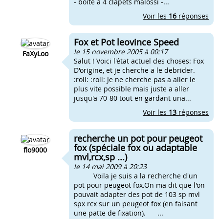
- boite à 4 clapets malossi -...
Voir les
16
réponses
Fox et Pot leovince Speed
le 15 novembre 2005 à 00:17
FaXyLoo
Salut ! Voici l'état actuel des choses: Fox
D'origine, et je cherche a le debrider.
:roll: :roll: Je ne cherche pas a aller le
plus vite possible mais juste a aller
jusqu'a 70-80 tout en gardant una...
Voir les
13
réponses
recherche un pot pour peugeot
fox (spéciale fox ou adaptable
flo9000
mvl,rcx,sp ...)
le 14 mai 2009 à 20:23
Voila je suis a la recherche d'un
pot pour peugeot fox.On ma dit que l'on
pouvait adapter des pot de 103 sp mvl
spx rcx sur un peugeot fox (en faisant
une patte de fixation). ...