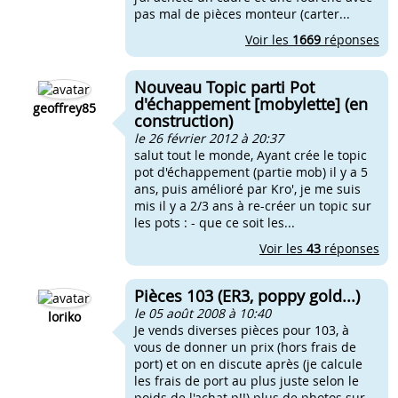
pas mal de pièces monteur (carter...
Voir les
1669
réponses
Nouveau Topic parti Pot
d'échappement [mobylette] (en
geoffrey85
construction)
le 26 février 2012 à 20:37
salut tout le monde, Ayant crée le topic
pot d'échappement (partie mob) il y a 5
ans, puis amélioré par Kro', je me suis
mis il y a 2/3 ans à re-créer un topic sur
les pots : - que ce soit les...
Voir les
43
réponses
Pièces 103 (ER3, poppy gold...)
le 05 août 2008 à 10:40
loriko
Je vends diverses pièces pour 103, à
vous de donner un prix (hors frais de
port) et on en discute après (je calcule
les frais de port au plus juste selon le
poids de l'achat p!!) plus de photos sur...