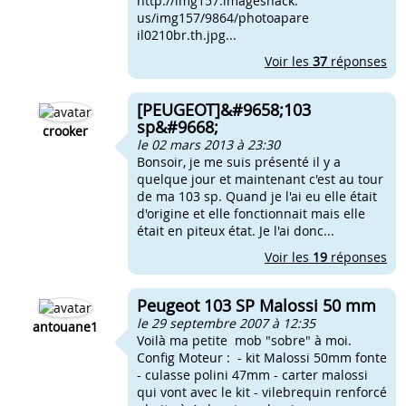
http://img157.imageshack.
us/img157/9864/photoapare
il0210br.th.jpg...
Voir les
37
réponses
[PEUGEOT]&#9658;103
sp&#9668;
crooker
le 02 mars 2013 à 23:30
Bonsoir, je me suis présenté il y a
quelque jour et maintenant c'est au tour
de ma 103 sp. Quand je l'ai eu elle était
d'origine et elle fonctionnait mais elle
était en piteux état. Je l'ai donc...
Voir les
19
réponses
Peugeot 103 SP Malossi 50 mm
le 29 septembre 2007 à 12:35
antouane1
Voilà ma petite mob "sobre" à moi.
Config Moteur : - kit Malossi 50mm fonte
- culasse polini 47mm - carter malossi
qui vont avec le kit - vilebrequin renforcé