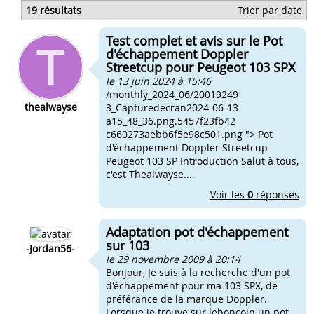
Adaptateur pot 103 sur 51
19 résultats
Trier par date
Adapter un pot sur 102
Adapter pot de dt sur derbi
Test complet et avis sur le Pot
Adapter pot de moto sur scooter
d'échappement Doppler
Streetcup pour Peugeot 103 SPX
le 13 juin 2024 à 15:46
/monthly_2024_06/20019249
thealwayse
3_Capturedecran2024-06-13
a15_48_36.png.5457f23fb42
c660273aebb6f5e98c501.png "> Pot
d'échappement Doppler Streetcup
Peugeot 103 SP Introduction Salut à tous,
c'est Thealwayse....
Voir les
0
réponses
Adaptation pot d'échappement
sur 103
-Jordan56-
le 29 novembre 2009 à 20:14
Bonjour, Je suis à la recherche d'un pot
d'échappement pour ma 103 SPX, de
préférance de la marque Doppler.
Lorsque je trouve sur leboncoin un pot