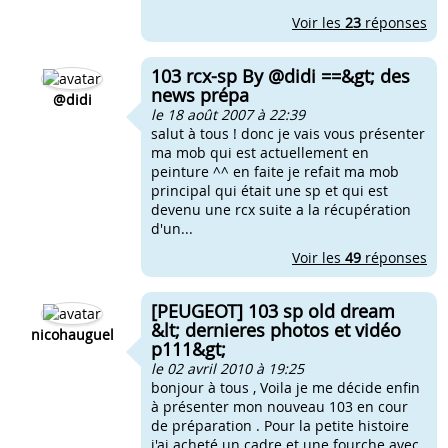
Voir les
23
réponses
103 rcx-sp By @didi ==&gt; des
news prépa
@didi
le 18 août 2007 à 22:39
salut à tous ! donc je vais vous présenter
ma mob qui est actuellement en
peinture ^^ en faite je refait ma mob
principal qui était une sp et qui est
devenu une rcx suite a la récupération
d'un...
Voir les
49
réponses
[PEUGEOT] 103 sp old dream
&lt; dernieres photos et vidéo
nicohauguel
p111&gt;
le 02 avril 2010 à 19:25
bonjour à tous , Voila je me décide enfin
à présenter mon nouveau 103 en cour
de préparation . Pour la petite histoire
j'ai acheté un cadre et une fourche avec