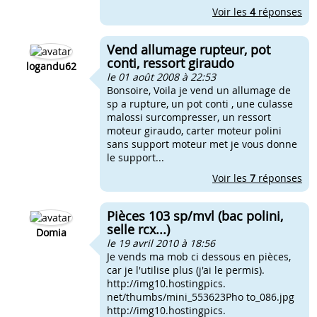
Voir les
4
réponses
Vend allumage rupteur, pot
conti, ressort giraudo
logandu62
le 01 août 2008 à 22:53
Bonsoire, Voila je vend un allumage de
sp a rupture, un pot conti , une culasse
malossi surcompresser, un ressort
moteur giraudo, carter moteur polini
sans support moteur met je vous donne
le support...
Voir les
7
réponses
Pièces 103 sp/mvl (bac polini,
selle rcx...)
Domia
le 19 avril 2010 à 18:56
Je vends ma mob ci dessous en pièces,
car je l'utilise plus (j'ai le permis).
http://img10.hostingpics.
net/thumbs/mini_553623Pho to_086.jpg
http://img10.hostingpics.