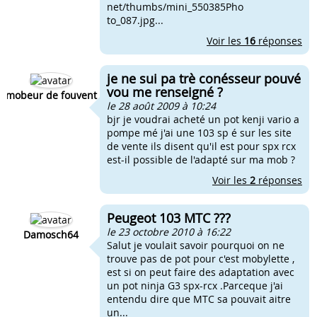
net/thumbs/mini_550385Pho
to_087.jpg...
Voir les
16
réponses
je ne sui pa trè conésseur pouvé
vou me renseigné ?
mobeur de fouvent
le 28 août 2009 à 10:24
bjr je voudrai acheté un pot kenji vario a
pompe mé j'ai une 103 sp é sur les site
de vente ils disent qu'il est pour spx rcx
est-il possible de l'adapté sur ma mob ?
Voir les
2
réponses
Peugeot 103 MTC ???
le 23 octobre 2010 à 16:22
Damosch64
Salut je voulait savoir pourquoi on ne
trouve pas de pot pour c'est mobylette ,
est si on peut faire des adaptation avec
un pot ninja G3 spx-rcx .Parceque j'ai
entendu dire que MTC sa pouvait aitre
un...