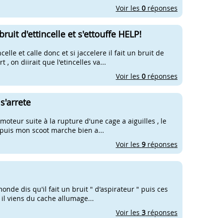
Voir les
0
réponses
uit d'ettincelle et s'ettouffe HELP!
lle et calle donc et si jaccelere il fait un bruit de
, on diirait que l'etincelles va...
Voir les
0
réponses
s'arrete
 moteur suite à la rupture d'une cage a aiguilles , le
depuis mon scoot marche bien a...
Voir les
9
réponses
onde dis qu'il fait un bruit " d'aspirateur " puis ces
, il viens du cache allumage...
Voir les
3
réponses