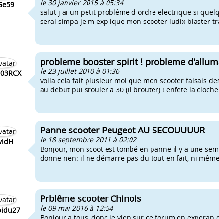
le 30 janvier 2015 à 05:34
Ge59
salut j ai un petit probléme d ordre electrique si qu
serai simpa je m explique mon scooter ludix blaster tr
probleme booster spirit ! probleme d'allum
le 23 juillet 2010 à 01:36
103RCX
voila cela fait plusieur moi que mon scooter faisais des
au debut pui srouler a 30 (il brouter) ! enfete la cloch
Panne scooter Peugeot AU SECOUUUUR
le 18 septembre 2011 à 02:02
vidH
Bonjour, mon scoot est tombé en panne il y a une sema
donne rien: il ne démarre pas du tout en fait, ni même a
Prblême scooter Chinois
le 09 mai 2016 à 12:54
idu27
Bonjour a tous, donc je vien sur ce forum en experan d'a