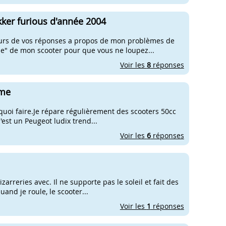
ker furious d'année 2004
eurs de vos réponses a propos de mon problèmes de
vie" de mon scooter pour que vous ne loupez...
Voir les
8
réponses
ime
us quoi faire.Je répare régulièrement des scooters 50cc
est un Peugeot ludix trend...
Voir les
6
réponses
izarreries avec. Il ne supporte pas le soleil et fait des
and je roule, le scooter...
Voir les
1
réponses