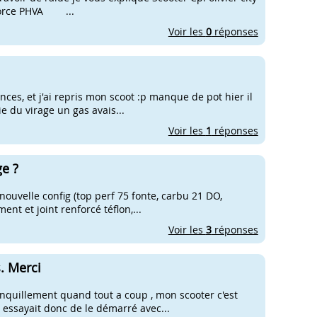
Force PHVA ...
Voir les
0
réponses
nces, et j'ai repris mon scoot :p manque de pot hier il
tie du virage un gas avais...
Voir les
1
réponses
ge ?
 nouvelle config (top perf 75 fonte, carbu 21 DO,
ent et joint renforcé téflon,...
Voir les
3
réponses
. Merci
anquillement quand tout a coup , mon scooter c'est
' essayait donc de le démarré avec...