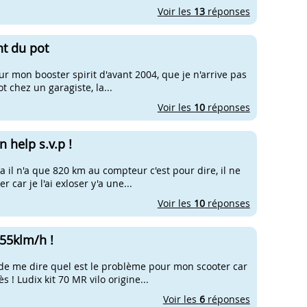
Voir les
13
réponses
t du pot
 sur mon booster spirit d'avant 2004, que je n'arrive pas
ot chez un garagiste, la...
Voir les
10
réponses
 help s.v.p !
a il n'a que 820 km au compteur c'est pour dire, il ne
car je l'ai exloser y'a une...
Voir les
10
réponses
 55klm/h !
i de me dire quel est le problème pour mon scooter car
! Ludix kit 70 MR vilo origine...
Voir les
6
réponses