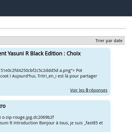
Trier par date
nt Yasuni R Black Edition : Choix
d 51e0c2fd4250cbf2c5c2ddd5d a.png"> Pot
ot ! Aujourd'hui, Tritri_en_i est là pour partager
Voir les
0
réponses
tro
 o-zip-rouge.jpg.dc2069b2f
i R Introduction Bonjour à tous, je suis _fast85 et