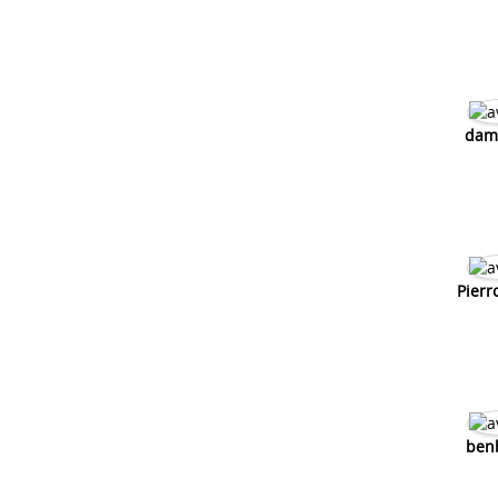
dam
Pierr
ben