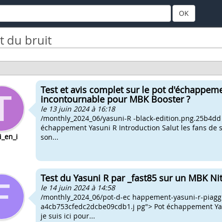
OK
t du bruit
Test et avis complet sur le pot d'échappeme
incontournable pour MBK Booster ?
le 13 juin 2024 à 16:18
/monthly_2024_06/yasuni-R -black-edition.png.25b4d
échappement Yasuni R Introduction Salut les fans de sco
ri_en_i
son...
Test du Yasuni R par _fast85 sur un MBK Ni
le 14 juin 2024 à 14:58
/monthly_2024_06/pot-d-ec happement-yasuni-r-piaggi
a4cb753cfedc2dcbe09cdb1.j pg"> Pot échappement Yasun
je suis ici pour...