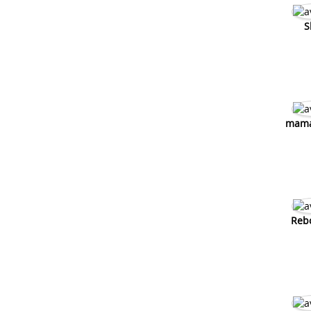
S
mama
Reb