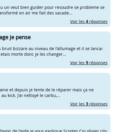
elqu un veut bien guider pour resoudre se probleme se
ansformé en air me fait des sacade...
Voir les
4
réponses
age je pense
 bruit bizzare au niveau de l'allumage et il se lancai
e etais morte donc je les changer...
Voir les
9
réponses
ine et depuis je tente de le réparer mais ça ne
u kick. J'ai nettoyé le carbu,...
Voir les
3
réponses
voir de l'aide je vous explique Scooter Cpi olivier city