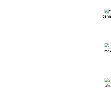
bann
max
ale