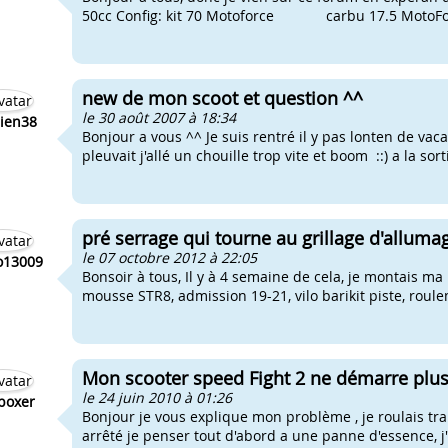
50cc Config: kit 70 Motoforce carbu 17.5 Moto
new de mon scoot et question ^^
le 30 août 2007 à 18:34
ien38
Bonjour a vous ^^ Je suis rentré il y pas lonten de vaca
pleuvait j'allé un chouille trop vite et boom ::) a la sor
pré serrage qui tourne au grillage d'alluma
le 07 octobre 2012 à 22:05
o13009
Bonsoir à tous, Il y à 4 semaine de cela, je montais ma
mousse STR8, admission 19-21, vilo barikit piste, roulem
Mon scooter speed Fight 2 ne démarre plus
le 24 juin 2010 à 01:26
boxer
Bonjour je vous explique mon problème , je roulais tr
arrêté je penser tout d'abord a une panne d'essence, j