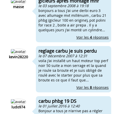
gicleurs apres montage mhr
le 03 septembre 2008 à 19:18
masse
bonjours a tous j'ai une derbi euro 3
avec allumage mvt millénuim , carbu 21
phbg (gicleur 100 en origine), pot polini
for race 2 , boite a air prepa . Il y a
quelques jours j'ai monté un cylindre...
Voir les
4
réponses
reglage carbu je suis perdu
le 07 décembre 2007 à 12:31
kevin28220
voila j'ai installé un haut moteur top perf
noir 50 suite a mon serrage et la quand
je roule sa broute et je suis obligé de
roulé avec le starter pour plus que sa
broute es ce que il faut que...
Voir les
8
réponses
carbu phbg 19 DS
le 01 juillet 2016 à 12:40
ludo974
Bonjour a tous je n'arrive pas a régler