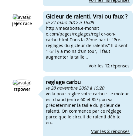
Voir les
18
réponses
Gicleur de ralenti. Vrai ou faux ?
le 27 mars 2012 à 16:08
jejex-race
http://mecaboite.e-monsit
e.com/pages/reglages/regl er-son-
carbu.html Dans la 2ème parti : "Pré-
réglages du gicleur de ralentis" Il disent
" -S’il y a moins d’un tour, il faut
augmenter la taille...
Voir les
12
réponses
reglage carbu
le 28 novembre 2008 à 15:20
rspower
voila pour reglee votre carbu : Le moteur
est chaud (entre 60 et 85°), on va
prédéterminer la taille du gicleur de
ralenti. On commence par ce réglage
parce que le circuit de ralenti débite
en...
Voir les
2
réponses