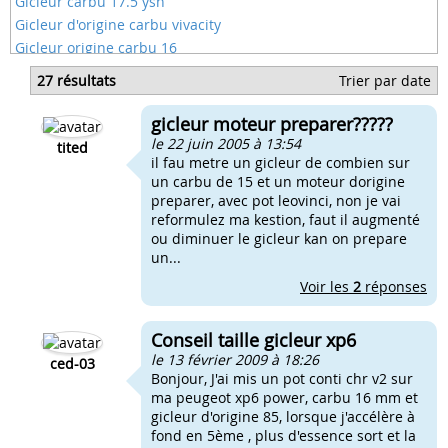
Gicleur carbu 17.5 ysn
Gicleur d'origine carbu vivacity
Gicleur origine carbu 16
Gicleur origine carbu 17.5
27 résultats
Trier par date
Gicleur origine carbu stalker
Tzr carbu 17.5 quel gicleur
gicleur moteur preparer?????
Quel gicleur carbu 16 xp6
le 22 juin 2005 à 13:54
tited
il fau metre un gicleur de combien sur
un carbu de 15 et un moteur dorigine
preparer, avec pot leovinci, non je vai
reformulez ma kestion, faut il augmenté
ou diminuer le gicleur kan on prepare
un...
Voir les
2
réponses
Conseil taille gicleur xp6
le 13 février 2009 à 18:26
ced-03
Bonjour, J'ai mis un pot conti chr v2 sur
ma peugeot xp6 power, carbu 16 mm et
gicleur d'origine 85, lorsque j'accélère à
fond en 5ème , plus d'essence sort et la