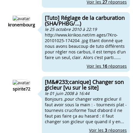
Voir les
27
réponses
[Tuto] Réglage de la carburation
(SHA/PHBG/...)
kronembourg
le 25 octobre 2010 à 22:19
http://www.kirikoo.net/im ages/7Kro-
20101025-174204 .jpg Etant donné que
nous avons beaucoup de tuto différents
pour régler nos carbus, il est temps d'un
faire un seul, clair. Alors c'est parti......
Voir les
16
réponses
[M&#233;canique] Changer son
gicleur [vu sur le site]
spirite72
le 01 juin 2008 à 16:44
Bonjours ,pour changer votre gicleur il
faut avoir sous la main : - tournevis plat -
tournevis cruciforme Tout d'abord il ne
faut pas faire ça au hasard : il faut
changer son gicleur que quand il y en...
Voir les
3
réponses