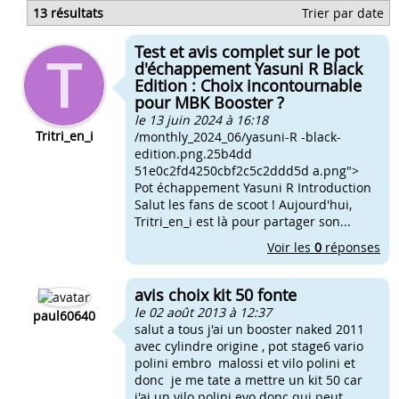
Kit 50 polini fonte réglages carbu
13 résultats
Trier par date
Kit 50 polini fonte ou malossi fonte
Quel galets pour un kit 50 polini
Test et avis complet sur le pot
Quel pot pour un kit 50 polini
d'échappement Yasuni R Black
Edition : Choix incontournable
pour MBK Booster ?
le 13 juin 2024 à 16:18
Tritri_en_i
/monthly_2024_06/yasuni-R -black-
edition.png.25b4dd
51e0c2fd4250cbf2c5c2ddd5d a.png">
Pot échappement Yasuni R Introduction
Salut les fans de scoot ! Aujourd'hui,
Tritri_en_i est là pour partager son...
Voir les
0
réponses
avis choix kit 50 fonte
le 02 août 2013 à 12:37
paul60640
salut a tous j'ai un booster naked 2011
avec cylindre origine , pot stage6 vario
polini embro malossi et vilo polini et
donc je me tate a mettre un kit 50 car
j'ai un vilo polini evo donc qui peut...