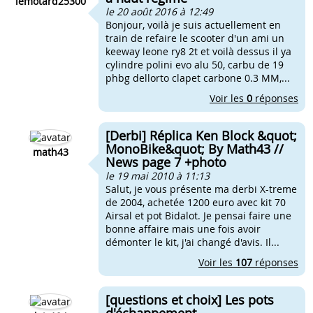
lemotard25300
le 20 août 2016 à 12:49
Bonjour, voilà je suis actuellement en
train de refaire le scooter d'un ami un
keeway leone ry8 2t et voilà dessus il ya
cylindre polini evo alu 50, carbu de 19
phbg dellorto clapet carbone 0.3 MM,...
Voir les
0
réponses
[Derbi] Réplica Ken Block &quot;
MonoBike&quot; By Math43 //
math43
News page 7 +photo
le 19 mai 2010 à 11:13
Salut, je vous présente ma derbi X-treme
de 2004, achetée 1200 euro avec kit 70
Airsal et pot Bidalot. Je pensai faire une
bonne affaire mais une fois avoir
démonter le kit, j'ai changé d'avis. Il...
Voir les
107
réponses
[questions et choix] Les pots