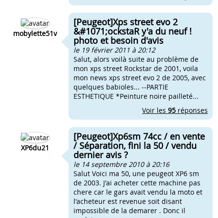
[Peugeot]Xps street evo 2
&#1071;ockstaR y'a du neuf !
mobylette51v
photo et besoin d'avis
le 19 février 2011 à 20:12
Salut, alors voilà suite au problème de
mon xps street Rockstar de 2001, voila
mon news xps street evo 2 de 2005, avec
quelques babioles... --PARTIE
ESTHETIQUE *Peinture noire pailleté...
Voir les
95
réponses
[Peugeot]Xp6sm 74cc / en vente
/ Séparation, fini la 50 / vendu
XP6du21
dernier avis ?
le 14 septembre 2010 à 20:16
Salut Voici ma 50, une peugeot XP6 sm
de 2003. J'ai acheter cette machine pas
chere car le gars avait vendu la moto et
l'acheteur est revenue soit disant
impossible de la demarer . Donc il