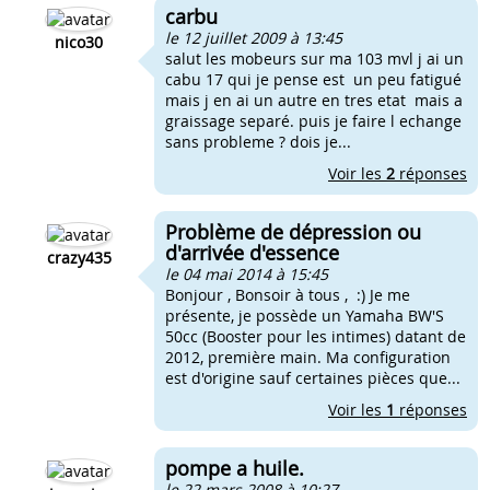
carbu
le 12 juillet 2009 à 13:45
nico30
salut les mobeurs sur ma 103 mvl j ai un
cabu 17 qui je pense est un peu fatigué
mais j en ai un autre en tres etat mais a
graissage separé. puis je faire l echange
sans probleme ? dois je...
Voir les
2
réponses
Problème de dépression ou
d'arrivée d'essence
crazy435
le 04 mai 2014 à 15:45
Bonjour , Bonsoir à tous , :) Je me
présente, je possède un Yamaha BW'S
50cc (Booster pour les intimes) datant de
2012, première main. Ma configuration
est d'origine sauf certaines pièces que...
Voir les
1
réponses
pompe a huile.
le 22 mars 2008 à 10:27