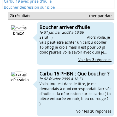
Carbu 19 avec prise d'huile
Boucher depression sur pipe
Boucher decompresseur culasse
70 résultats
Trier par date
Gicleur bouché ? moto
Comment boucher decompresseur
Boucher arriver d'huile
Mon pot de booster est boucher
le 31 janvier 2008 à 13:09
bmx51
Salut :) Alors voila, je
vais peut-être achter un carbu dopller
16 phbg je crois mais il est pour 50 p!
donc j'aurais voila savoir avec quoi je...
Voir les
3
réponses
Carbu 16 PHBN : Que boucher ?
le 02 février 2009 à 18:51
LePizzaiolo
Voila, tout est dans le titre, je me
demandais à quoi correspondait l'arrivée
d'huile et la dépression sur ce carbu ( La
pièce entourée en noir, bleu ou rouge ?
)...
Voir les
20
réponses