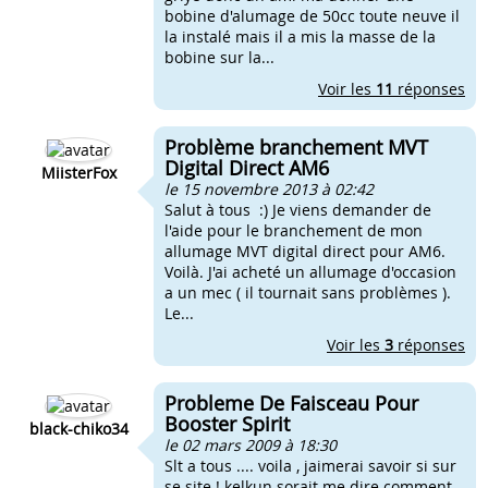
bobine d'alumage de 50cc toute neuve il
la instalé mais il a mis la masse de la
bobine sur la...
Voir les
11
réponses
Problème branchement MVT
Digital Direct AM6
MiisterFox
le 15 novembre 2013 à 02:42
Salut à tous :) Je viens demander de
l'aide pour le branchement de mon
allumage MVT digital direct pour AM6.
Voilà. J'ai acheté un allumage d'occasion
a un mec ( il tournait sans problèmes ).
Le...
Voir les
3
réponses
Probleme De Faisceau Pour
Booster Spirit
black-chiko34
le 02 mars 2009 à 18:30
Slt a tous .... voila , jaimerai savoir si sur
se site ! kelkun sorait me dire comment