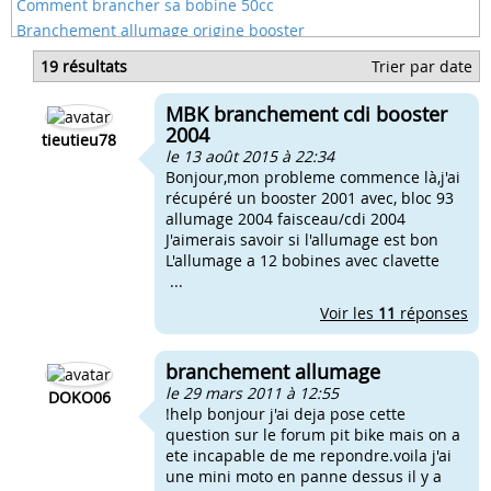
Comment brancher sa bobine 50cc
Branchement allumage origine booster
Branchement boitier cdi booster
19 résultats
Trier par date
Branchement carbu origine booster
Branchement feu arriere booster
MBK branchement cdi booster
Branchement phare booster
2004
tieutieu78
le 13 août 2015 à 22:34
Bonjour,mon probleme commence là,j'ai
récupéré un booster 2001 avec, bloc 93
allumage 2004 faisceau/cdi 2004
J'aimerais savoir si l'allumage est bon
L'allumage a 12 bobines avec clavette
...
Voir les
11
réponses
branchement allumage
le 29 mars 2011 à 12:55
DOKO06
!help bonjour j'ai deja pose cette
question sur le forum pit bike mais on a
ete incapable de me repondre.voila j'ai
une mini moto en panne dessus il y a