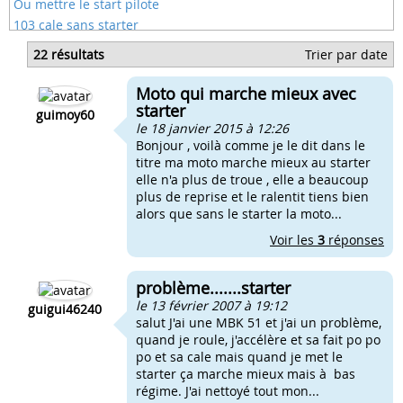
Ou mettre le start pilote
103 cale sans starter
Changer cable starter mobylette
22 résultats
Trier par date
Comment regler starter dellorto
Comment réparer starter moto
Moto qui marche mieux avec
Demarrage au start pilote
starter
guimoy60
le 18 janvier 2015 à 12:26
Bonjour , voilà comme je le dit dans le
titre ma moto marche mieux au starter
elle n'a plus de troue , elle a beaucoup
plus de reprise et le ralentit tiens bien
alors que sans le starter la moto...
Voir les
3
réponses
problème.......starter
le 13 février 2007 à 19:12
guigui46240
salut J'ai une MBK 51 et j'ai un problème,
quand je roule, j'accélère et sa fait po po
po et sa cale mais quand je met le
starter ça marche mieux mais à bas
régime. J'ai nettoyé tout mon...