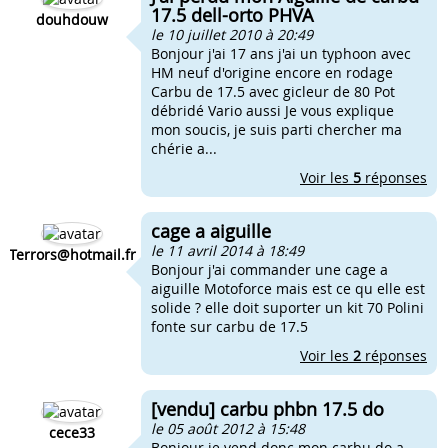
17.5 dell-orto PHVA
douhdouw
le 10 juillet 2010 à 20:49
Bonjour j'ai 17 ans j'ai un typhoon avec
HM neuf d'origine encore en rodage
Carbu de 17.5 avec gicleur de 80 Pot
débridé Vario aussi Je vous explique
mon soucis, je suis parti chercher ma
chérie a...
Voir les
5
réponses
cage a aiguille
le 11 avril 2014 à 18:49
Terrors@hotmail.fr
Bonjour j'ai commander une cage a
aiguille Motoforce mais est ce qu elle est
solide ? elle doit suporter un kit 70 Polini
fonte sur carbu de 17.5
Voir les
2
réponses
[vendu] carbu phbn 17.5 do
le 05 août 2012 à 15:48
cece33
Bonjour je vend donc mon carbu do a