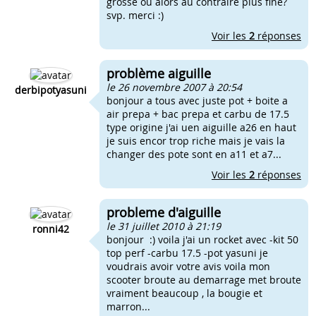
grosse ou alors au contraire plus fine?
svp. merci :)
Voir les
2
réponses
problème aiguille
le 26 novembre 2007 à 20:54
derbipotyasuni
bonjour a tous avec juste pot + boite a
air prepa + bac prepa et carbu de 17.5
type origine j'ai uen aiguille a26 en haut
je suis encor trop riche mais je vais la
changer des pote sont en a11 et a7...
Voir les
2
réponses
probleme d'aiguille
le 31 juillet 2010 à 21:19
ronni42
bonjour :) voila j'ai un rocket avec -kit 50
top perf -carbu 17.5 -pot yasuni je
voudrais avoir votre avis voila mon
scooter broute au demarrage met broute
vraiment beaucoup , la bougie et
marron...