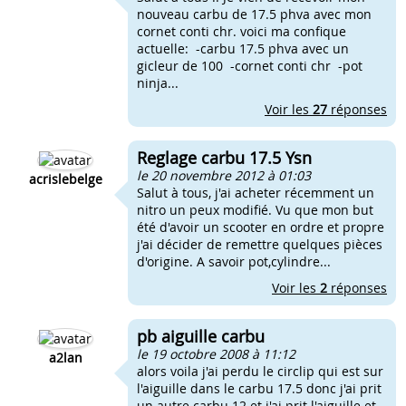
nouveau carbu de 17.5 phva avec mon
cornet conti chr. voici ma confique
actuelle: -carbu 17.5 phva avec un
gicleur de 100 -cornet conti chr -pot
ninja...
Voir les
27
réponses
Reglage carbu 17.5 Ysn
le 20 novembre 2012 à 01:03
acrislebelge
Salut à tous, j'ai acheter récemment un
nitro un peux modifié. Vu que mon but
été d'avoir un scooter en ordre et propre
j'ai décider de remettre quelques pièces
d'origine. A savoir pot,cylindre...
Voir les
2
réponses
pb aiguille carbu
le 19 octobre 2008 à 11:12
a2lan
alors voila j'ai perdu le circlip qui est sur
l'aiguille dans le carbu 17.5 donc j'ai prit
un autre carbu 12 et j'ai prit l'aiguille et