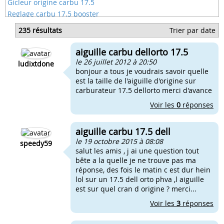
Gicleur origine carbu 17.5
Reglage carbu 17.5 booster
Reglage carbu 17.5 nitro
235 résultats
Trier par date
Reglage carbu 17.5 phva
Reglage carbu 17.5 rieju
aiguille carbu dellorto 17.5
Carbu keihin 17.5
le 26 juillet 2012 à 20:50
ludixtdone
bonjour a tous je voudrais savoir quelle
est la taille de l'aiguille d'origine sur
carburateur 17.5 dellorto merci d'avance
Voir les
0
réponses
aiguille carbu 17.5 dell
le 19 octobre 2015 à 08:08
speedy59
salut les amis , j ai une question tout
bête a la quelle je ne trouve pas ma
réponse, des fois le matin c est dur hein
lol sur un 17.5 dell orto phva ,l aiguille
est sur quel cran d origine ? merci...
Voir les
3
réponses