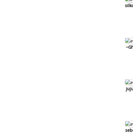
silk
~Gh
juj
seb