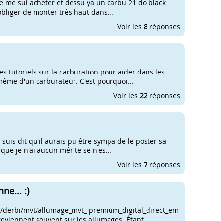
 je me sui acheter et dessu ya un carbu 21 do black
 obliger de monter très haut dans...
Voir les
8
réponses
s tutoriels sur la carburation pour aider dans les
 même d'un carburateur. C'est pourquoi...
Voir les
22
réponses
e suis dit qu'il aurais pu être sympa de le poster sa
que je n'ai aucun mérite se n'es...
Voir les
7
réponses
ne... :)
 n/derbi/mvt/allumage_mvt_ premium_digital_direct_em
reviennent souvent sur les allumages. Étant...