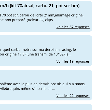
h (kit 70airsal, carbu 21, pot scr hm)
sal 70,pot scr, carbu dellorto 21mm,allumage origine,
e non preparé. gicleur 82, clips...
Voir les
37
réponses
isir quel carbu metre sur ma derbi sm racing. Je
 origine 17.5 ( une transmi de 13*52) Je...
Voir les
19
réponses
blème avec le plus de détails possible. Il y a 8mois,
vilebrequin, même s'il semblait...
Voir les
22
réponses