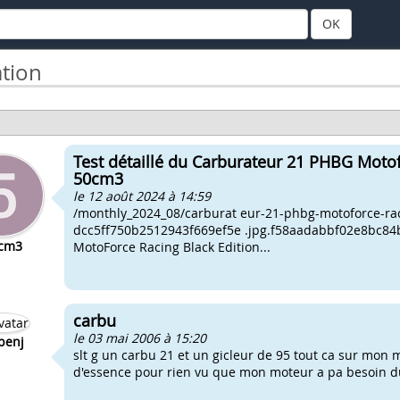
OK
tion
Test détaillé du Carburateur 21 PHBG Moto
50cm3
le 12 août 2024 à 14:59
/monthly_2024_08/carburat eur-21-phbg-motoforce-rac
dcc5ff750b2512943f669ef5e .jpg.f58aadabbf02e8bc84
cm3
MotoForce Racing Black Edition...
carbu
le 03 mai 2006 à 15:20
benj
slt g un carbu 21 et un gicleur de 95 tout ca sur mon 
d'essence pour rien vu que mon moteur a pa besoin dun