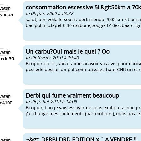
consommation escessive 5L&gt;50km a 70km/
le 09 juin 2009 à 23:37
woupa
salut, bon voila le souci : derbi senda 2002 sm kit air
bac polini ,clapet 0.30 carbone,bougie b10es, baa origin
Un carbu?Oui mais le quel ? Oo
le 25 février 2010 à 19:40
dodu30
Bonjour ou re , voila j'aimerai avoir vos avis pour cho
possede dessus un pot conti passage haut CHR un carbu
Derbi qui fume vraiment beaucoup
le 25 juillet 2010 à 14:09
e4100
Bonjour, bon je vais essayer de vous expliquez mon pro
j'ai changé mes roulements (bas moteurs), mais pas le 
~&gt; DERBI DRD EDITION x.` A VENDRE !!