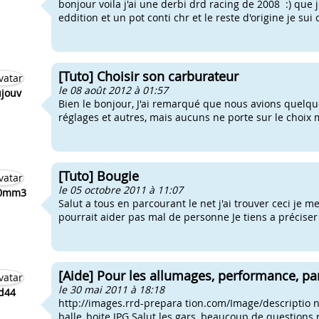
bonjour voila j'ai une derbi drd racing de 2008 :) que
eddition et un pot conti chr et le reste d'origine je sui
[Tuto] Choisir son carburateur
le 08 août 2012 à 01:57
ujouv
Bien le bonjour, J'ai remarqué que nous avions quelque
réglages et autres, mais aucuns ne porte sur le choix
[Tuto] Bougie
le 05 octobre 2011 à 11:07
h0mm3
Salut a tous en parcourant le net j'ai trouver ceci je m
pourrait aider pas mal de personne Je tiens a préciser 
[Aide] Pour les allumages, performance, pan
le 30 mai 2011 à 18:18
d44
http://images.rrd-prepara tion.com/Image/descriptio
balle_boite.JPG Salut les gars, beaucoup de questions 