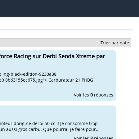
Trier par date
force Racing sur Derbi Senda Xtreme par
 ing-black-edition-9230a38
b0 8b63155ec675.jpg"> Carburateur 21 PHBG
Voir les
0
réponses
moteur dorigine derbi 50 cc !! Je consomme trop
 aussi gros carbu. Que pourrai-je faire pour...
Voir les
8
réponses