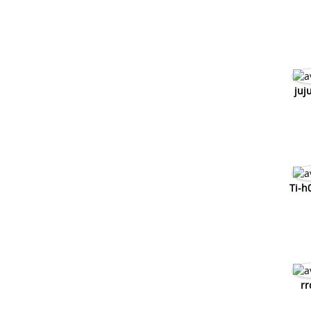
juj
Ti-
rr