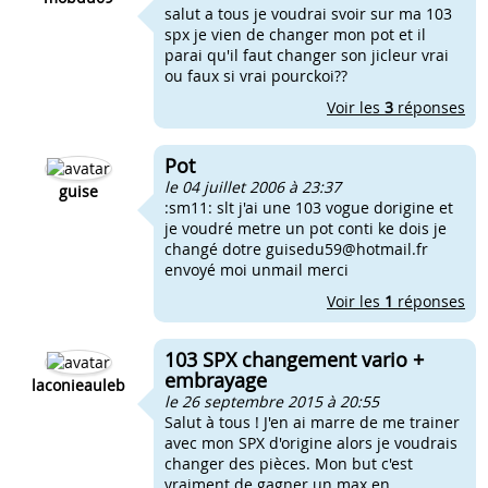
salut a tous je voudrai svoir sur ma 103
spx je vien de changer mon pot et il
parai qu'il faut changer son jicleur vrai
ou faux si vrai pourckoi??
Voir les
3
réponses
Pot
le 04 juillet 2006 à 23:37
guise
:sm11: slt j'ai une 103 vogue dorigine et
je voudré metre un pot conti ke dois je
changé dotre
guisedu59@hotmail.fr
envoyé moi unmail merci
Voir les
1
réponses
103 SPX changement vario +
embrayage
laconieauleb
le 26 septembre 2015 à 20:55
Salut à tous ! J'en ai marre de me trainer
avec mon SPX d'origine alors je voudrais
changer des pièces. Mon but c'est
vraiment de gagner un max en