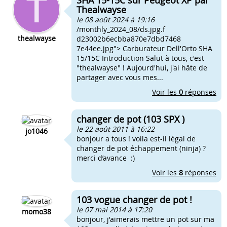
SHA 15-15C sur Peugeot XP par
Thealwayse
le 08 août 2024 à 19:16
/monthly_2024_08/ds.jpg.f
thealwayse
d23002b6ecbba870e7dbd7468
7e44ee.jpg"> Carburateur Dell'Orto SHA
15/15C Introduction Salut à tous, c'est
"thealwayse" ! Aujourd'hui, j'ai hâte de
partager avec vous mes...
Voir les
0
réponses
changer de pot (103 SPX )
le 22 août 2011 à 16:22
jo1046
bonjour a tous ! voila est-il légal de
changer de pot échappement (ninja) ?
merci d’avance :)
Voir les
8
réponses
103 vogue changer de pot !
le 07 mai 2014 à 17:20
momo38
bonjour, j'aimerais mettre un pot sur ma