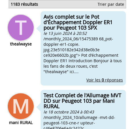
Changer de pot trou d'acceleration
1183 résultats
Trier par date
Changer laine de pot leovince
Changer le pot d'un chappy
Avis complet sur le Pot
Changer le pot scooter chinois
d'Échappement Doppler ER1
pour Peugeot 103 SPX
le 13 juin 2024 à 20:52
/monthly_2024_06/15475389 68_pot-
thealwayse
doppler-er1-copie.
jpg.23e510182e342d38e0b3e
ce920e6602b.jpg"> Pot d'échappement
Doppler ER1 Introduction Bonjour à tous
les fans de deux roues, c'est
"thealwayse" ici....
Voir les
0
réponses
Test Complet de l'Allumage MVT
DD sur Peugeot 103 par Mani
RURAL
le 18 octobre 2024 à 00:43
/monthly_2024_10/allumage -mvt-dd-
mani RURAL
peugeot-103-cne-r upteur-
c46e8706e6a4c2422c