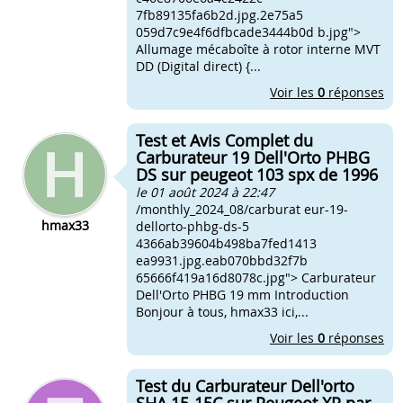
7fb89135fa6b2d.jpg.2e75a5
059d7c9e4f6dfbcade3444b0d b.jpg">
Allumage mécaboîte à rotor interne MVT
DD (Digital direct) {...
Voir les
0
réponses
Test et Avis Complet du
Carburateur 19 Dell'Orto PHBG
DS sur peugeot 103 spx de 1996
le 01 août 2024 à 22:47
/monthly_2024_08/carburat eur-19-
hmax33
dellorto-phbg-ds-5
4366ab39604b498ba7fed1413
ea9931.jpg.eab070bbd32f7b
65666f419a16d8078c.jpg"> Carburateur
Dell'Orto PHBG 19 mm Introduction
Bonjour à tous, hmax33 ici,...
Voir les
0
réponses
Test du Carburateur Dell'orto