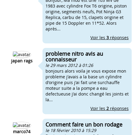
Bonjour, Ma mob est une 103 MV de
1983 avec cylindre Fox T6 origine, piston
origine, segments neufs, Pot Ninja G3
Replica, carbu de 15, clapets origine et
pipe de 15 Doppler en 11*52. Alors
après...
Voir les
3
réponses
probleme nitro avis au
connaisseur
japan rags
le 29 mars 2012 à 01:26
bonjours alors voila je vous expose mon
probleme j'avais a la base un cylindre
d'origine puis j'ai fait une surchauffe
moteur suite a la pompe a eau
defectueuse j'ai donc changé les joints et
la...
Voir les
2
réponses
Comment faire un bon rodage
le 18 février 2010 à 15:29
marco74