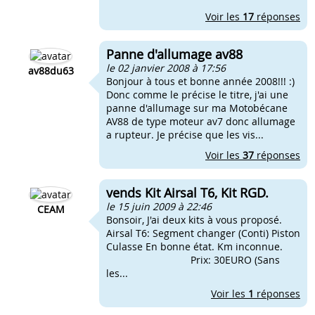
Voir les
17
réponses
Panne d'allumage av88
le 02 janvier 2008 à 17:56
av88du63
Bonjour à tous et bonne année 2008!!! :)
Donc comme le précise le titre, j'ai une
panne d'allumage sur ma Motobécane
AV88 de type moteur av7 donc allumage
a rupteur. Je précise que les vis...
Voir les
37
réponses
vends Kit Airsal T6, Kit RGD.
le 15 juin 2009 à 22:46
CEAM
Bonsoir, J'ai deux kits à vous proposé.
Airsal T6: Segment changer (Conti) Piston
Culasse En bonne état. Km inconnue.
Prix: 30EURO (Sans
les...
Voir les
1
réponses