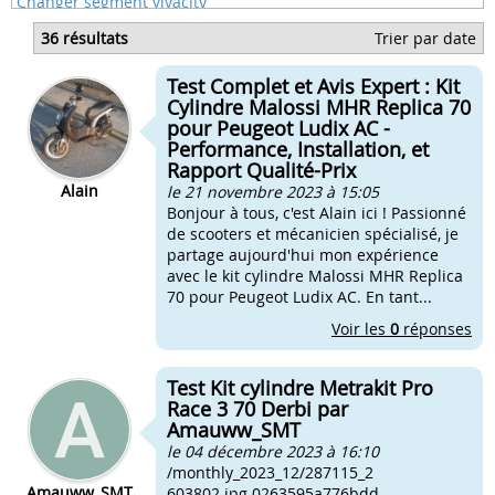
Changer segment vivacity
Probleme carbu apres changement cylindre
36 résultats
Trier par date
Probleme nitro apres changement vilebrequin
Quel reglages apres changer de pot
Test Complet et Avis Expert : Kit
Démarrer scooter apres changement pot
Cylindre Malossi MHR Replica 70
pour Peugeot Ludix AC -
Performance, Installation, et
Rapport Qualité-Prix
Alain
le 21 novembre 2023 à 15:05
Bonjour à tous, c'est Alain ici ! Passionné
de scooters et mécanicien spécialisé, je
partage aujourd'hui mon expérience
avec le kit cylindre Malossi MHR Replica
70 pour Peugeot Ludix AC. En tant...
Voir les
0
réponses
Test Kit cylindre Metrakit Pro
Race 3 70 Derbi par
Amauww_SMT
le 04 décembre 2023 à 16:10
/monthly_2023_12/287115_2
Amauww_SMT
603802.jpg.0263595a776bdd