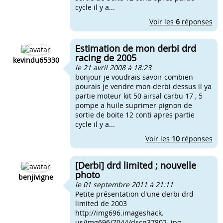
cycle il y a...
Voir les
6
réponses
Estimation de mon derbi drd
racing de 2005
kevindu65330
le 21 avril 2008 à 18:23
bonjour je voudrais savoir combien
pourais je vendre mon derbi dessus il ya
partie moteur kit 50 airsal carbu 17 , 5
pompe a huile suprimer pignon de
sortie de boite 12 conti apres partie
cycle il y a...
Voir les
10
réponses
[Derbi] drd limited ; nouvelle
photo
benjivigne
le 01 septembre 2011 à 21:11
Petite présentation d'une derbi drd
limited de 2003
http://img696.imageshack.
us/img696/7044/dscn37802. jpg