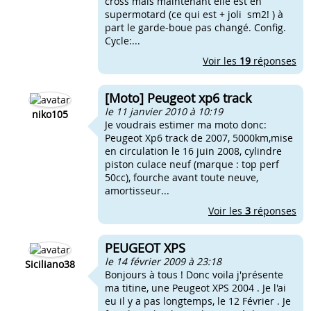
cross mais maintenant elle est en
supermotard (ce qui est + joli sm2! ) à
part le garde-boue pas changé. Config.
Cycle:...
Voir les
19
réponses
[Moto] Peugeot xp6 track
le 11 janvier 2010 à 10:19
niko105
Je voudrais estimer ma moto donc:
Peugeot Xp6 track de 2007, 5000km,mise
en circulation le 16 juin 2008, cylindre
piston culace neuf (marque : top perf
50cc), fourche avant toute neuve,
amortisseur...
Voir les
3
réponses
PEUGEOT XPS
le 14 février 2009 à 23:18
Siciliano38
Bonjours à tous ! Donc voila j'présente
ma titine, une Peugeot XPS 2004 . Je l'ai
eu il y a pas longtemps, le 12 Février . Je