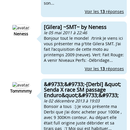
son...
Voir les
13
réponses
[Gilera] ~SMT~ by Neness
le 05 mai 2011 à 22:46
Neness
Bonjour tout le monde! /trink Je viens ici
vous présenter ma p'tite Gilera SMT. J'ai
fait l'acquisition de cette moto au
printemps 2009 (neuve). Vert: Fait Rouge:
A venir Niveaux Perfs: -Débridage...
Voir les
13
réponses
&#9733;&#9733;-[Derbi] &quot;
Senda X race SM passage
Tommmmy
Enduro&quot;&#9733;&#9733;
le 02 décembre 2013 à 19:03
Bonsoir a tous :) Je vous présente ma
Derbi que j'ai donc acheter pour 1000e ,
avec 9 300Km conteur. Au départ elle
était full origine juste débrider et sa
tirais pas :'( Moi qui est habituer...