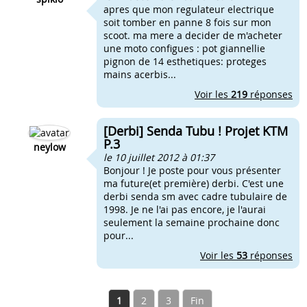
apres que mon regulateur electrique
soit tomber en panne 8 fois sur mon
scoot. ma mere a decider de m'acheter
une moto configues : pot giannellie
pignon de 14 esthetiques: proteges
mains acerbis...
Voir les
219
réponses
[Derbi] Senda Tubu ! Projet KTM
P.3
neylow
le 10 juillet 2012 à 01:37
Bonjour ! Je poste pour vous présenter
ma future(et première) derbi. C'est une
derbi senda sm avec cadre tubulaire de
1998. Je ne l'ai pas encore, je l'aurai
seulement la semaine prochaine donc
pour...
Voir les
53
réponses
1
2
3
Fin