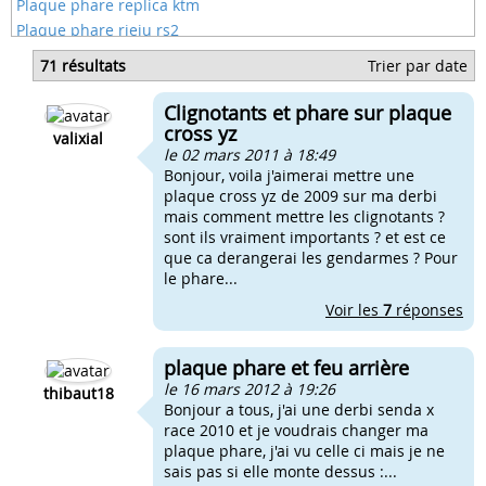
Plaque phare replica ktm
Plaque phare rieju rs2
Plaque phare rieju smx
71 résultats
Trier par date
Plaque phare yz noir
Plaque phare plate
Clignotants et phare sur plaque
Plaque phare rieju
cross yz
valixial
le 02 mars 2011 à 18:49
Bonjour, voila j'aimerai mettre une
plaque cross yz de 2009 sur ma derbi
mais comment mettre les clignotants ?
sont ils vraiment importants ? et est ce
que ca derangerai les gendarmes ? Pour
le phare...
Voir les
7
réponses
plaque phare et feu arrière
le 16 mars 2012 à 19:26
thibaut18
Bonjour a tous, j'ai une derbi senda x
race 2010 et je voudrais changer ma
plaque phare, j'ai vu celle ci mais je ne
sais pas si elle monte dessus :...