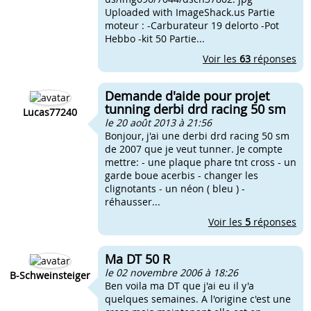
Uploaded with ImageShack.us Partie
moteur : -Carburateur 19 delorto -Pot
Hebbo -kit 50 Partie...
Voir les
63
réponses
Demande d'aide pour projet
tunning derbi drd racing 50 sm
Lucas77240
le 20 août 2013 à 21:56
Bonjour, j'ai une derbi drd racing 50 sm
de 2007 que je veut tunner. Je compte
mettre: - une plaque phare tnt cross - un
garde boue acerbis - changer les
clignotants - un néon ( bleu ) -
réhausser...
Voir les
5
réponses
Ma DT 50 R
le 02 novembre 2006 à 18:26
B-Schweinsteiger
Ben voila ma DT que j'ai eu il y'a
quelques semaines. A l'origine c'est une