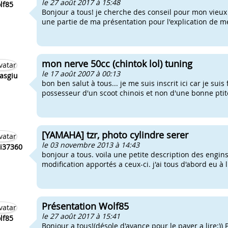
le 27 août 2017 à 15:48
lf85
Bonjour a tous! je cherche des conseil pour mon vieux 
une partie de ma présentation pour l'explication de me
mon nerve 50cc (chintok lol) tuning
le 17 août 2007 à 00:13
asgiu
bon ben salut à tous... je me suis inscrit ici car je sui
possesseur d'un scoot chinois et non d'une bonne ptite 
[YAMAHA] tzr, photo cylindre serer
le 03 novembre 2013 à 14:43
i37360
bonjour a tous. voila une petite description des engins
modification apportés a ceux-ci. j'ai tous d'abord eu à
Présentation Wolf85
le 27 août 2017 à 15:41
lf85
Bonjour a tous!(désole d'avance pour le paver a lire