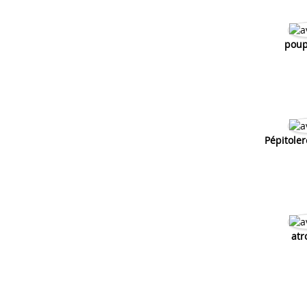
poup
Pépitole
atr