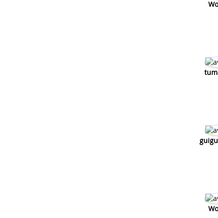
Wo
tum
guigu
Wo