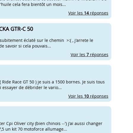
'huile cela fera bientôt un mois...
Voir les
14
réponses
CKA GTR-C 50
subitement éclaté sur le chemin >:( , j'arrete le
de savoir si cela pouvais...
Voir les
7
réponses
( Ride Race GT 50 ) je suis a 1500 bornes. Je suis tous
i essayer de débrider le vario...
Voir les
10
réponses
 Cpi Oliver city (bien chinois --') j'ai aussi changer
,5 un kit 70 motoforce allumage...