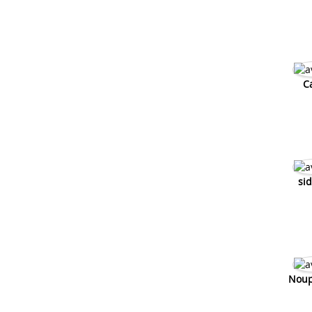
C
sid
Noup