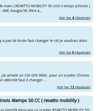
de main ) REVATTO MOBILITY 50 cm3 4 temps (chinois )
 66€, bougie:5€, filtre à...
Voir les
4
réponses
'y a pas de bride faut changer le cdi je voudrais alors
Voir les
0
réponses
. j'ai acheté un CDI GY6 9000 , pour un scooter Chinois
un débridé faut il changer...
Voir les
13
réponses
ois 4temps 50 CC ( revatto mobility )
epuis bientôt deux ans ce scooter REVATTO MOBILITY 5O