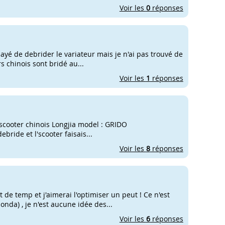
Voir les
0
réponses
ssayé de debrider le variateur mais je n'ai pas trouvé de
rs chinois sont bridé au...
Voir les
1
réponses
r un scooter chinois Longjia model : GRIDO
ide et l'scooter faisais...
Voir les
8
réponses
t de temp et j'aimerai l'optimiser un peut ! Ce n'est
nda) , je n'est aucune idée des...
Voir les
6
réponses