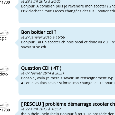
le 29 avril 2013 à 20:05
n1730
Bonjour, A combien puis je revendre mon scooter ( 2n
Prix d'achat : 750€ Pièces changées dessus : boitier cdi :
Bon boitier cdi ?
le 27 janvier 2016 à 16:56
dgic
Bonjour, j'ai un scooter chinois orcal et donc vu qu'il n
savoir si se cdi...
Question CDi ( 4T )
le 07 février 2014 à 20:31
dx45
Bonsoir , voila j'aimerais savoir un renseignement svp 
4T et je voulais savoir si lorsqu'on change le CDI pour 
[ RESOLU ] problème démarrage scooter chin
le 22 avril 2013 à 18:59
n1730
!help !help !help !help Bonjour à tous . Je possède d