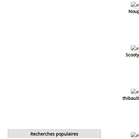
Noup
Scooty
thibaul
Recherches populaires