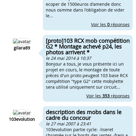
ecoper de 1500euros d'amende donc
nous osmme dans l'obligation de vider
le...
Voir les
0
réponses
[proto]103 RCX mob compétition
G2 * Montage achevé p24, les
gilara89
photos arrivent *
le 24 mai 2014 à 10:37
Bonjour a tous, Je vous présente ici un
projet en cours, le montage de toute
pièces d'un proto peugeot 103 base RCX
compétition "type G2" cette mobylette
sera utilisé uniquement sur circuit...
Voir les
353
réponses
description des mobs dans le
cadre du concour
103evolution
le 27 mai 2007 à 23:41
103evolution partie cycle: -liseret
chromée sur le bords des jantes -frein a