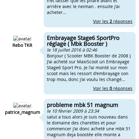
n'et laisser que les phare avant et
arrière avec le neiman . ensuite j'ai
acheter...
Voir les
2
réponses
Embrayage Stage6 SportPro
réglage ( Mbk Booster )
Rebo TKR
le 18 juillet 2016 à 02:46
Bonjour ( Scooter MBK Booster de 2008 )
J'ai acheté sur MaxiScoot un Embrayage
Stage6 Sport Pro. Je l'ai monté sur mon
scoot mais les ressort d'embrayage son
trop mou, donc j'ai voulu les changé...
Voir les
0
réponses
probleme mbk 51 magnum
le 10 février 2009 à 23:34
patrice_magnum
salut a tous alors je suis nouveau dans
le domaine des charettes et pour
commencer j'ai donc acheté une mbk 51
magnum deja boostée elle monte a