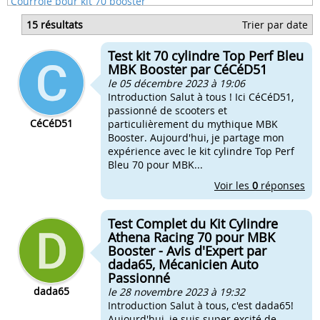
Courroie pour kit 70 booster
Changer cable d'accélérateur booster
15 résultats
Trier par date
Changer cylindre piston booster
Changer joint spy booster
Test kit 70 cylindre Top Perf Bleu
Comment changer guidon booster
MBK Booster par CéCéD51
le 05 décembre 2023 à 19:06
Introduction Salut à tous ! Ici CéCéD51,
passionné de scooters et
CéCéD51
particulièrement du mythique MBK
Booster. Aujourd'hui, je partage mon
expérience avec le kit cylindre Top Perf
Bleu 70 pour MBK...
Voir les
0
réponses
Test Complet du Kit Cylindre
Athena Racing 70 pour MBK
Booster - Avis d'Expert par
dada65, Mécanicien Auto
Passionné
dada65
le 28 novembre 2023 à 19:32
Introduction Salut à tous, c'est dada65!
Aujourd'hui, je suis super excité de