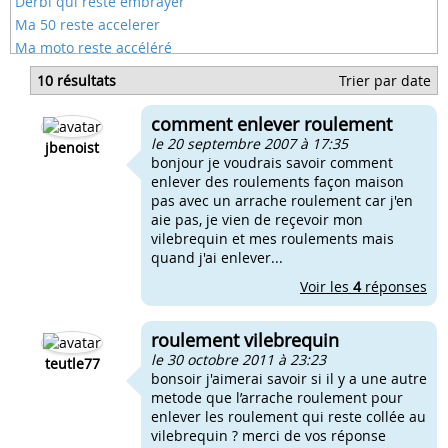
Derbi qui reste embrayer
Ma 50 reste accelerer
Ma moto reste accéléré
Ma moto reste accelerer
10 résultats
Trier par date
Clignotant reste alume
Accelerateur de scooter reste bloquer
comment enlever roulement
Compteur moto reste à 0
le 20 septembre 2007 à 17:35
jbenoist
bonjour je voudrais savoir comment
enlever des roulements façon maison
pas avec un arrache roulement car j'en
aie pas, je vien de reçevoir mon
vilebrequin et mes roulements mais
quand j'ai enlever...
Voir les
4
réponses
roulement vilebrequin
le 30 octobre 2011 à 23:23
teutle77
bonsoir j'aimerai savoir si il y a une autre
metode que l’arrache roulement pour
enlever les roulement qui reste collée au
vilebrequin ? merci de vos réponse