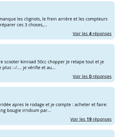
l manque les clignots, le frein arrière et les compteurs
 réparer ces 3 choses,...
Voir les
4
réponses
re scooter kinroad 50cc chopper Je retape tout et je
 :-/.... je vérifie et au...
Voir les
0
réponses
bridée apres le rodage et je compte : acheter et faire:
ng bougie irridium par...
Voir les
19
réponses