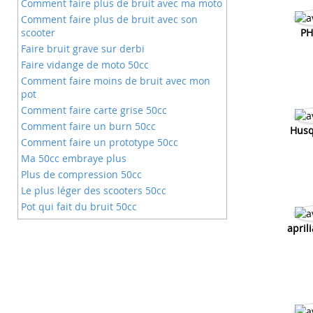
Comment faire plus de bruit avec ma moto
Comment faire plus de bruit avec son
scooter
PH
Faire bruit grave sur derbi
Faire vidange de moto 50cc
Comment faire moins de bruit avec mon
pot
Comment faire carte grise 50cc
Comment faire un burn 50cc
Husq
Comment faire un prototype 50cc
Ma 50cc embraye plus
Plus de compression 50cc
Le plus léger des scooters 50cc
Pot qui fait du bruit 50cc
Comment bien faire chauffer sa 50cc
april
Comment fair pour que mon trekker
avance plus
Comment faire pour avoir plus
d'accélération sur derbi
Comment faire pour plus que ma moto
fume