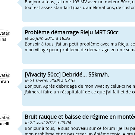
Bonjour à tous, j'ai une 103 MV avec un moteur 50cc, un
tout est assez standard (pas d'améliorations, de custom
Problème démarrage Rieju MRT 50cc
le 26 juin 2015 à 18:33
iins
Bonsoir à tous, J'ai un petit problème avec ma Rieju, c
mon village pour problème de démarrage en une semaine
[Vivacity 50cc] Debridé... 55km/h.
le 21 février 2008 à 03:35
hran
Bonjour. Après debridage de mon vivacity celui-ci ne
j'aimerai faire un récapitulatf de ce que j'ai fait et de
Bruit rauque et baisse de régime en monté
le 22 avril 2012 à 23:04
ucelli
Bonjour à tous, je suis nouveau sur ce forum ! Je l'ai 
mon problème et ne pas créer un énième topic. Alors j