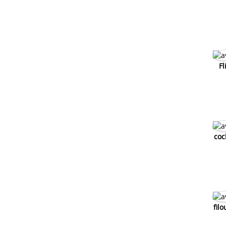
Fl
coc
filo