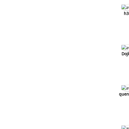
h3
Doj
quen