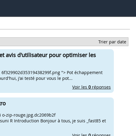
Trier par date
t avis d'utilisateur pour optimiser les
1c 6f329902d35319438299f.png "> Pot échappement
rd'hui, j'ai testé pour vous le pot...
Voir les
0
réponses
tro
 o-zip-rouge.jpg.dc2069b2f
i R Introduction Bonjour à tous, je suis _fast85 et
Voir les
0
réponses