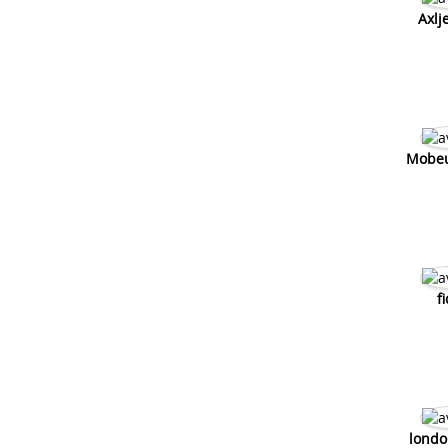
Axlj
Comment faire aller mon scooter plus vite
Comment faire pour aller plus vite derbi
Comment faire^pour aller plus vite en
mobylette
Mobeu
f
londo