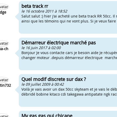
beta track rr
le 16 octobre 2011 à 18:52
dge
Salut salut :) hier j'ai acheté une beta track RR 50cc. I
ainsi que les témoins qui ne vont plus. Si je veux faire
Démarreur électrique marché pas
le 16 juin 2017 à 02:00
ka-ch
Bonjour Je vous contacte cars je besoin aide Je récupè
changer moteur .depuis démarreur électrique marche plus
Quel modif discrete sur dax ?
le 09 juillet 2009 à 00:42
tin732
Voilà je vais avoir un dax 50cc skyteam et je vais le dé
débridé bobine kitaco cdi takegawa antipatate ngk raci
My gas gas qui chicane