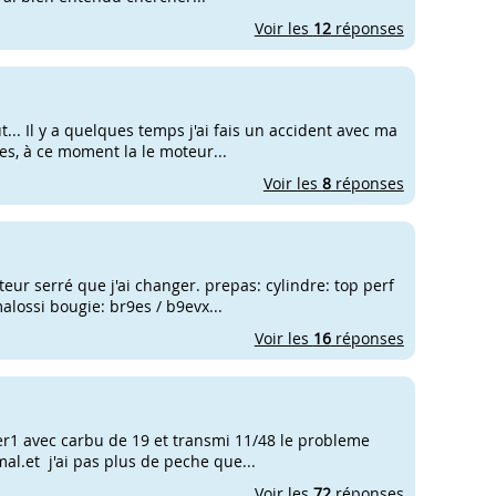
Voir les
12
réponses
... Il y a quelques temps j'ai fais un accident avec ma
es, à ce moment la le moteur...
Voir les
8
réponses
oteur serré que j'ai changer. prepas: cylindre: top perf
malossi bougie: br9es / b9evx...
Voir les
16
réponses
r er1 avec carbu de 19 et transmi 11/48 le probleme
mal.et j'ai pas plus de peche que...
Voir les
72
réponses