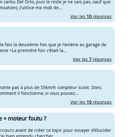
 carbu Del Orto, puis le reste je ne sais pas, sauf que
isation). J'utilise ma mob de...
Voir les
10
réponses
ela fais la deuxième fois que je l'amène au garage de
 >La première fois c'était la...
Voir les
7
réponses
 monte pas à plus de 55km/h compteur scoot. Donc
 comment il fonctionne, si vous pouvez...
Voir les
10
réponses
e = moteur foutu ?
parcouru avant de créer ce topic pour essayer d'élucider
'ai bien entendu chercher...