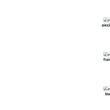
alex
fra
ki