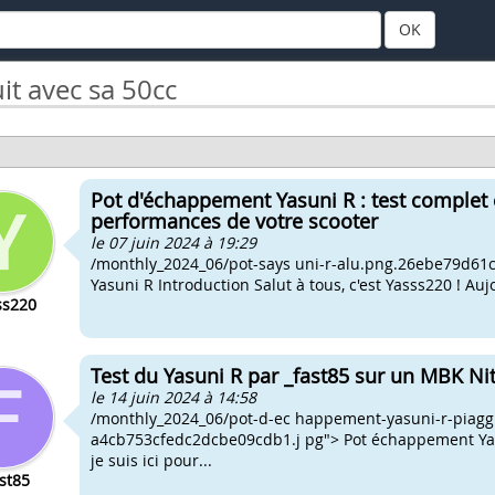
OK
it avec sa 50cc
Pot d'échappement Yasuni R : test complet e
performances de votre scooter
le 07 juin 2024 à 19:29
/monthly_2024_06/pot-says uni-r-alu.png.26ebe79d6
Yasuni R Introduction Salut à tous, c'est Yasss220 ! Aujou
ss220
Test du Yasuni R par _fast85 sur un MBK Ni
le 14 juin 2024 à 14:58
/monthly_2024_06/pot-d-ec happement-yasuni-r-piaggi
a4cb753cfedc2dcbe09cdb1.j pg"> Pot échappement Yasun
je suis ici pour...
st85