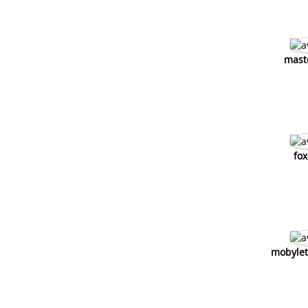
mast
fox
mobylet