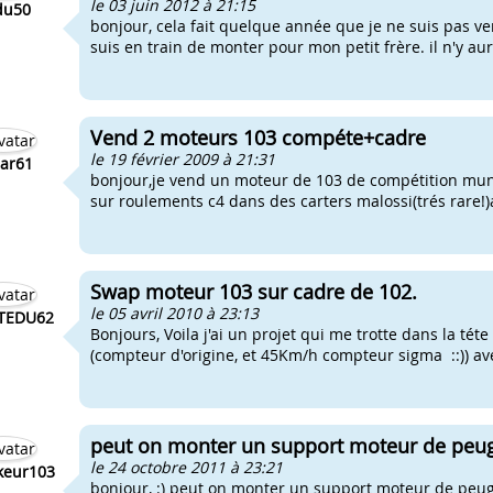
le 03 juin 2012 à 21:15
idu50
bonjour, cela fait quelque année que je ne suis pas ve
suis en train de monter pour mon petit frère. il n'y a
Vend 2 moteurs 103 compéte+cadre
le 19 février 2009 à 21:31
zar61
bonjour,je vend un moteur de 103 de compétition muni 
sur roulements c4 dans des carters malossi(trés rare!)a
Swap moteur 103 sur cadre de 102.
le 05 avril 2010 à 23:13
TEDU62
Bonjours, Voila j'ai un projet qui me trotte dans la té
(compteur d'origine, et 45Km/h compteur sigma ::)) ave
peut on monter un support moteur de peuge
le 24 octobre 2011 à 23:21
ikeur103
bonjour, :) peut on monter un support moteur de peug