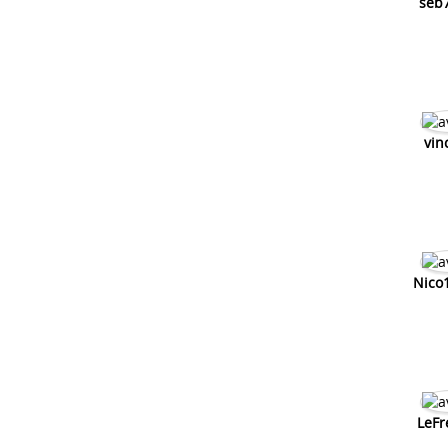
seb
vin
Nico
LeFr