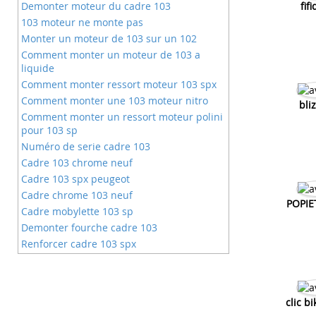
Demonter moteur du cadre 103
fif
103 moteur ne monte pas
Monter un moteur de 103 sur un 102
Comment monter un moteur de 103 a
liquide
Comment monter ressort moteur 103 spx
Comment monter une 103 moteur nitro
bli
Comment monter un ressort moteur polini
pour 103 sp
Numéro de serie cadre 103
Cadre 103 chrome neuf
Cadre 103 spx peugeot
Cadre chrome 103 neuf
POPIE
Cadre mobylette 103 sp
Demonter fourche cadre 103
Renforcer cadre 103 spx
Cadre 103 vogue
Cadre peugeot 103
A vendre cadre 103 sp
clic b
Plaque cadre 103?