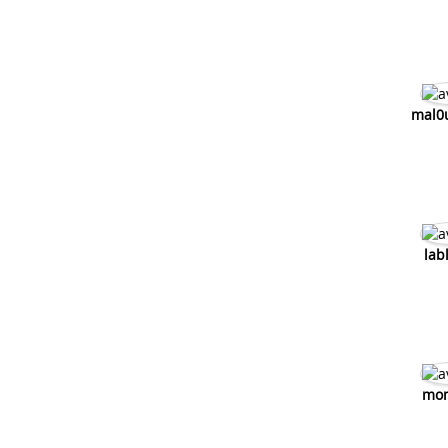
Moteur 125 cadre 50
Moteur 250 cadre 125
mal0
lab
mo