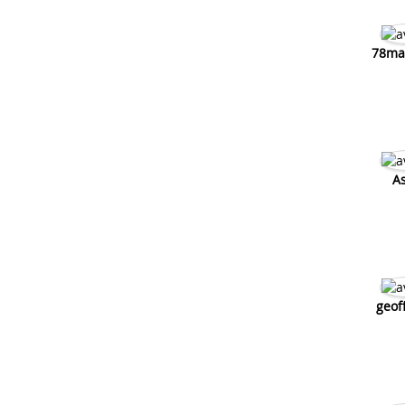
78ma
As
geof