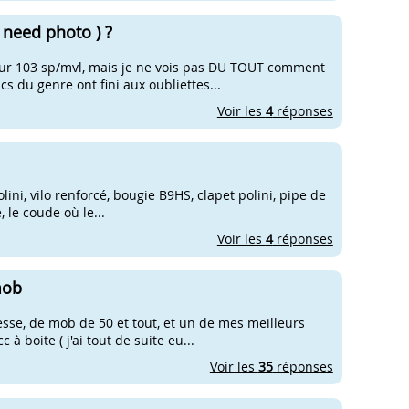
 need photo ) ?
 pour 103 sp/mvl, mais je ne vois pas DU TOUT comment
cs du genre ont fini aux oubliettes...
Voir les
4
réponses
olini, vilo renforcé, bougie B9HS, clapet polini, pipe de
, le coude où le...
Voir les
4
réponses
mob
itesse, de mob de 50 et tout, et un de mes meilleurs
 boite ( j'ai tout de suite eu...
Voir les
35
réponses