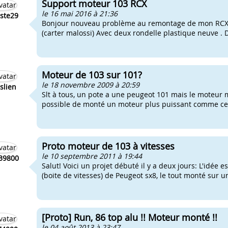
Support moteur 103 RCX
le 16 mai 2016 à 21:36
iste29
Bonjour nouveau problème au remontage de mon RCX ph
(carter malossi) Avec deux rondelle plastique neuve . D
Moteur de 103 sur 101?
le 18 novembre 2009 à 20:59
eslien
Slt à tous, un pote a une peugeot 101 mais le moteur m
possible de monté un moteur plus puissant comme ceu
Proto moteur de 103 à vitesses
le 10 septembre 2011 à 19:44
39800
Salut! Voici un projet débuté il y a deux jours: L'idé
(boite de vitesses) de Peugeot sx8, le tout monté sur u
[Proto] Run, 86 top alu !! Moteur monté !!
le 04 août 2013 à 23:47