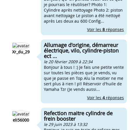
je pourrais le réutiliser? Photo 1:
Cylindre après nettoyage Photo 2: piston
avant nettoyage Le piston a été nettoyé
après Les deux au 600 Config...
Voir les
8
réponses
Allumage d'origine, démarreur
électrique, vilo, cylindre-piston
Xr_du_29
ect ...
le 20 février 2009 à 22:34
Bonjour à tous ! :) Je fais une petite vente
sur toutes les pièces que je vends, vu
que je passe en Top Alu la moitier ne me
sert plus à rien ! p!! Réservoir d'huile de
Yamaha Tzr (Je vends aussi...
Voir les
4
réponses
Refection maitre cylindre de
frein booster
eli56000
le 29 juin 2023 à 13:32
Bonjour, je suis en train de refaire mes