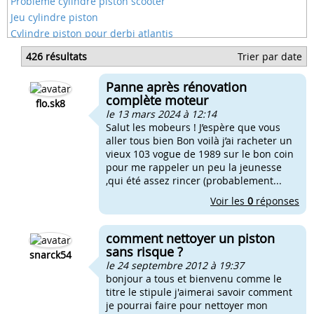
Probleme cylindre piston scooter
Jeu cylindre piston
Cylindre piston pour derbi atlantis
Cylindre piston pour moteur morini
426 résultats
Trier par date
Cylindre piston pour peugeot xps
Comment monter le piston cylindre pour stunt
Panne après rénovation
Piston et cylindre d'un bw's d'origine
complète moteur
flo.sk8
le 13 mars 2024 à 12:14
Salut les mobeurs ! J’espère que vous
aller tous bien Bon voilà j’ai racheter un
vieux 103 vogue de 1989 sur le bon coin
pour me rappeler un peu la jeunesse
,qui été assez rincer (probablement...
Voir les
0
réponses
comment nettoyer un piston
sans risque ?
snarck54
le 24 septembre 2012 à 19:37
bonjour a tous et bienvenu comme le
titre le stipule j'aimerai savoir comment
je pourrai faire pour nettoyer mon