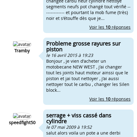
changée carbu neuf cylindre nettoyé
segments neufs pot changé tout vérifié --
------------ et pourtant la mob fume (très)
noir et s'étouffe dès que je...
Voir les
10
réponses
Probleme grosse rayures sur
piston
Tramby
le 16 avril 2015 à 19:23
Bonjour , je vien d'acheter un
motobecane NEW WEST , j'ai changer
tout les joints haut moteur ainssi que le
piston et jai tout nettoyer , j'ai aussi
nettoyer tout le carbu , changer les Silen
block...
Voir les
10
réponses
serrage + viss cassé dans
cylindre
speedfight50
le 07 mai 2009 à 19:52
salut alors voila un pote a une derbi