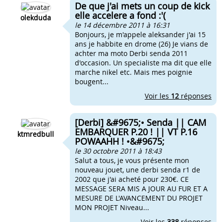
De que j'ai mets un coup de kick
elle accelere a fond :'(
olekduda
le 14 décembre 2011 à 16:31
Bonjours, je m'appele aleksander j'ai 15
ans je habbite en drome (26) Je vians de
achter ma moto Derbi senda 2011
d'occasion. Un specialiste ma dit que elle
marche nikel etc. Mais mes poignie
bougent...
Voir les
12
réponses
[Derbi] &#9675;• Senda || CAM
EMBARQUER P.20 ! || VT P.16
ktmredbull
POWAAHH ! •&#9675;
le 30 octobre 2011 à 18:43
Salut a tous, je vous présente mon
nouveau jouet, une derbi senda r1 de
2002 que j'ai acheté pour 230€. CE
MESSAGE SERA MIS A JOUR AU FUR ET A
MESURE DE L'AVANCEMENT DU PROJET
MON PROJET Niveau...
Voir les
338
réponses