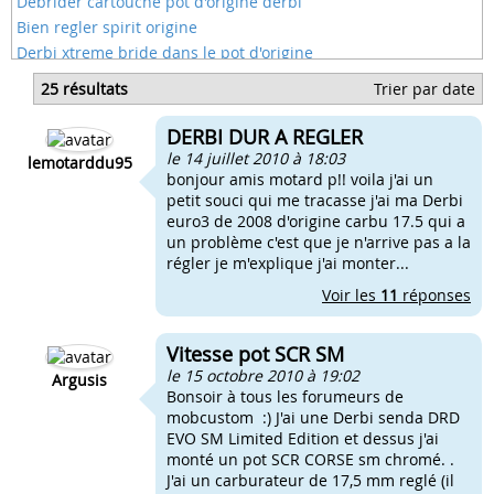
Debrider cartouche pot d'origine derbi
Bien regler spirit origine
Derbi xtreme bride dans le pot d'origine
Derbi regler cable accelerateur
25 résultats
Trier par date
Regler cable embrayage derbi
Regler amortisseur derbi
DERBI DUR A REGLER
Pot scr corse pour hm
le 14 juillet 2010 à 18:03
lemotarddu95
bonjour amis motard p!! voila j'ai un
petit souci qui me tracasse j'ai ma Derbi
euro3 de 2008 d'origine carbu 17.5 qui a
un problème c'est que je n'arrive pas a la
régler je m'explique j'ai monter...
Voir les
11
réponses
Vitesse pot SCR SM
le 15 octobre 2010 à 19:02
Argusis
Bonsoir à tous les forumeurs de
mobcustom :) J'ai une Derbi senda DRD
EVO SM Limited Edition et dessus j'ai
monté un pot SCR CORSE sm chromé. .
J'ai un carburateur de 17,5 mm reglé (il