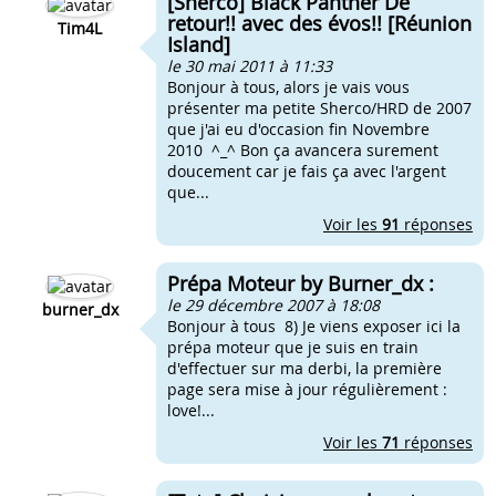
[Sherco] Black Panther De
retour!! avec des évos!! [Réunion
Tim4L
Island]
le 30 mai 2011 à 11:33
Bonjour à tous, alors je vais vous
présenter ma petite Sherco/HRD de 2007
que j'ai eu d'occasion fin Novembre
2010 ^_^ Bon ça avancera surement
doucement car je fais ça avec l'argent
que...
Voir les
91
réponses
Prépa Moteur by Burner_dx :
le 29 décembre 2007 à 18:08
burner_dx
Bonjour à tous 8) Je viens exposer ici la
prépa moteur que je suis en train
d'effectuer sur ma derbi, la première
page sera mise à jour régulièrement :
love!...
Voir les
71
réponses