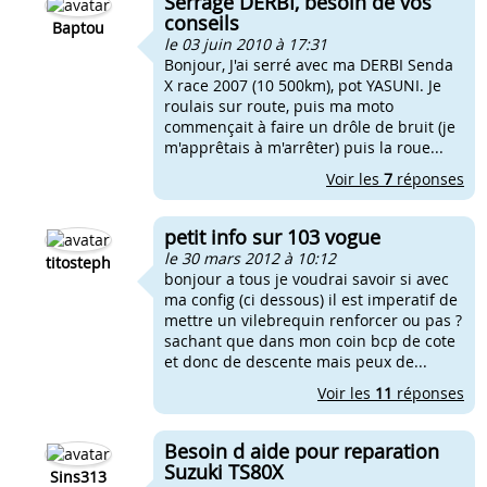
Serrage DERBI, besoin de vos
conseils
Baptou
le 03 juin 2010 à 17:31
Bonjour, J'ai serré avec ma DERBI Senda
X race 2007 (10 500km), pot YASUNI. Je
roulais sur route, puis ma moto
commençait à faire un drôle de bruit (je
m'apprêtais à m'arrêter) puis la roue...
Voir les
7
réponses
petit info sur 103 vogue
le 30 mars 2012 à 10:12
titosteph
bonjour a tous je voudrai savoir si avec
ma config (ci dessous) il est imperatif de
mettre un vilebrequin renforcer ou pas ?
sachant que dans mon coin bcp de cote
et donc de descente mais peux de...
Voir les
11
réponses
Besoin d aide pour reparation
Suzuki TS80X
Sins313