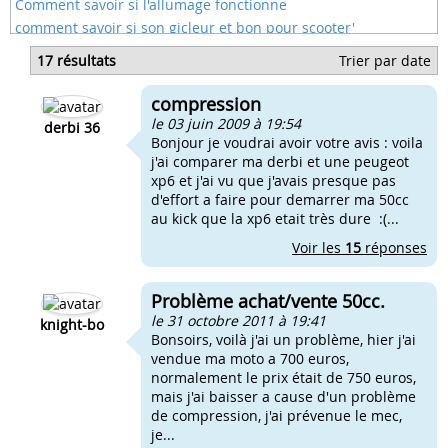
Comment savoir si l'allumage fonctionne
comment savoir si son gicleur et bon pour scooter'
Comment savoir l'essence que en a sur ludix
17 résultats
Trier par date
Comment savoir la marque de sa dirt bike
Comment savoir quand il faut passer les vitesses?
compression
Comment savoir si c'est une amorce de serrage
le 03 juin 2009 à 19:54
derbi 36
Bonjour je voudrai avoir votre avis : voila
j'ai comparer ma derbi et une peugeot
xp6 et j'ai vu que j'avais presque pas
d'effort a faire pour demarrer ma 50cc
au kick que la xp6 etait très dure :(...
Voir les
15
réponses
Problème achat/vente 50cc.
le 31 octobre 2011 à 19:41
knight-bo
Bonsoirs, voilà j'ai un problème, hier j'ai
vendue ma moto a 700 euros,
normalement le prix était de 750 euros,
mais j'ai baisser a cause d'un problème
de compression, j'ai prévenue le mec,
je...