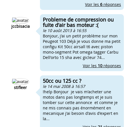
Voir les
6
réponses
Probleme de compression ou
fuite d'air bas moteur :(
jccbisacia
le 10 août 2013 à 16:55
Bonjour, j'ai un petit problème sur mon
Peugeot 103 Déjà je vous donne ma petit
configu Kit 50cc airsall t6 avec piston
mono-segment Pot omega tagger Carbu
Dell'orto 15 sha avec gicleur 74...
Voir les
10
réponses
50cc ou 125 cc ?
le 14 mai 2008 à 16:57
stifleer
!help Bonjour je vais m'acheter une
motos dans pas longtemps et je suis
tomber sur cette annonce et comme je
ne mis connais pas énormément en
mecanique j'ai besoin d'avis d'expert en
la...
Voir les
21
réponses