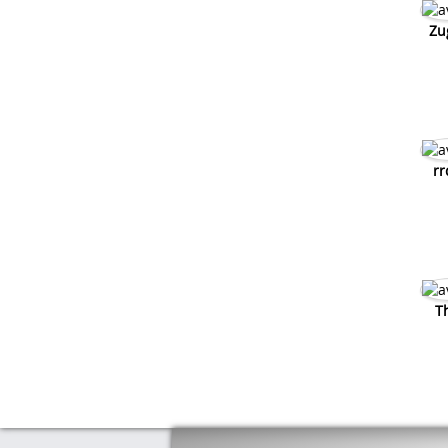
Zu
rr
T