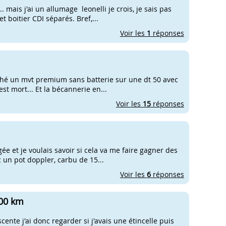
. mais j'ai un allumage leonelli je crois, je sais pas
 boitier CDI séparés. Bref,...
Voir les
1
réponses
anché un mvt premium sans batterie sur une dt 50 avec
est mort... Et la bécannerie en...
Voir les
15
réponses
e et je voulais savoir si cela va me faire gagner des
c un pot doppler, carbu de 15...
Voir les
6
réponses
000 km
cente j'ai donc regarder si j'avais une étincelle puis