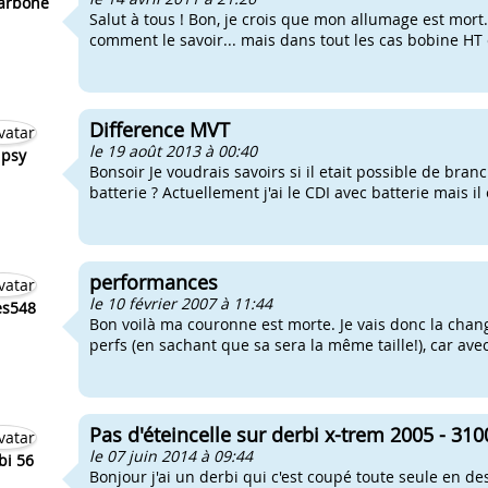
arbone
Salut à tous ! Bon, je crois que mon allumage est mort..
comment le savoir... mais dans tout les cas bobine HT et
Difference MVT
le 19 août 2013 à 00:40
psy
Bonsoir Je voudrais savoirs si il etait possible de br
batterie ? Actuellement j'ai le CDI avec batterie mais il 
performances
le 10 février 2007 à 11:44
les548
Bon voilà ma couronne est morte. Je vais donc la changé
perfs (en sachant que sa sera la même taille!), car ave
Pas d'éteincelle sur derbi x-trem 2005 - 31
le 07 juin 2014 à 09:44
bi 56
Bonjour j'ai un derbi qui c'est coupé toute seule en des