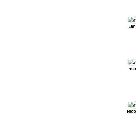
lLan
mar
Nico