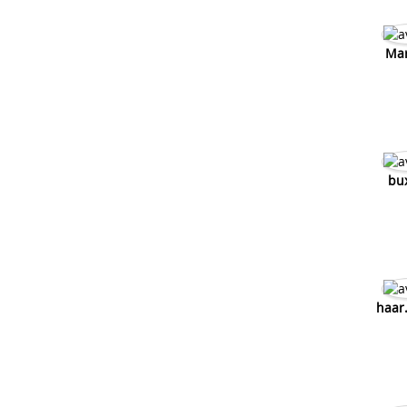
Mar
bu
haar