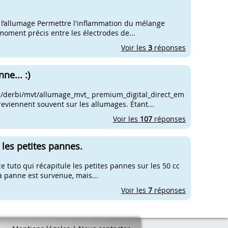
 l’allumage Permettre l'inflammation du mélange
moment précis entre les électrodes de...
Voir les
3
réponses
ne... :)
 n/derbi/mvt/allumage_mvt_ premium_digital_direct_em
reviennent souvent sur les allumages. Étant...
Voir les
107
réponses
les petites pannes.
e tuto qui récapitule les petites pannes sur les 50 cc
la panne est survenue, mais...
Voir les
7
réponses