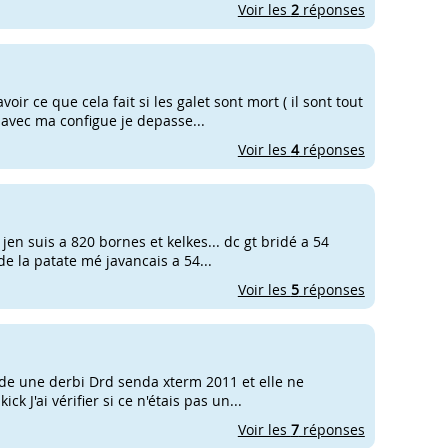
Voir les
2
réponses
ir ce que cela fait si les galet sont mort ( il sont tout
r avec ma configue je depasse...
Voir les
4
réponses
en suis a 820 bornes et kelkes... dc gt bridé a 54
 de la patate mé javancais a 54...
Voir les
5
réponses
ède une derbi Drd senda xterm 2011 et elle ne
k J'ai vérifier si ce n'étais pas un...
Voir les
7
réponses