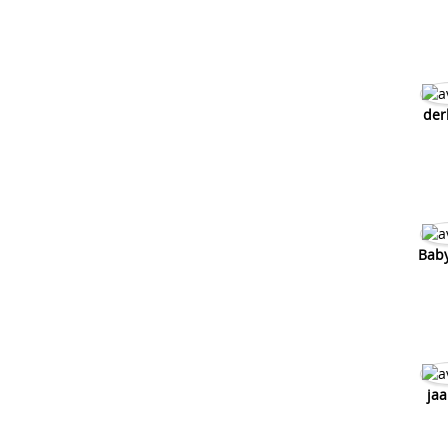
mort
Comment savoir si son allumage est mort
derbi
Comment savoir si clapet sont mort
Comment savoir si les bougies sont
mortes?
der
Bab
ja