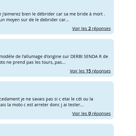
e j'aimerez bien le débrider car sa me bride à mort .
a un moyen sur de le debrider car...
Voir les
2
réponses
 modèle de l'allumage d'origine sur DERBI SENDA R de
moto ne prend pas les tours, pas...
Voir les
15
réponses
edament je ne savais pas si c etai le cdi ou la
s la moto c est arreter donc j ai tester...
Voir les
0
réponses