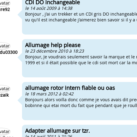
CDI DO inchangeable
le 14 août 2009 à 14:38
ure92
Bonjour , j'ai un trekker et un CDI gris DO inchangeabl
vu qu'il est inchangeable j'aimerez bien savoir si il y 
Allumage help please
le 23 décembre 2010 à 18:23
du03300
Bonjour, Je voudrais seulement savoir la marque et le
1999 et si il était possible que le cdi soit mort car la 
allumage rotor intern fiable ou oas
le 18 mars 2012 à 02:42
zaik
Bonjours alors voilla donc comme je vous avais dit prec
bobinne qui etai mort du fait que pendant que je roullai
Adapter allumage sur tzr.
le 14 avril 2011 à 21:26