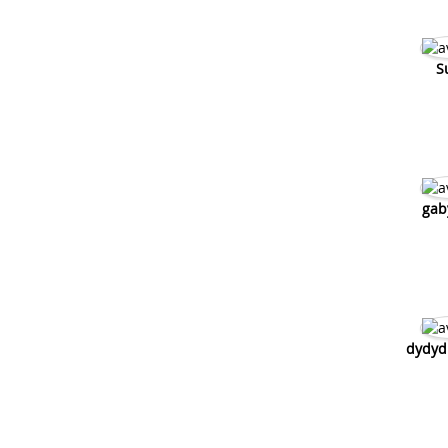
S
gab
dydyd