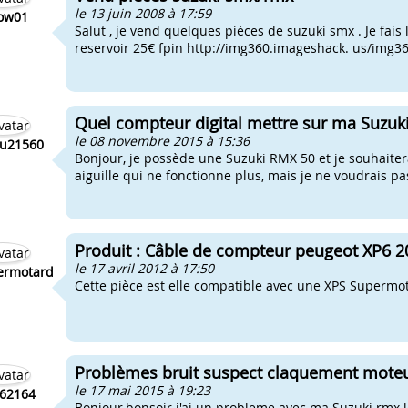
le 13 juin 2008 à 17:59
ow01
Salut , je vend quelques piéces de suzuki smx . Je fais 
reservoir 25€ fpin http://img360.imageshack. us/img360
Quel compteur digital mettre sur ma Suzuk
le 08 novembre 2015 à 15:36
u21560
Bonjour, je possède une Suzuki RMX 50 et je souhaitera
aiguille qui ne fonctionne plus, mais je ne voudrais pa
Produit : Câble de compteur peugeot XP6 
le 17 avril 2012 à 17:50
ermotard
Cette pièce est elle compatible avec une XPS Supermo
Problèmes bruit suspect claquement moteu
le 17 mai 2015 à 19:23
62164
Bonjour,bonsoir j'ai un probleme avec ma Suzuki rmx l