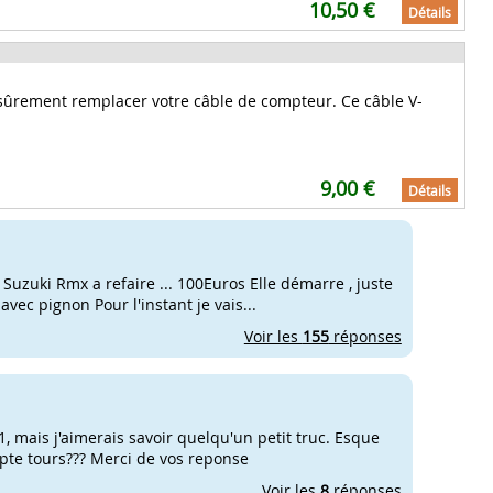
10,50 €
Détails
aut sûrement remplacer votre câble de compteur. Ce câble V-
9,00 €
Détails
 Suzuki Rmx a refaire ... 100Euros Elle démarre , juste
ec pignon Pour l'instant je vais...
Voir les
155
réponses
1, mais j'aimerais savoir quelqu'un petit truc. Esque
mpte tours??? Merci de vos reponse
Voir les
8
réponses