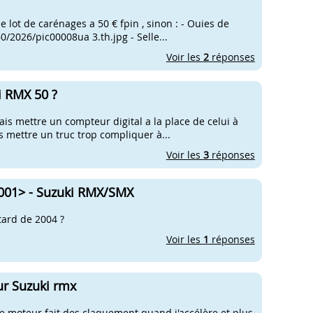
le lot de carénages a 50 € fpin , sinon : - Ouies de
/2026/pic00008ua 3.th.jpg - Selle...
Voir les
2
réponses
i RMX 50 ?
is mettre un compteur digital a la place de celui à
s mettre un truc trop compliquer à...
Voir les
3
réponses
2001> - Suzuki RMX/SMX
tard de 2004 ?
Voir les
1
réponses
r Suzuki rmx
e moteur fait des claquement quand j'accélère et plus