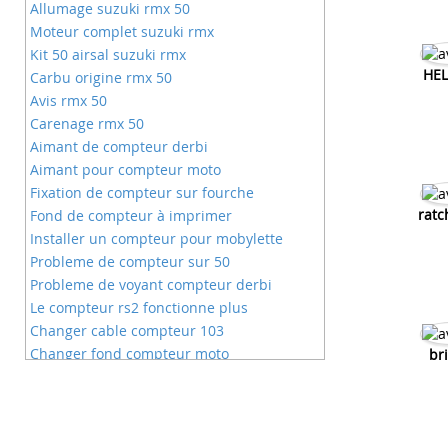
Allumage suzuki rmx 50
Moteur complet suzuki rmx
Kit 50 airsal suzuki rmx
HEL
Carbu origine rmx 50
Avis rmx 50
Carenage rmx 50
Aimant de compteur derbi
Aimant pour compteur moto
Fixation de compteur sur fourche
ratc
Fond de compteur à imprimer
Installer un compteur pour mobylette
Probleme de compteur sur 50
Probleme de voyant compteur derbi
Le compteur rs2 fonctionne plus
Changer cable compteur 103
Changer fond compteur moto
br
Changer fond compteur tzr
Comment brancher compteur tzr
Comment monter compteur derbi
Compte tour electronique moto