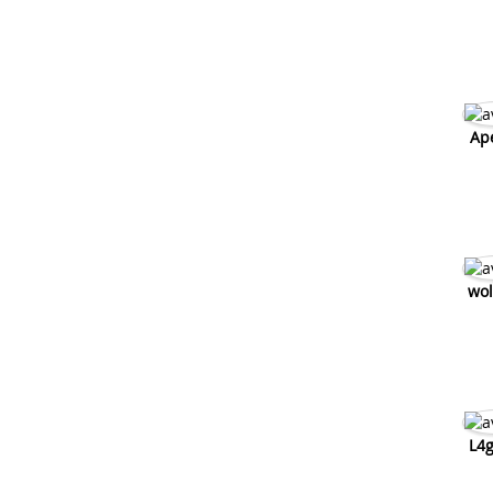
Ap
wol
L4g