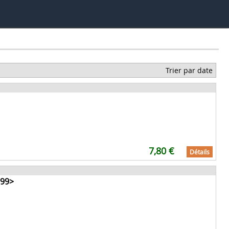
Trier par date
7,80 €
Détails
999>