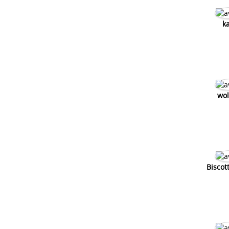
k
wol
Biscot