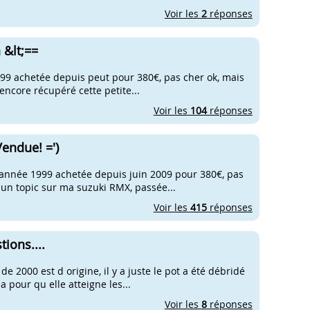
Voir les
2
réponses
 &lt;==
99 achetée depuis peut pour 380€, pas cher ok, mais
 encore récupéré cette petite...
Voir les
104
réponses
endue! =')
 année 1999 achetée depuis juin 2009 pour 380€, pas
 un topic sur ma suzuki RMX, passée...
Voir les
415
réponses
ions....
e 2000 est d origine, il y a juste le pot a été débridé
a pour qu elle atteigne les...
Voir les
8
réponses