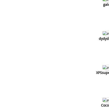
gal
dydyd
XPSsup
Coco