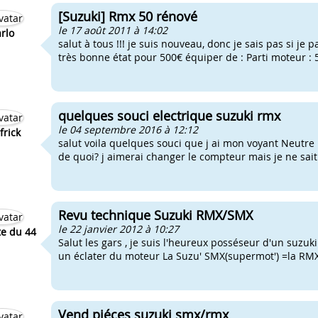
[Suzuki] Rmx 50 rénové
le 17 août 2011 à 14:02
arlo
salut à tous !!! je suis nouveau, donc je sais pas si je
très bonne état pour 500€ équiper de : Parti moteur : 50
quelques souci electrique suzuki rmx
le 04 septembre 2016 à 12:12
frick
salut voila quelques souci que j ai mon voyant Neutre
de quoi? j aimerai changer le compteur mais je ne sait
Revu technique Suzuki RMX/SMX
le 22 janvier 2012 à 10:27
te du 44
Salut les gars , je suis l'heureux posséseur d'un suzuk
un éclater du moteur La Suzu' SMX(supermot') =la RMX (
Vend piéces suzuki smx/rmx