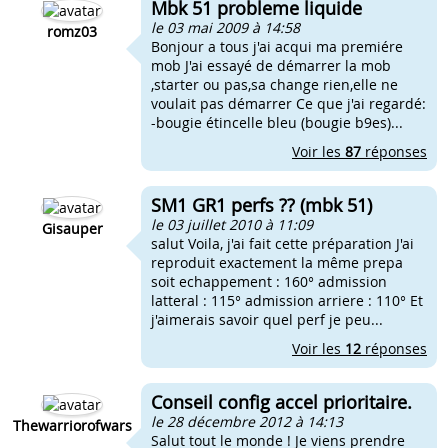
Mbk 51 probleme liquide
le 03 mai 2009 à 14:58
romz03
Bonjour a tous j'ai acqui ma premiére
mob J'ai essayé de démarrer la mob
,starter ou pas,sa change rien,elle ne
voulait pas démarrer Ce que j'ai regardé:
-bougie étincelle bleu (bougie b9es)...
Voir les
87
réponses
SM1 GR1 perfs ?? (mbk 51)
le 03 juillet 2010 à 11:09
Gisauper
salut Voila, j'ai fait cette préparation J'ai
reproduit exactement la même prepa
soit echappement : 160° admission
latteral : 115° admission arriere : 110° Et
j'aimerais savoir quel perf je peu...
Voir les
12
réponses
Conseil config accel prioritaire.
le 28 décembre 2012 à 14:13
Thewarriorofwars
Salut tout le monde ! Je viens prendre