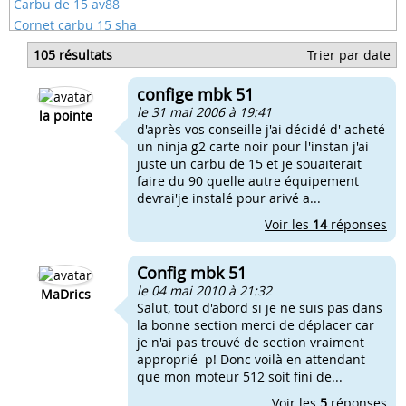
Carbu de 15 av88
Cornet carbu 15 sha
Diametre gicleur carbu 15
105 résultats
Trier par date
Taille gicleur carbu 15
Gicleur carbu 15 sha
confige mbk 51
Carbu 15 ludix
le 31 mai 2006 à 19:41
la pointe
d'après vos conseille j'ai décidé d' acheté
un ninja g2 carte noir pour l'instan j'ai
juste un carbu de 15 et je souaiterait
faire du 90 quelle autre équipement
devrai'je instalé pour arivé a...
Voir les
14
réponses
Config mbk 51
le 04 mai 2010 à 21:32
MaDrics
Salut, tout d'abord si je ne suis pas dans
la bonne section merci de déplacer car
je n'ai pas trouvé de section vraiment
approprié p! Donc voilà en attendant
que mon moteur 512 soit fini de...
Voir les
5
réponses