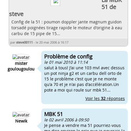
51 de
steve
Config de la 51 : poumon doppler jante magnum guidon
torsadé poignées tirage rapide le moteur d'origine à eau
carbu de 15 pipe de 15...
par
steve00111
-
le 20 mai 2006 à 16:17
Problème de config
le 01 mai 2010 à 11:14
mister
salut à tous! J'ai une 103 mvl avec dessus
goulougoulou
un pot ninja g2 et un carbu dell orto de
15 le problème c'est que je ne monte
qu'a 70 et je n'ai pas d'accélération.Un
pote a moi qui roule sur mbk 51...
Voir les
32
réponses
MBK 51
le 02 avril 2006 à 09:50
Newik
Je pense a vendre ma 51 pourriez-vous
me dire environ le prix que je pourrais la