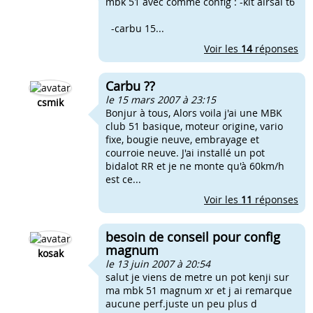
mbk 51 avec comme config : -kit airsal t6
-carbu 15...
Voir les
14
réponses
Carbu ??
le 15 mars 2007 à 23:15
csmik
Bonjur à tous, Alors voila j'ai une MBK
club 51 basique, moteur origine, vario
fixe, bougie neuve, embrayage et
courroie neuve. J'ai installé un pot
bidalot RR et je ne monte qu'à 60km/h
est ce...
Voir les
11
réponses
besoin de conseil pour config
magnum
kosak
le 13 juin 2007 à 20:54
salut je viens de metre un pot kenji sur
ma mbk 51 magnum xr et j ai remarque
aucune perf.juste un peu plus d