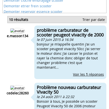
Démonter cloche embrayage scooter
Demonter etrier frein scooter
Demonter reservoir essence scooter
Démonter roue avant scooter
10 résultats
Trier par date
Demonter un scooter keeway
Demonter pneu scooter
problème carburateur de
Demonter pompe a huile scooter
scooter peugeot vivacity de 2000
e.masson134
le 07 juin 2015 à 16:34
bonjour je m'appelle quentin j'ai un
scooter peugeot vivacity 50cc j'ai serrer
le moteur donc j'ai casser le piston et
rayer la chemise donc obliger de tout
changer problème c'est que
maintenant...
Voir les
1
réponses
Problème nouveau carburateur
Vivacity 50
cedelec28260
le 24 août 2011 à 22:32
Bonsoir à tous, Je possède un scooter
Peugeot Vivacity 50 de 2006 (moteur