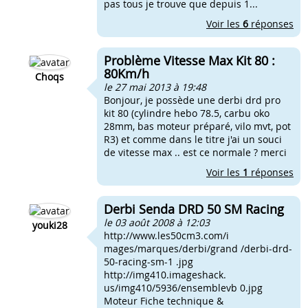
pas tous je trouve que depuis 1...
Voir les
6
réponses
Problème Vitesse Max Kit 80 :
80Km/h
Choqs
le 27 mai 2013 à 19:48
Bonjour, je possède une derbi drd pro
kit 80 (cylindre hebo 78.5, carbu oko
28mm, bas moteur préparé, vilo mvt, pot
R3) et comme dans le titre j'ai un souci
de vitesse max .. est ce normale ? merci
Voir les
1
réponses
Derbi Senda DRD 50 SM Racing
le 03 août 2008 à 12:03
youki28
http://www.les50cm3.com/i
mages/marques/derbi/grand /derbi-drd-
50-racing-sm-1 .jpg
http://img410.imageshack.
us/img410/5936/ensemblevb 0.jpg
Moteur Fiche technique &