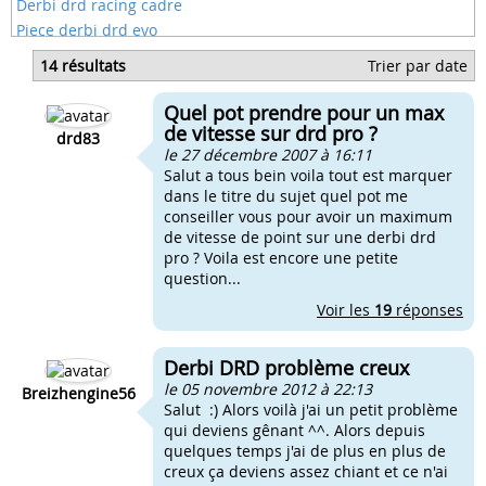
Derbi drd racing cadre
Piece derbi drd evo
Reservoir derbi drd racing
14 résultats
Trier par date
Roulement de roue de derbi drd
Cadre derbi xtreme et drd
Quel pot prendre pour un max
Phare derbi drd
de vitesse sur drd pro ?
drd83
le 27 décembre 2007 à 16:11
Salut a tous bein voila tout est marquer
dans le titre du sujet quel pot me
conseiller vous pour avoir un maximum
de vitesse de point sur une derbi drd
pro ? Voila est encore une petite
question...
Voir les
19
réponses
Derbi DRD problème creux
le 05 novembre 2012 à 22:13
Breizhengine56
Salut :) Alors voilà j'ai un petit problème
qui deviens gênant ^^. Alors depuis
quelques temps j'ai de plus en plus de
creux ça deviens assez chiant et ce n'ai