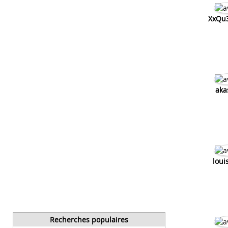
XxQu3
aka
loui
Recherches populaires