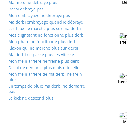
Ma moto ne debraye plus
De
Derbi debraye pas
Mon embrayage ne debraye pas
Ma derbi embrayage quand je débraye
Les feux ne marche plus sur ma derbi
Mes clignotant ne fonctionne plus derbi
Mon phare ne fonctionne plus derbi
TheK
Klaxon qui ne marche plus sur derbi
Ma derbi ne passe plus les vitesse
Mon frein arriere ne freine plus derbi
Derbi ne demarre plus mais etincelle
Mon frein arriere de ma derbi ne frein
plus
ben
En temps de pluie ma derbi ne demarre
pas
Le kick ne descend plus
Elystar ne demarre plus
Ma dirt ne demarre plus et plus de
compression
M
Le scooter ne demarre plus l'essence