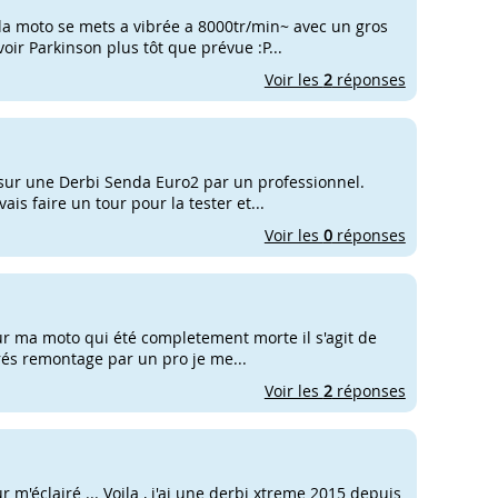
la moto se mets a vibrée a 8000tr/min~ avec un gros
oir Parkinson plus tôt que prévue :P...
Voir les
2
réponses
 sur une Derbi Senda Euro2 par un professionnel.
ais faire un tour pour la tester et...
Voir les
0
réponses
sur ma moto qui été completement morte il s'agit de
prés remontage par un pro je me...
Voir les
2
réponses
r m'éclairé ... Voila , j'ai une derbi xtreme 2015 depuis