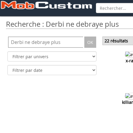
Recherche : Derbi ne debraye plus
22 résultats
OK
x-r
killi