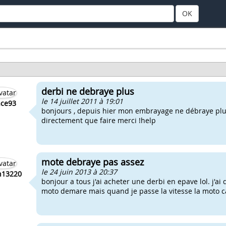
OK
derbi ne debraye plus
le 14 juillet 2011 à 19:01
ace93
bonjours , depuis hier mon embrayage ne débraye plu
directement que faire merci !help
mote debraye pas assez
le 24 juin 2013 à 20:37
an13220
bonjour a tous j'ai acheter une derbi en epave lol. j'a
moto demare mais quand je passe la vitesse la moto cal