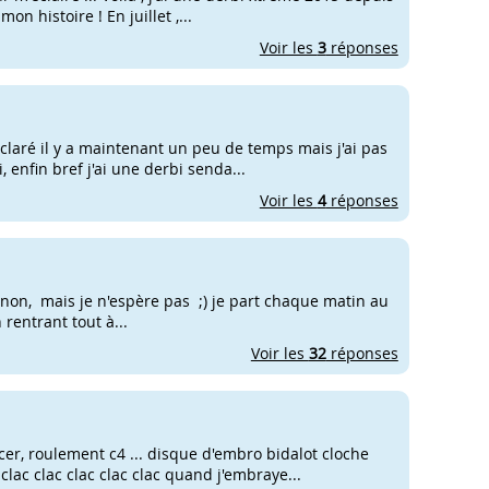
n histoire ! En juillet ,...
Voir les
3
réponses
déclaré il y a maintenant un peu de temps mais j'ai pas
enfin bref j'ai une derbi senda...
Voir les
4
réponses
ou non, mais je n'espère pas ;) je part chaque matin au
 rentrant tout à...
Voir les
32
réponses
cer, roulement c4 ... disque d'embro bidalot cloche
ac clac clac clac clac quand j'embraye...