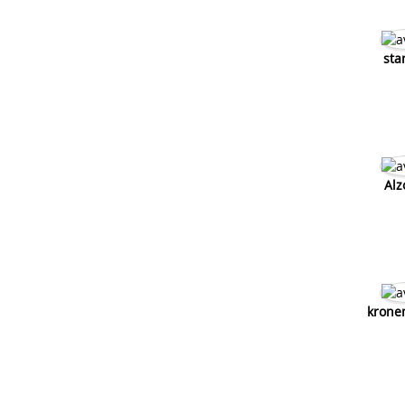
sta
Alz
krone