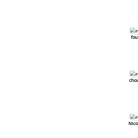
n'arrive plus
Scooter sous la pluie ne démarre plus
Mon keeway ne demarre plus
Mon kick ne marche plus
fou
cho
Nico