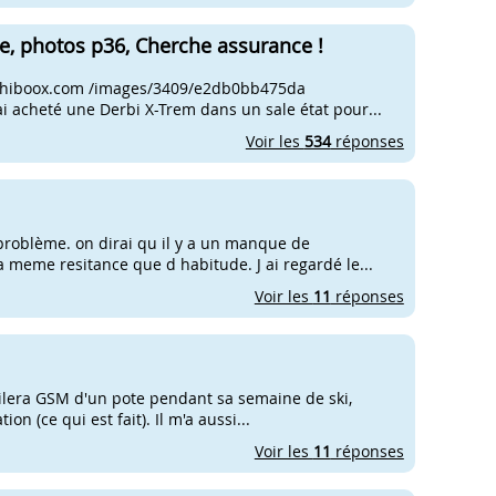
e, photos p36, Cherche assurance !
s3.hiboox.com /images/3409/e2db0bb475da
i acheté une Derbi X-Trem dans un sale état pour...
Voir les
534
réponses
 problème. on dirai qu il y a un manque de
 meme resitance que d habitude. J ai regardé le...
Voir les
11
réponses
 Gilera GSM d'un pote pendant sa semaine de ski,
n (ce qui est fait). Il m'a aussi...
Voir les
11
réponses