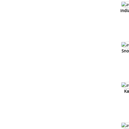
indi
Sno
Ka