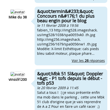
&quot;termin&#233;&quot;
Concours n&#176;1 du plus
Mike du 38
beau engin pour le blog
le 11 février 2008 à 19:56
fabien_13 http://img528.imageshack.
us/img528/1038/spa0055vk0 .th.jpg
http://img256.imageshack.
us/img256/1679/spa0056nw1 .th.jpg
Modèle: X-limit Esthétique: cals pieds
bleu sabot moteur, plaque phare...
Voir les
26
réponses
&quot;Mbk 51 Sl&quot; Doppler
=&gt; - P1 tofs depuis le début -
vinss91200
tofs p53
le 20 février 2009 à 11:45
Salut a tous ! :) je vous présente enfin
ma mob dans le parking , cette une Mbk
51 club d'origine que je vais reprendre
de A a Z Pour en faire un café racer ;)