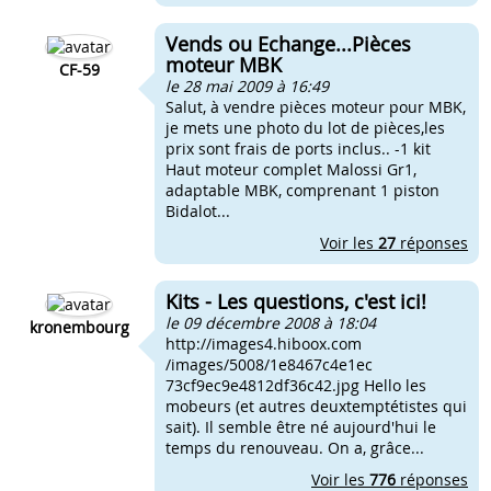
Vends ou Echange...Pièces
moteur MBK
CF-59
le 28 mai 2009 à 16:49
Salut, à vendre pièces moteur pour MBK,
je mets une photo du lot de pièces,les
prix sont frais de ports inclus.. -1 kit
Haut moteur complet Malossi Gr1,
adaptable MBK, comprenant 1 piston
Bidalot...
Voir les
27
réponses
Kits - Les questions, c'est ici!
le 09 décembre 2008 à 18:04
kronembourg
http://images4.hiboox.com
/images/5008/1e8467c4e1ec
73cf9ec9e4812df36c42.jpg Hello les
mobeurs (et autres deuxtemptétistes qui
sait). Il semble être né aujourd'hui le
temps du renouveau. On a, grâce...
Voir les
776
réponses