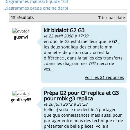
Diagrammes malossi liquide 103
Diagrammes prepa origine derbi
Diagramme 103 origine
15 résultats
Trier par date
Diagramme 512 mbk
Diagramme kit airsal
kit bidalot G2 G3
Diagramme moteur 103
le 22 avril 2006 à 17:39
gusmvl
en quoi le G3 est il meilleur que le G2 ,
les deux sont liquides et ont le mm
diametre de piston donc où est la
difference , dans la tailles des transferts
, dans les diagrammes ???? merci de
vos...
Voir les
21
réponses
Prépa G2 pour CF replica et G3
pour mbk g3 replica
geoffrey85
le 20 juin 2012 à 21:28
hello :) voila je me décide à partager
quelque connaissances mais aussi pour
partager entre nous des technique et de
présenter de belle pièces. Voila à