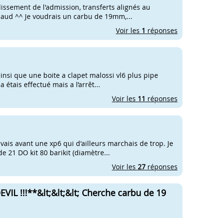
dissement de l'admission, transferts alignés au
chaud ^^ Je voudrais un carbu de 19mm,...
Voir les
1
réponses
ainsi que une boite a clapet malossi vl6 plus pipe
étais effectué mais a l’arrêt...
Voir les
11
réponses
vais avant une xp6 qui d'ailleurs marchais de trop. Je
e 21 DO kit 80 barikit (diamètre...
Voir les
27
réponses
L !!!**&lt;&lt;&lt; Cherche carbu de 19