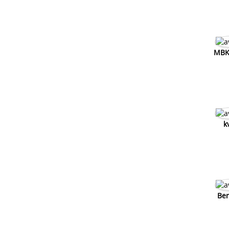
MBK-
k
Ben