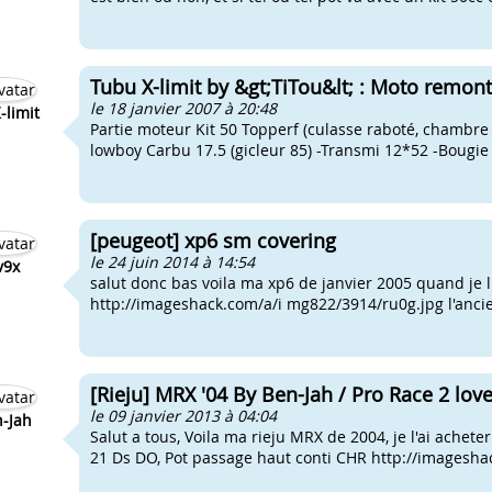
Tubu X-limit by &gt;TiTou&lt; : Moto remont
le 18 janvier 2007 à 20:48
limit
Partie moteur Kit 50 Topperf (culasse raboté, chambre
lowboy Carbu 17.5 (gicleur 85) -Transmi 12*52 -Bougie
[peugeot] xp6 sm covering
le 24 juin 2014 à 14:54
v9x
salut donc bas voila ma xp6 de janvier 2005 quand je l'
http://imageshack.com/a/i mg822/3914/ru0g.jpg l'ancien
[Rieju] MRX '04 By Ben-Jah / Pro Race 2 love
le 09 janvier 2013 à 04:04
-Jah
Salut a tous, Voila ma rieju MRX de 2004, je l'ai ache
21 Ds DO, Pot passage haut conti CHR http://imagesha