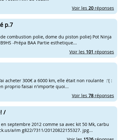
Voir les
20
réponses
é p.7
 de combustion polie, dome du piston polie) Pot Ninja
 B9HS -Prépa BAA Partie esthetique...
Voir les
101
réponses
ai acheter 300€ a 6000 km, elle était non roulante :'( :
 proprio faisai n'importe quoi...
Voir les
78
réponses
! /
ter en septembre 2012 comme sa avec kit 50 Mk, carbu
ck.us/a/im g822/7311/20120822155327. jpg...
Voir les
1526
réponses