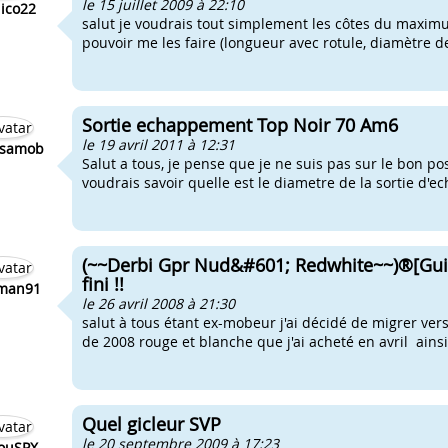
le 15 juillet 2009 à 22:10
ico22
salut je voudrais tout simplement les côtes du maxim
pouvoir me les faire (longueur avec rotule, diamètre d
Sortie echappement Top Noir 70 Am6
le 19 avril 2011 à 12:31
tsamob
Salut a tous, je pense que je ne suis pas sur le bon pos
voudrais savoir quelle est le diametre de la sortie d'
(~~Derbi Gpr Nud&#601; Redwhite~~)®[Guid
fini !!
man91
le 26 avril 2008 à 21:30
salut à tous étant ex-mobeur j'ai décidé de migrer ve
de 2008 rouge et blanche que j'ai acheté en avril ainsi
Quel gicleur SVP
le 20 septembre 2009 à 17:23
ouSPX