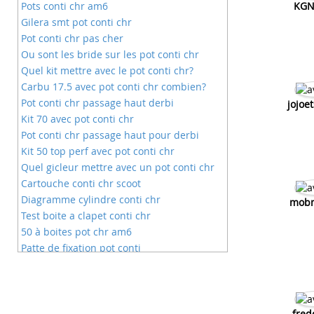
Pots conti chr am6
KGN
Gilera smt pot conti chr
Pot conti chr pas cher
Ou sont les bride sur les pot conti chr
Quel kit mettre avec le pot conti chr?
Carbu 17.5 avec pot conti chr combien?
Pot conti chr passage haut derbi
jojoe
Kit 70 avec pot conti chr
Pot conti chr passage haut pour derbi
Kit 50 top perf avec pot conti chr
Quel gicleur mettre avec un pot conti chr
Cartouche conti chr scoot
Diagramme cylindre conti chr
mob
Test boite a clapet conti chr
50 à boites pot chr am6
Patte de fixation pot conti
Pot conti vitesse de pointe
Pot conti pour 50 sherco
Pot conti pour rieju mrx
Pot echappement conti pour moto
fred