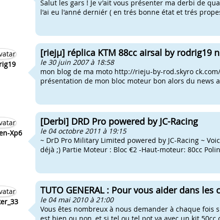
Salut les gars ! Je v'ait vous présenter ma derbi de qu
l'ai eu l'anné derniér ( en trés bonne état et trés prope
[riejµ] réplica KTM 88cc airsal by rodrig19
le 30 juin 2007 à 18:58
rig19
mon blog de ma moto http://rieju-by-rod.skyro ck.com/
présentation de mon bloc moteur bon alors du news avec
[Derbi] DRD Pro powered by JC-Racing
le 04 octobre 2011 à 19:15
en-Xp6
~ DrD Pro Military Limited powered by JC-Racing ~ Voic
déjà ;) Partie Moteur : Bloc €2 -Haut-moteur: 80cc Pol
TUTO GENERAL : Pour vous aider dans les c
le 04 mai 2010 à 21:00
er_33
Vous êtes nombreux à nous demander à chaque fois sur 
est bien ou non, et si tel ou tel pot va avec un kit 50cc 