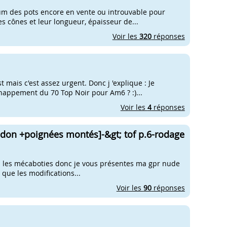
um des pots encore en vente ou introuvable pour
es cônes et leur longueur, épaisseur de...
Voir les
320
réponses
t mais c'est assez urgent. Donc j 'explique : Je
echappement du 70 Top Noir pour Am6 ? :)...
Voir les
4
réponses
on +poignées montés]-&gt; tof p.6-rodage
rs les mécaboties donc je vous présentes ma gpr nude
 que les modifications...
Voir les
90
réponses