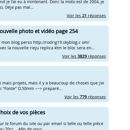
and je l'ai eu à mintenant. Donc la moto est de 2004, je
s). Déja pas mal...
Voir les
21
réponses
 nouvelle photo et vidéo page 254
 mon blog perso http://rodrig19.skyblog.c om/
 la nouvelle rieju replica ktm le bloc sera en...
Voir les
3829
réponses
i mais projets, mais il y a beaucoup de choses que j'ai
ini "Fonte" D.50mm ~~> preparé...
Voir les
779
réponses
hoix de vos pièces
le forum du site ou par email si telle ou telle pièce
ou 70cc... Afin de vous...