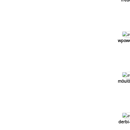
wpowe
m0ul0
derbi