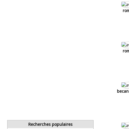
ro
ro
becan
Recherches populaires