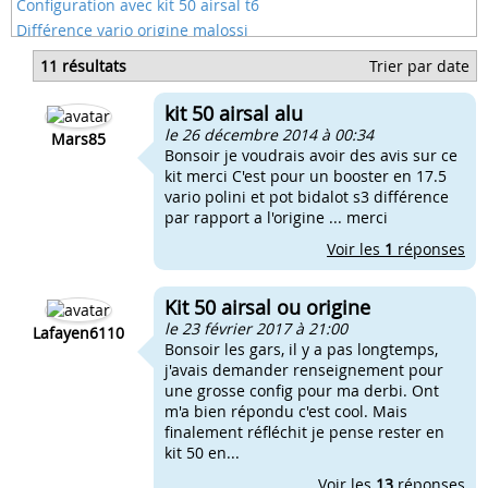
Configuration avec kit 50 airsal t6
Différence vario origine malossi
Quel réglage a faire avec un kit 50 airsal
11 résultats
Trier par date
Difference de vario origine ou malossi
Pot d'origine avec kit 50
kit 50 airsal alu
Kit 50 avec piston d'origine
le 26 décembre 2014 à 00:34
Mars85
Bonsoir je voudrais avoir des avis sur ce
kit merci C'est pour un booster en 17.5
vario polini et pot bidalot s3 différence
par rapport a l'origine ... merci
Voir les
1
réponses
Kit 50 airsal ou origine
le 23 février 2017 à 21:00
Lafayen6110
Bonsoir les gars, il y a pas longtemps,
j'avais demander renseignement pour
une grosse config pour ma derbi. Ont
m'a bien répondu c'est cool. Mais
finalement réfléchit je pense rester en
kit 50 en...
Voir les
13
réponses