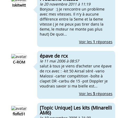
le 20 novembre 2011 à 11:19
Iskitwitt
Bonjour :) Je rencontre un problème
avec mes vitesses. Il n'y à aucune
différence entre la 5eme et la 6eme
vitesse ( je ne peux pas tirer dans la
6eme, le moteur ne monte pas plus
haut) De quoi...
Voir les
1
réponses
épave de rcx
le 11 mai 2006 à 08:57
C-ROM
salut à tous je viens d'acheter une épave
de rcx avec : -kit 50 Airsal séré -vario
Malossi -carter compétition -boîte à
clapet DR -carbu de 15 -pot Doppler je
voudrais savoir si ma bielle est...
Voir les
5
réponses
[Topic Unique] Les kits (Minarelli
AM6)
floflo51
le 10 novembre 2008 à 21:39