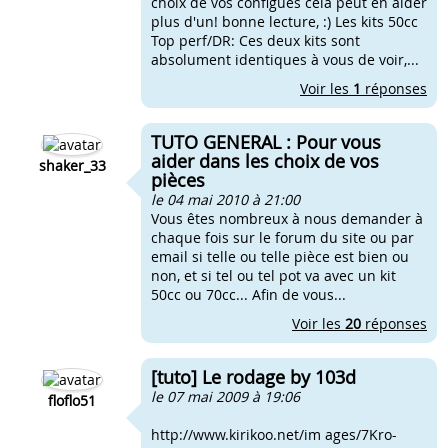
choix de vos configues cela peut en aider
plus d'un! bonne lecture, :) Les kits 50cc
Top perf/DR: Ces deux kits sont
absolument identiques à vous de voir,...
Voir les
1
réponses
TUTO GENERAL : Pour vous
aider dans les choix de vos
shaker_33
pièces
le 04 mai 2010 à 21:00
Vous êtes nombreux à nous demander à
chaque fois sur le forum du site ou par
email si telle ou telle pièce est bien ou
non, et si tel ou tel pot va avec un kit
50cc ou 70cc... Afin de vous...
Voir les
20
réponses
[tuto] Le rodage by 103d
le 07 mai 2009 à 19:06
floflo51
http://www.kirikoo.net/im ages/7Kro-