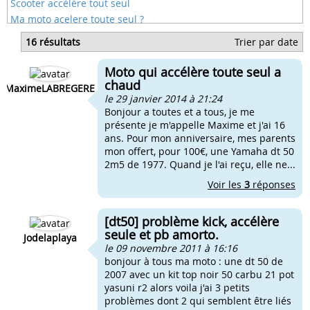
Scooter accélère tout seul
Ma moto acelere toute seul ?
Dirt qui accelere toute seule
16 résultats
Trier par date
Moto 50cc qui accelere toute seul
Ma moto reste accelere seul
Moto qui accélère toute seul a
Mbk 51 accélére tout seul
chaud
MaximeLABREGERE
le 29 janvier 2014 à 21:24
Bonjour a toutes et a tous, je me
présente je m'appelle Maxime et j'ai 16
ans. Pour mon anniversaire, mes parents
mon offert, pour 100€, une Yamaha dt 50
2m5 de 1977. Quand je l'ai reçu, elle ne...
Voir les
3
réponses
[dt50] problème kick, accélère
seule et pb amorto.
Jodelaplaya
le 09 novembre 2011 à 16:16
bonjour à tous ma moto : une dt 50 de
2007 avec un kit top noir 50 carbu 21 pot
yasuni r2 alors voila j'ai 3 petits
problèmes dont 2 qui semblent être liés