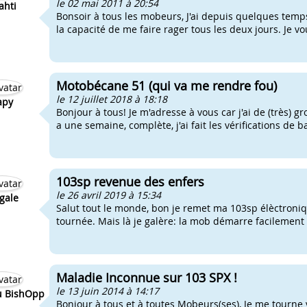
le 02 mai 2011 à 20:54
ahti
Bonsoir à tous les mobeurs, J'ai depuis quelques temp
la capacité de me faire rager tous les deux jours. Je vo
Motobécane 51 (qui va me rendre fou)
le 12 juillet 2018 à 18:18
apy
Bonjour à tous! Je m'adresse à vous car j'ai de (très) gr
a une semaine, complète, j'ai fait les vérifications de 
103sp revenue des enfers
le 26 avril 2019 à 15:34
gale
Salut tout le monde, bon je remet ma 103sp élèctroniqu
tournée. Mais là je galère: la mob démarre facilement s
Maladie Inconnue sur 103 SPX !
le 13 juin 2014 à 14:17
u BishOpp
Bonjour à tous et à toutes Mobeurs(ses), Je me tourne