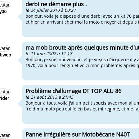
derbi ne démarre plus .
le 24 juillet 2010 à 00:27
y06
bonjour, voila je dispose d une derbi avec un kit 70 pa
et hier en arrivant cher moi la moto c noyer et depuis i
ma mob broute après quelques minute d'uti
le 11 juin 2007 à 11:17
obweb
Bonjour, je suis nouveau ici et je vie,ns d'acquérie il
1970, voilà pour l'engin et voici mon problème: après 
Problème d'allumage DT TOP ALU 86
le 21 août 2013 à 21:45
ider
Bonjour à tous, voila j'ai un petit soucis avec mon allu
froid ma moto petrouille en bas et mi regime, et me fai
Panne irrégulière sur Motobécane N40T