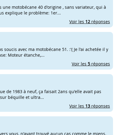
s une motobécane 40 d'origine , sans variateur, qui à
us explique le problème: 1er...
Voir les
12
réponses
os soucis avec ma motobécane 51. :'( Je l'ai achetée il y
base: Moteur étanche,...
Voir les
5
réponses
e de 1983 à neuf, ça faisait 2ans qu'elle avait pas
ur béquille et ultra...
Voir les
13
réponses
 vers vous, n'ayant trouvé aucun cas comme le miens,