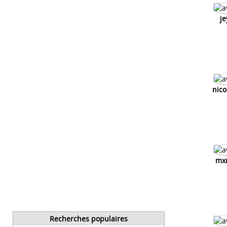
je
nic
mxr
Recherches populaires