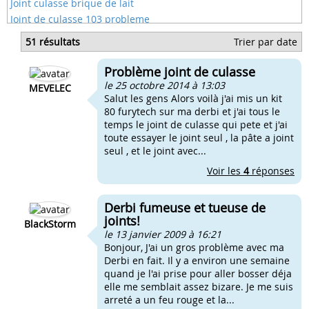
Joint culasse brique de lait
Joint de culasse 103 probleme
Joint de culasse de nitro
51 résultats
Trier par date
Joint de culasse airsal
Joint haute temperature culasse
Problème joint de culasse
Joint torique culasse doppler
le 25 octobre 2014 à 13:03
MEVELEC
Salut les gens Alors voilà j'ai mis un kit
80 furytech sur ma derbi et j'ai tous le
temps le joint de culasse qui pete et j'ai
toute essayer le joint seul , la pâte a joint
seul , et le joint avec...
Voir les
4
réponses
Derbi fumeuse et tueuse de
joints!
BlackStorm
le 13 janvier 2009 à 16:21
Bonjour, J'ai un gros problème avec ma
Derbi en fait. Il y a environ une semaine
quand je l'ai prise pour aller bosser déja
elle me semblait assez bizare. Je me suis
arreté a un feu rouge et la...