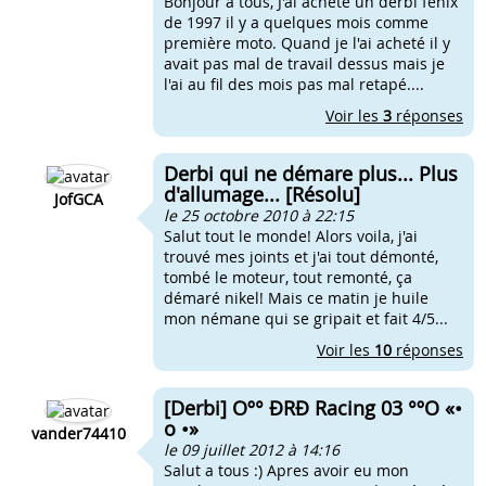
Bonjour à tous, J'ai acheté un derbi fenix
de 1997 il y a quelques mois comme
première moto. Quand je l'ai acheté il y
avait pas mal de travail dessus mais je
l'ai au fil des mois pas mal retapé....
Voir les
3
réponses
Derbi qui ne démare plus... Plus
d'allumage... [Résolu]
JofGCA
le 25 octobre 2010 à 22:15
Salut tout le monde! Alors voila, j'ai
trouvé mes joints et j'ai tout démonté,
tombé le moteur, tout remonté, ça
démaré nikel! Mais ce matin je huile
mon némane qui se gripait et fait 4/5...
Voir les
10
réponses
[Derbi] Oº° ÐRÐ Racing 03 °ºO «•
o •»
vander74410
le 09 juillet 2012 à 14:16
Salut a tous :) Apres avoir eu mon