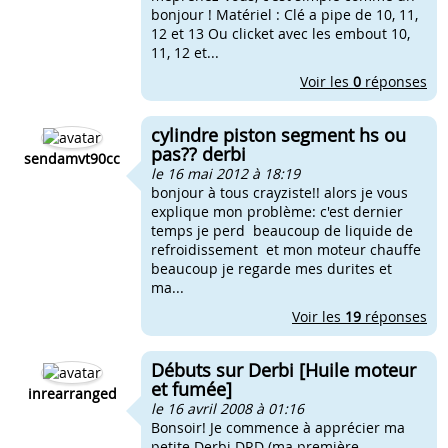
bonjour ! Matériel : Clé a pipe de 10, 11,
12 et 13 Ou clicket avec les embout 10,
11, 12 et...
Voir les
0
réponses
cylindre piston segment hs ou
pas?? derbi
sendamvt90cc
le 16 mai 2012 à 18:19
bonjour à tous crayziste!! alors je vous
explique mon problème: c'est dernier
temps je perd beaucoup de liquide de
refroidissement et mon moteur chauffe
beaucoup je regarde mes durites et
ma...
Voir les
19
réponses
Débuts sur Derbi [Huile moteur
et fumée]
inrearranged
le 16 avril 2008 à 01:16
Bonsoir! Je commence à apprécier ma
petite Derbi DRD (ma première