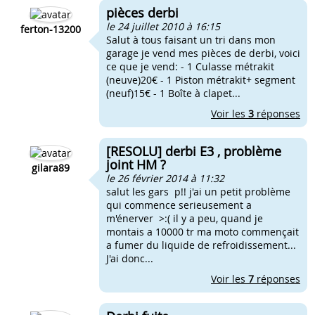
pièces derbi
le 24 juillet 2010 à 16:15
ferton-13200
Salut à tous faisant un tri dans mon
garage je vend mes pièces de derbi, voici
ce que je vend: - 1 Culasse métrakit
(neuve)20€ - 1 Piston métrakit+ segment
(neuf)15€ - 1 Boîte à clapet...
Voir les
3
réponses
[RESOLU] derbi E3 , problème
joint HM ?
gilara89
le 26 février 2014 à 11:32
salut les gars p!! j'ai un petit problème
qui commence serieusement a
m'énerver >:( il y a peu, quand je
montais a 10000 tr ma moto commençait
a fumer du liquide de refroidissement...
J'ai donc...
Voir les
7
réponses