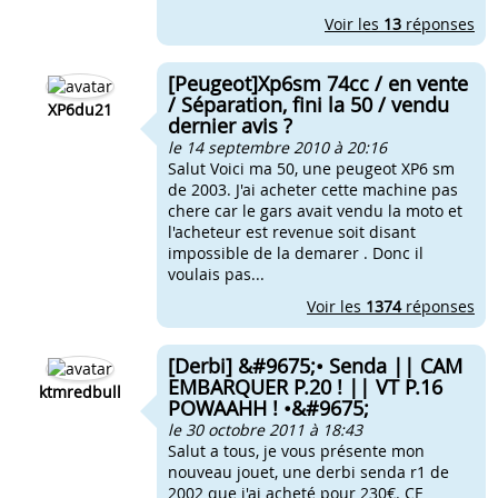
Voir les
13
réponses
[Peugeot]Xp6sm 74cc / en vente
/ Séparation, fini la 50 / vendu
XP6du21
dernier avis ?
le 14 septembre 2010 à 20:16
Salut Voici ma 50, une peugeot XP6 sm
de 2003. J'ai acheter cette machine pas
chere car le gars avait vendu la moto et
l'acheteur est revenue soit disant
impossible de la demarer . Donc il
voulais pas...
Voir les
1374
réponses
[Derbi] &#9675;• Senda || CAM
EMBARQUER P.20 ! || VT P.16
ktmredbull
POWAAHH ! •&#9675;
le 30 octobre 2011 à 18:43
Salut a tous, je vous présente mon
nouveau jouet, une derbi senda r1 de
2002 que j'ai acheté pour 230€. CE