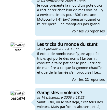
le 04 septembre 2009 à 13:35
Je vous présente la mob d'un pote qu'on
a récuperer chez l'un de mes voisins il y
a environs 1mois pour 30€ c'est une
Motoconfort 41 (av7 biensur) quand on
l'a récuperé il ne manquais pas grand...
Voir les
73
réponses
Les tricks du monde du stunt
le 21 janvier 2007 à 12:11
Mat
Il existe de nombreuse figure appelée
tricks qui porte des noms ! Le burn :
consiste à faire patiner le pneu arrière
de manière a ce que la gomme chauffe
et que de la fumée s'en produise ! Le...
Voir les
22
réponses
Garagistes = voleurs ?
le 14 décembre 2006 à 18:25
pascal74
Salut ! Oui, on le sait déjà, c'est tous des
voleurs. Mais parfois ils abusent, et là,