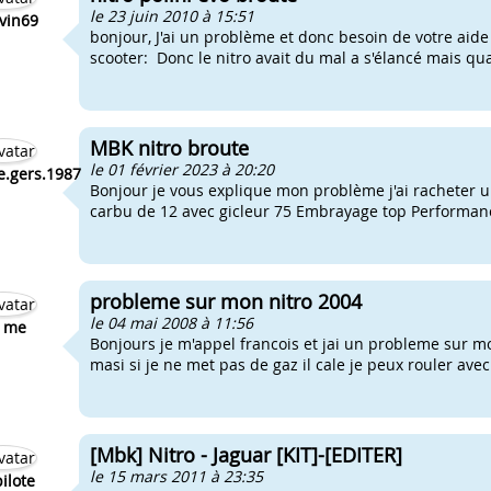
le 23 juin 2010 à 15:51
vin69
bonjour, J'ai un problème et donc besoin de votre aid
scooter: Donc le nitro avait du mal a s'élancé mais quand
MBK nitro broute
le 01 février 2023 à 20:20
e.gers.1987
Bonjour je vous explique mon problème j'ai racheter un
carbu de 12 avec gicleur 75 Embrayage top Performances
probleme sur mon nitro 2004
le 04 mai 2008 à 11:56
s me
Bonjours je m'appel francois et jai un probleme sur mo
masi si je ne met pas de gaz il cale je peux rouler avec
[Mbk] Nitro - Jaguar [KIT]-[EDITER]
le 15 mars 2011 à 23:35
pilote