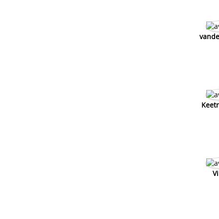
vande
Keetr
V