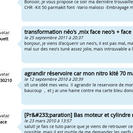
Bonsoir, je vous propose ce soir ma dernière trouvaille
CHR -Kit 50 parmakit font -Vario malossi -Embrayage ma
transformation néo's ,mix face neo's + face 
le 25 septembre 2011 à 20:37
uett
bonjour, je viens d'acquerir un neo's, il est pas mal, mai
mal sur des neo's tuné assez jolie, mais introuvable a l
agrandir réservoire car mon nitro kité 7
le 12 septembre 2010 à 20:39
r30210
slt une idéé mes venu !! agrandir le reservoire de mon 
baucoup , et j ai une haine contre ma carte bleu donc m
[Pr&#233;paration] Bas moteur et cylindre 
le 23 mars 2010 à 13:57
ace
salut! je fais ce tuto parce que je viens de retrouver ce
possible, mais il est inutile de me demander les perfs 