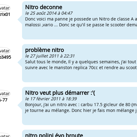
Nitro deconne
le 25 août 2014 à 04:47
rix01
Donc voici ma panne je possede un Nitro de classe A av
malossi ,vario ... Donc se qu'il se passe le scooter dem
problème nitro
le 27 juillet 2011 à 22:31
o3495
Salut tous le monde, Il y a quelques semaines, j'ai tout
suivre avec le manston replica 70cc et rendre au scoot u
Nitro veut plus démarrer :'(
le 17 février 2011 à 18:39
s-77
Bonjour, j'ai un nitro avec : carbu 17.5 gicleur de 80 (mai
je tourne au mélange. Donc hier je fais mon mélange j
nitro polini évo broute