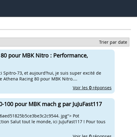
Trier par date
 80 pour MBK Nitro : Performance,
i Spitro-73, et aujourd'hui, je suis super excité de
re Athena Racing 80 pour MBK Nitro....
Voir les
0
réponses
90-100 pour MBK mach g par JuJuFast117
e 6aed51825b5ce3be3c2c9544. jpg"> Pot
on Salut tout le monde, ici JuJuFast117 ! Pour tous
Voir les
0
réponses