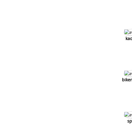
kao
bike
sp