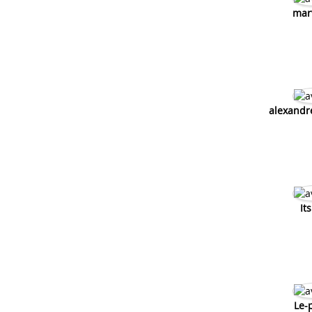
Faire préparer les carter nitro
mar
Comment bien faire son melange sur une
2 temps
alexandr
It
Le-