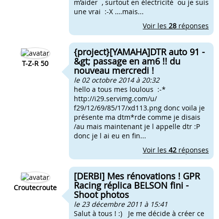
m’aider , surtout en électricité ou je suis
une vrai :-X ….mais...
Voir les
28
réponses
{project}[YAMAHA]DTR auto 91 -
&gt; passage en am6 !! du
T-Z-R 50
nouveau mercredi !
le 02 octobre 2014 à 20:32
hello a tous mes loulous :-*
http://i29.servimg.com/u/
f29/12/69/85/17/xd113.png donc voila je
présente ma dtm*rde comme je disais
/au mais maintenant je l appelle dtr :P
donc je l ai eu en fin...
Voir les
42
réponses
[DERBI] Mes rénovations ! GPR
Racing réplica BELSON fini -
Croutecroute
Shoot photos
le 23 décembre 2011 à 15:41
Salut à tous ! :) Je me décide à créer ce