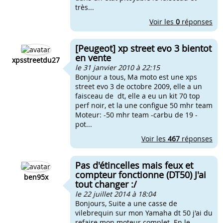
très...
Voir les
0
réponses
[Peugeot] xp street evo 3 bientot
en vente
xpsstreetdu27
le 31 janvier 2010 à 22:15
Bonjour a tous, Ma moto est une xps
street evo 3 de octobre 2009, elle a un
faisceau de dt, elle a eu un kit 70 top
perf noir, et la une configue 50 mhr team
Moteur: -50 mhr team -carbu de 19 -
pot...
Voir les
467
réponses
Pas d'étincelles mais feux et
compteur fonctionne (DT50) J'ai
ben95x
tout changer :/
le 22 juillet 2014 à 18:04
Bonjours, Suite a une casse de
vilebrequin sur mon Yamaha dt 50 j'ai du
refaire mon moteur complet. En le