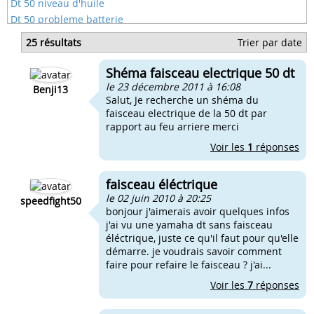
Dt 50 niveau d'huile
Dt 50 probleme batterie
Dt 50 quel essence
25 résultats
Trier par date
Dt 50 quel transmission
Trou d'air dt 50
Shéma faisceau electrique 50 dt
Yamaha dt 50 2009
le 23 décembre 2011 à 16:08
Benji13
Salut, Je recherche un shéma du
faisceau electrique de la 50 dt par
rapport au feu arriere merci
Voir les
1
réponses
faisceau éléctrique
le 02 juin 2010 à 20:25
speedfight50
bonjour j'aimerais avoir quelques infos
j'ai vu une yamaha dt sans faisceau
éléctrique, juste ce qu'il faut pour qu'elle
démarre. je voudrais savoir comment
faire pour refaire le faisceau ? j'ai...
Voir les
7
réponses