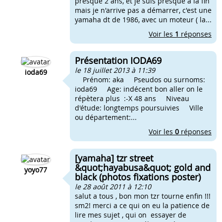
presque 2 ans, et je suis presque a la fin
mais je n'arrive pas a démarrer, c'est une
yamaha dt de 1986, avec un moteur ( la...
Voir les
1
réponses
Présentation IODA69
le 18 juillet 2013 à 11:39
ioda69
Prénom: aka Pseudos ou surnoms:
ioda69 Age: indécent bon aller on le
répètera plus :-X 48 ans Niveau
d'étude: longtemps poursuivies Ville
ou département:...
Voir les
0
réponses
[yamaha] tzr street
&quot;hayabusa&quot; gold and
yoyo77
black (photos fixations poster)
le 28 août 2011 à 12:10
salut a tous , bon mon tzr tourne enfin !!!
sm2! merci a ce qui on eu la patience de
lire mes sujet , qui on essayer de