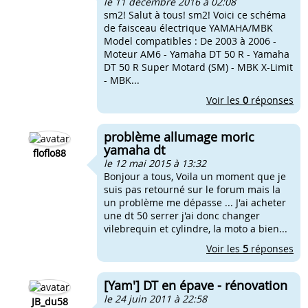
le 11 décembre 2016 à 02:08
sm2! Salut à tous! sm2! Voici ce schéma
de faisceau électrique YAMAHA/MBK
Model compatibles : De 2003 à 2006 -
Moteur AM6 - Yamaha DT 50 R - Yamaha
DT 50 R Super Motard (SM) - MBK X-Limit
- MBK...
Voir les
0
réponses
problème allumage moric
yamaha dt
floflo88
le 12 mai 2015 à 13:32
Bonjour a tous, Voila un moment que je
suis pas retourné sur le forum mais la
un problème me dépasse ... J'ai acheter
une dt 50 serrer j'ai donc changer
vilebrequin et cylindre, la moto a bien...
Voir les
5
réponses
[Yam'] DT en épave - rénovation
le 24 juin 2011 à 22:58
JB_du58