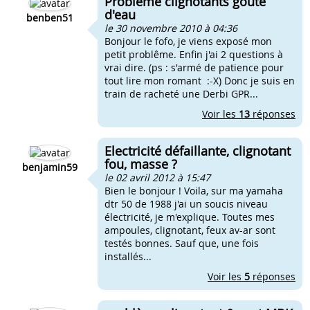
Problême clignotants goute
d'eau
benben51
le 30 novembre 2010 à 04:36
Bonjour le fofo, je viens exposé mon
petit problême. Enfin j'ai 2 questions à
vrai dire. (ps : s'armé de patience pour
tout lire mon romant :-X) Donc je suis en
train de racheté une Derbi GPR...
Voir les
13
réponses
Electricité défaillante, clignotant
fou, masse ?
benjamin59
le 02 avril 2012 à 15:47
Bien le bonjour ! Voila, sur ma yamaha
dtr 50 de 1988 j'ai un soucis niveau
électricité, je m'explique. Toutes mes
ampoules, clignotant, feux av-ar sont
testés bonnes. Sauf que, une fois
installés...
Voir les
5
réponses