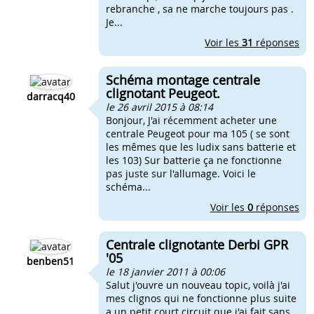
rebranche , sa ne marche toujours pas .
Je...
Voir les
31
réponses
Schéma montage centrale
clignotant Peugeot.
darracq40
le 26 avril 2015 à 08:14
Bonjour, J'ai récemment acheter une
centrale Peugeot pour ma 105 ( se sont
les mêmes que les ludix sans batterie et
les 103) Sur batterie ça ne fonctionne
pas juste sur l'allumage. Voici le
schéma...
Voir les
0
réponses
Centrale clignotante Derbi GPR
'05
benben51
le 18 janvier 2011 à 00:06
Salut j'ouvre un nouveau topic, voilà j'ai
mes clignos qui ne fonctionne plus suite
a un petit court circuit que j'ai fait sans