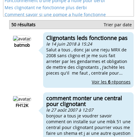
Fonctionnement d'une pompe a huile pour derbi
Mes clignotant ne fonctionne plus derbi
Comment savoir si une pompe a huile fonctionne
Comment fonctionne le starter sur une moto
50 résultats
Trier par date
Comment fonctionne un starter sur une derbi
Comment fonctionne une admission par clapet
Clignotants leds fonctionne pas
Mettre des clignotants sur une mobylette
le 14 juin 2018 à 15:24
batmob
Salut a tous , donc jai une rieju MRX de
2008 sans cligno et je me suis fait
arreter par les gendarmes et obligation
de mettre des clignotants , j'achète les
pieces qu'il me faut , centrale pour...
Voir les
6
réponses
comment monter une central
pour clignotant
FH12K
le 27 août 2007 à 12:07
bonjour a tous je voudrer savoir
comment on installe sur une mbk 51 une
central pour clignotant pourrier vous me
faire un shema et j ai une autre question