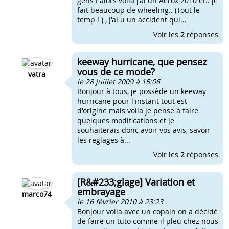
gens ! alors voila j'ai un Aerox 2010 et.. je
fait beaucoup de wheeling.. (Tout le
temp ! ) , J'ai u un accident qui...
Voir les
2
réponses
keeway hurricane, que pensez
vous de ce mode?
vatra
le 28 juillet 2009 à 15:06
Bonjour à tous, je possède un keeway
hurricane pour l'instant tout est
d'origine mais voila je pense à faire
quelques modifications et je
souhaiterais donc avoir vos avis, savoir
les reglages à...
Voir les
2
réponses
[R&#233;glage] Variation et
embrayage
marco74
le 16 février 2010 à 23:23
Bonjour voila avec un copain on a décidé
de faire un tuto comme il pleu chez nous