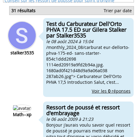
Conseil sur les ressort de poussé pour spirit d'origine
Quel ressort de pousser mettre sur mon spirit
31 résultats
Trier par date
Quel ressort de poussé sur config origine
Quel ressort de poussée sur nitro origine
Test du Carburateur Dell'Orto
Ressort de poussé jaune sur ovetto origine
PHVA 17.5 ED sur Gilera Stalker
par Stalker3535
le 08 août 2024 à 15:04
/monthly_2024_08/carburat eur-dellorto-
stalker3535
phva-175-ed- sans-starter-
854c1ddd2698
1114ed20919a9fd2b94a.jpg.
1680ad0f421d48d9a9a06a038
287ab26.jpg"> Carburateur Dell'Orto
PHVA 17,5 Introduction Salut, c'est...
Voir les
0
réponses
Ressort de poussé et ressort
d'embrayage
Math--xp
le 06 août 2009 à 21:23
Bonjour j'aurais voulu savoir quel ressort
de poussé je pourrais mettre sur mon
nitro tout d'origine ac vario débridé et