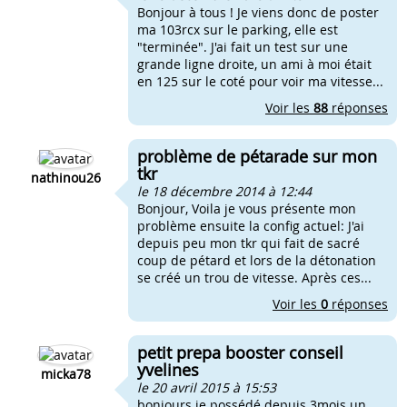
Bonjour à tous ! Je viens donc de poster
ma 103rcx sur le parking, elle est
"terminée". J'ai fait un test sur une
grande ligne droite, un ami à moi était
en 125 sur le coté pour voir ma vitesse...
Voir les
88
réponses
problème de pétarade sur mon
tkr
nathinou26
le 18 décembre 2014 à 12:44
Bonjour, Voila je vous présente mon
problème ensuite la config actuel: J'ai
depuis peu mon tkr qui fait de sacré
coup de pétard et lors de la détonation
se créé un trou de vitesse. Après ces...
Voir les
0
réponses
petit prepa booster conseil
yvelines
micka78
le 20 avril 2015 à 15:53
bonjours je possédé depuis 3mois un