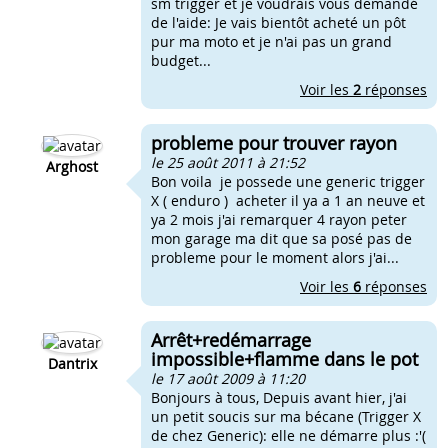
sm trigger et je voudrais vous demandé
de l'aide: Je vais bientôt acheté un pôt
pur ma moto et je n'ai pas un grand
budget...
Voir les
2
réponses
probleme pour trouver rayon
le 25 août 2011 à 21:52
Arghost
Bon voila je possede une generic trigger
X ( enduro ) acheter il ya a 1 an neuve et
ya 2 mois j'ai remarquer 4 rayon peter
mon garage ma dit que sa posé pas de
probleme pour le moment alors j'ai...
Voir les
6
réponses
Arrêt+redémarrage
impossible+flamme dans le pot
Dantrix
le 17 août 2009 à 11:20
Bonjours à tous, Depuis avant hier, j'ai
un petit soucis sur ma bécane (Trigger X
de chez Generic): elle ne démarre plus :'(