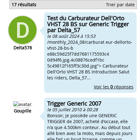
Bien repeindre son pot d'échappement
17 résultats
Trier par date
Comment bien equiper un ludix
Comment bien equiper une derbi
Test du Carburateur Dell'Orto
Comment bien nettoyer son pot
VHST 28 BS sur Generic Trigger
par Delta_57
le 08 août 2024 à 15:53
/monthly_2024_08/carburat eur-dellorto-
Delta578
vhst-28-bs-b
e88c59d25f7dd7681175593c4
0d94f6.jpg.4c08876cedf1bc
5c49812f165ff3c30d.jpg"> Carburateur
Dell'Orto VHST 28 BS Introduction Salut
les riders, Delta_57...
Voir les
0
réponses
Trigger Generic 2007
le 05 juillet 2010 à 00:28
Goupille
Bonsoir, Je possède une GENERIC
TRIGGER de 2007, acheté d'occase, elle
n'a que 4.500km conteur. Au début tout
allé bien avec la moto, mais depuis jours
elle fait un bruit bizarre, comme un...