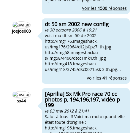
Voir les
1500
réponses
dt 50 sm 2002 new config
le 30 octobre 2006 à 19:21
joejoe003
voici ma dt sm 50 de 2002
http://img176.imageshack.
us/img176/2964/dt2js0pz7. th.jpg
http://img58.imageshack.u
s/img58/4466/dtcc1mk4.th. jpg
http://img418.imageshack.
us/img418/3745/dsc00215sk 3.th.jpg...
Voir les
41
réponses
[Aprilia] Sx Mk Pro race 70 cc
photos p, 194,196,197, vidéo p
sx44
199
le 03 mai 2012 à 21:41
Salut à tous !! Voici ma moto quand elle
était toute d'origine :
http://img196.imageshack.