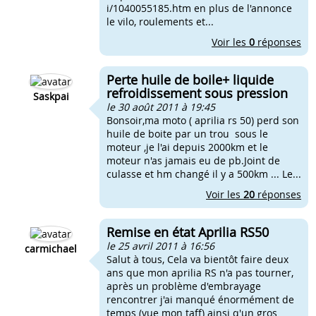
i/1040055185.htm en plus de l'annonce
le vilo, roulements et...
Voir les
0
réponses
Perte huile de boile+ liquide
refroidissement sous pression
Saskpai
le 30 août 2011 à 19:45
Bonsoir,ma moto ( aprilia rs 50) perd son
huile de boite par un trou sous le
moteur ,je l'ai depuis 2000km et le
moteur n'as jamais eu de pb.Joint de
culasse et hm changé il y a 500km ... Le...
Voir les
20
réponses
Remise en état Aprilia RS50
le 25 avril 2011 à 16:56
carmichael
Salut à tous, Cela va bientôt faire deux
ans que mon aprilia RS n'a pas tourner,
après un problème d'embrayage
rencontrer j'ai manqué énormément de
temps (vue mon taff) ainsi q'un gros