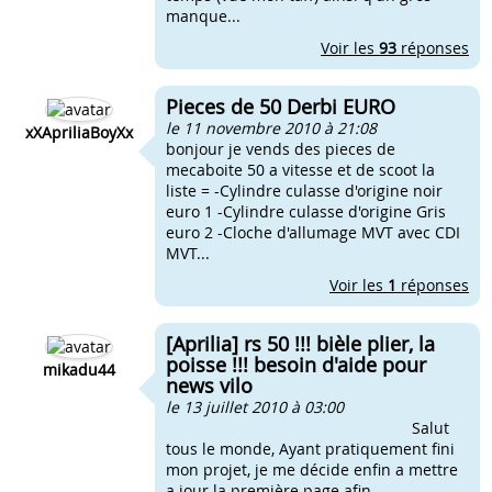
manque...
Voir les
93
réponses
Pieces de 50 Derbi EURO
le 11 novembre 2010 à 21:08
xXApriliaBoyXx
bonjour je vends des pieces de
mecaboite 50 a vitesse et de scoot la
liste = -Cylindre culasse d'origine noir
euro 1 -Cylindre culasse d'origine Gris
euro 2 -Cloche d'allumage MVT avec CDI
MVT...
Voir les
1
réponses
[Aprilia] rs 50 !!! bièle plier, la
poisse !!! besoin d'aide pour
mikadu44
news vilo
le 13 juillet 2010 à 03:00
Salut
tous le monde, Ayant pratiquement fini
mon projet, je me décide enfin a mettre
a jour la première page afin...