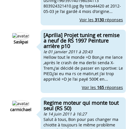
us/img196/597/40198034113
803924321410.jpg By toto44420 at 2012-
05-03 je l'ai gardé 4 mois d'origine...
Voir les
3130
réponses
[Aprilia] Projet tuning et remise
a neuf de RS 1997 Peinture
Saskpai
arrière p10
le 01 janvier 2011 à 20:43
Hellow tout le monde =D Bon,je me lance
,après le crash de ma derbi senda X-
Trem,j'ai décidé de passer en sportive: Le
PIED,j'ai eu ma rs ce matin,et j'ai trop
apprécié =D Je l'ai payé 500€ en...
Voir les
165
réponses
Regime moteur qui monte tout
seul (RS 50)
carmichael
le 14 juin 2011 à 16:27
Salut à tous, Bon pour pas changer ma
chiotte à toujours le même problème