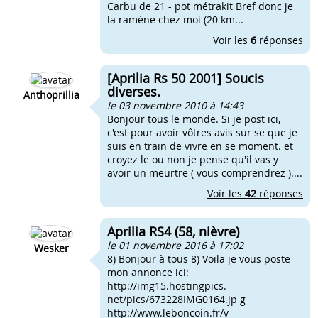
Carbu de 21 - pot métrakit Bref donc je
la ramène chez moi (20 km...
Voir les
6
réponses
[Aprilia Rs 50 2001] Soucis
diverses.
Anthoprillia
le 03 novembre 2010 à 14:43
Bonjour tous le monde. Si je post ici,
c'est pour avoir vôtres avis sur se que je
suis en train de vivre en se moment. et
croyez le ou non je pense qu'il vas y
avoir un meurtre ( vous comprendrez )....
Voir les
42
réponses
Aprilia RS4 (58, nièvre)
le 01 novembre 2016 à 17:02
Wesker
8) Bonjour à tous 8) Voila je vous poste
mon annonce ici:
http://img15.hostingpics.
net/pics/673228IMG0164.jp g
http://www.leboncoin.fr/v