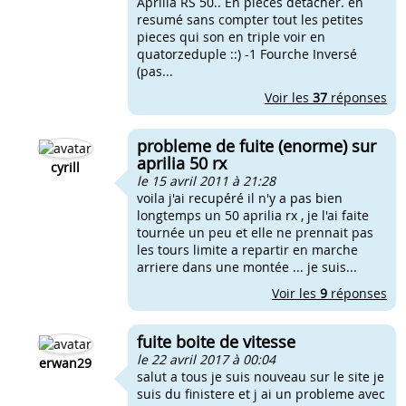
Aprilia RS 50.. En pieces detacher. en
resumé sans compter tout les petites
pieces qui son en triple voir en
quatorzeduple ::) -1 Fourche Inversé
(pas...
Voir les
37
réponses
probleme de fuite (enorme) sur
aprilia 50 rx
cyrill
le 15 avril 2011 à 21:28
voila j'ai recupéré il n'y a pas bien
longtemps un 50 aprilia rx , je l'ai faite
tournée un peu et elle ne prennait pas
les tours limite a repartir en marche
arriere dans une montée ... je suis...
Voir les
9
réponses
fuite boite de vitesse
le 22 avril 2017 à 00:04
erwan29
salut a tous je suis nouveau sur le site je
suis du finistere et j ai un probleme avec