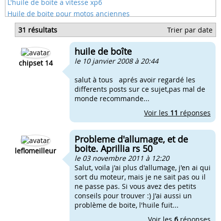
L'huile de boite a vitesse xp6
Huile de boite pour motos anciennes
Huile pour boite a kick scooter
31 résultats
Trier par date
Huile 2 temps aprilia
Ou mettre l'huile de boite derbi
huile de boîte
Honda 125 quel huile boite
le 10 janvier 2008 à 20:44
chipset 14
salut à tous aprés avoir regardé les
differents posts sur ce sujet,pas mal de
monde recommande...
Voir les
11
réponses
Probleme d'allumage, et de
boite. Aprillia rs 50
leflomeilleur
le 03 novembre 2011 à 12:20
Salut, voila j'ai plus d'allumage, j'en ai qui
sort du moteur, mais je ne sait pas ou il
ne passe pas. Si vous avez des petits
conseils pour trouver :) J'ai aussi un
problème de boite, l'huile fuit...
Voir les
6
réponses