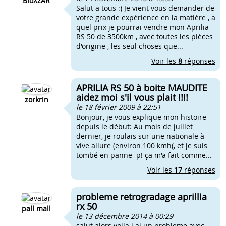
BioXzAR
Salut a tous :) Je vient vous demander de
votre grande expérience en la matière , a
quel prix je pourrai vendre mon Aprilia
RS 50 de 3500km , avec toutes les pièces
d'origine , les seul choses que...
Voir les
8
réponses
APRILIA RS 50 à boite MAUDITE
aidez moi s'il vous plait !!!!
zorkrin
le 18 février 2009 à 22:51
Bonjour, je vous explique mon histoire
depuis le début: Au mois de juillet
dernier, je roulais sur une nationale à
vive allure (environ 100 kmh(, et je suis
tombé en panne p! ça m'a fait comme...
Voir les
17
réponses
probleme retrogradage aprillia
rx 50
pall mall
le 13 décembre 2014 à 00:29
salut alors voila j ai un probleme avec