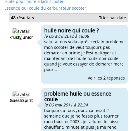
Huile pour boite a kick scooter
Essence qui coule du carburateur scooter
Regler l'arrivé d'huile d'un scooter
48 résultats
Trier par date
Quelle huile 2 temps pour scooter
Comment changer l'huile de transmission scooter
huile noire qui coule ?
De l'eau dans l'huile de mon scooter
le 05 avril 2012 à 18:08
krustyjunior
salut a tous voila aprés certain probleme
mon scooter de veut toujours pas
démarer en prime je l'est nettoyer et
maintenant de l'huile toute noir coule
quand je veux essayer de demarer merci
pour...
Voir les
2
réponses
probleme huile ou essence
coule
GueshSpirit
le 06 mai 2011 à 22:34
bonjours a tous , donc ça fesait 2
semaine que je ne fesais plus tourner
mon booster 2003 , je l'allume le laisse
chauffer 5 minute et puis je me rend