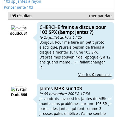
103 sp jantes à rayon
Poncer jante 103
Taille jante 103
195 résultats
Trier par date
Disque sur jante mbk 51
Comment repeindre des jante de 103 spx
CHERCHE freins a disque pour
Jante 17 pouces peugeot 103
103 SPX (&amp; jantes ?)
doudou31
le 27 juillet 2010 à 17:25
Bonjour, Pour me faire un petit proto
electrique, j'aurais besoin de freins a
disque a monter sur une 103 SPX.
D'après mes souvenir de l'époque (y'a 12
ans quand meme ...) il fallait changer
la...
Voir les
0
réponses
Jantes MBK sur 103
le 05 novembre 2007 à 17:54
Dudu666
Je voudrais savoir si les jantes de MBK se
monte sans problèmes sur une 103 SP. Je
parles des jantes qui font comme 3
grosses pales d'hélice . Ca me semble