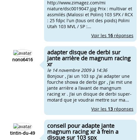
http://www.zimagez.com/mi
niature/dsc0019047.jpg Prix : multivar et
assmilés (Malossi et Polini) 103 SPX / RCX
: 25 fdpc l'un (tous ont des poids) Polini
Utah 103 MVL / SP :...
Voir les
16
réponses
adapter disque de derbi sur
jante arrière de magnum racing
nono6416
xr
le 14 novembre 2009 à 14:36
Bonjour , j'ai un 103 sp ,j'ai adapter une
fourche showa de derbi gpr , j'ai mit une
jante arrière a l'avant de mangnum
racing xr . J'ai un disque de derbi super-
motard que je voudrai mettre sur ma...
Voir les
13
réponses
conseil pour adapte jante
magnum racing xr à frein a
tintin-du-49
disque sur 103 spx