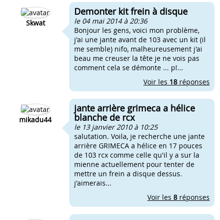
Demonter kit frein à disque
le 04 mai 2014 à 20:36
Skwat
Bonjour les gens, voici mon problème,
j'ai une jante avant de 103 avec un kit (il
me semble) nifo, malheureusement j'ai
beau me creuser la tête je ne vois pas
comment cela se démonte ... p!...
Voir les
18
réponses
jante arrière grimeca a hélice
blanche de rcx
mikadu44
le 13 janvier 2010 à 10:25
salutation. Voila, je recherche une jante
arrière GRIMECA a hélice en 17 pouces
de 103 rcx comme celle qu'il y a sur la
mienne actuellement pour tenter de
mettre un frein a disque dessus.
j'aimerais...
Voir les
8
réponses