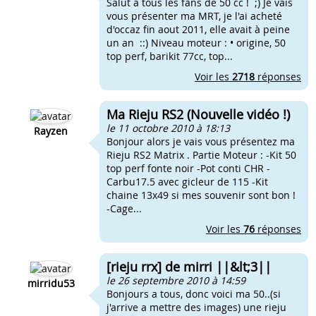
Salut a tous les fans de 50 cc ! ;) Je vais
vous présenter ma MRT, je l'ai acheté
d'occaz fin aout 2011, elle avait à peine
un an ::) Niveau moteur : • origine, 50
top perf, barikit 77cc, top...
Voir les
2718
réponses
Ma Rieju RS2 (Nouvelle vidéo !)
le 11 octobre 2010 à 18:13
Rayzen
Bonjour alors je vais vous présentez ma
Rieju RS2 Matrix . Partie Moteur : -Kit 50
top perf fonte noir -Pot conti CHR -
Carbu17.5 avec gicleur de 115 -Kit
chaine 13x49 si mes souvenir sont bon !
-Cage...
Voir les
76
réponses
[rieju rrx] de mirri ||&lt;3||
le 26 septembre 2010 à 14:59
mirridu53
Bonjours a tous, donc voici ma 50..(si
j'arrive a mettre des images) une rieju