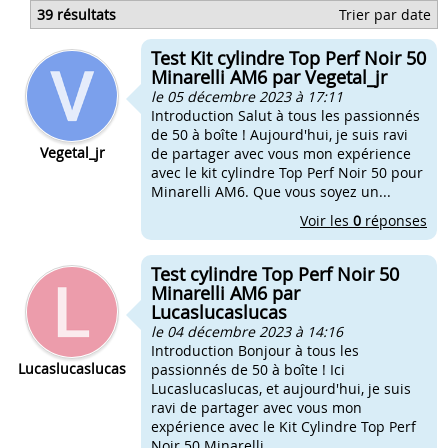
Quelle bougie pour kit 50 top perf
39 résultats
Trier par date
Quelle carbu pour kit 50 top perf
Reglage carbu 21 kit 50 top perfs
Test Kit cylindre Top Perf Noir 50
Reglage carbu pour kit 50 top perf
Minarelli AM6 par Vegetal_jr
le 05 décembre 2023 à 17:11
Introduction Salut à tous les passionnés
de 50 à boîte ! Aujourd'hui, je suis ravi
Vegetal_jr
de partager avec vous mon expérience
avec le kit cylindre Top Perf Noir 50 pour
Minarelli AM6. Que vous soyez un...
Voir les
0
réponses
Test cylindre Top Perf Noir 50
Minarelli AM6 par
Lucaslucaslucas
le 04 décembre 2023 à 14:16
Introduction Bonjour à tous les
Lucaslucaslucas
passionnés de 50 à boîte ! Ici
Lucaslucaslucas, et aujourd'hui, je suis
ravi de partager avec vous mon
expérience avec le Kit Cylindre Top Perf
Noir 50 Minarelli...