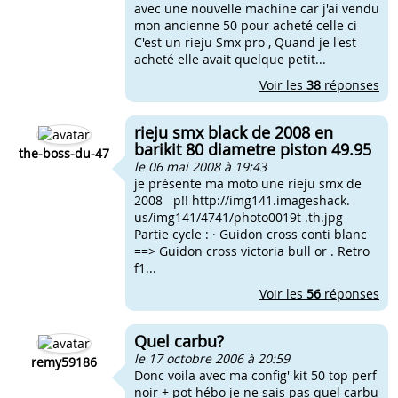
avec une nouvelle machine car j'ai vendu
mon ancienne 50 pour acheté celle ci
C'est un rieju Smx pro , Quand je l'est
acheté elle avait quelque petit...
Voir les
38
réponses
rieju smx black de 2008 en
barikit 80 diametre piston 49.95
the-boss-du-47
le 06 mai 2008 à 19:43
je présente ma moto une rieju smx de
2008 p!! http://img141.imageshack.
us/img141/4741/photo0019t .th.jpg
Partie cycle : · Guidon cross conti blanc
==> Guidon cross victoria bull or . Retro
f1...
Voir les
56
réponses
Quel carbu?
le 17 octobre 2006 à 20:59
remy59186
Donc voila avec ma config' kit 50 top perf
noir + pot hébo je ne sais pas quel carbu