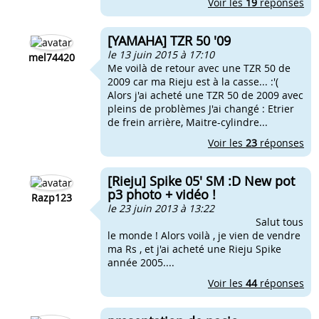
Voir les
19
réponses
[YAMAHA] TZR 50 '09
le 13 juin 2015 à 17:10
mel74420
Me voilà de retour avec une TZR 50 de
2009 car ma Rieju est à la casse... :'(
Alors j'ai acheté une TZR 50 de 2009 avec
pleins de problèmes J'ai changé : Etrier
de frein arrière, Maitre-cylindre...
Voir les
23
réponses
[Rieju] Spike 05' SM :D New pot
p3 photo + vidéo !
Razp123
le 23 juin 2013 à 13:22
Salut tous
le monde ! Alors voilà , je vien de vendre
ma Rs , et j'ai acheté une Rieju Spike
année 2005....
Voir les
44
réponses