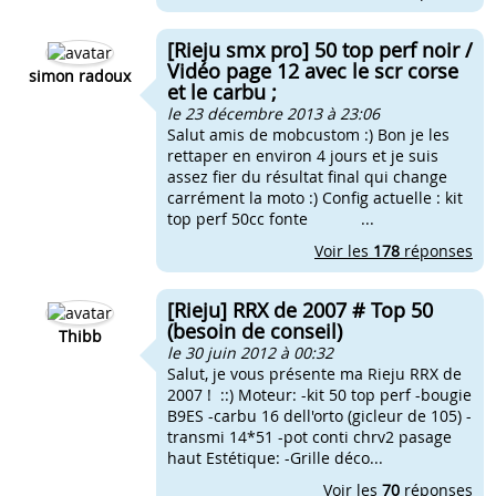
[Rieju smx pro] 50 top perf noir /
Vidéo page 12 avec le scr corse
simon radoux
et le carbu ;
le 23 décembre 2013 à 23:06
Salut amis de mobcustom :) Bon je les
rettaper en environ 4 jours et je suis
assez fier du résultat final qui change
carrément la moto :) Config actuelle : kit
top perf 50cc fonte ...
Voir les
178
réponses
[Rieju] RRX de 2007 # Top 50
(besoin de conseil)
Thibb
le 30 juin 2012 à 00:32
Salut, je vous présente ma Rieju RRX de
2007 ! ::) Moteur: -kit 50 top perf -bougie
B9ES -carbu 16 dell'orto (gicleur de 105) -
transmi 14*51 -pot conti chrv2 pasage
haut Estétique: -Grille déco...
Voir les
70
réponses