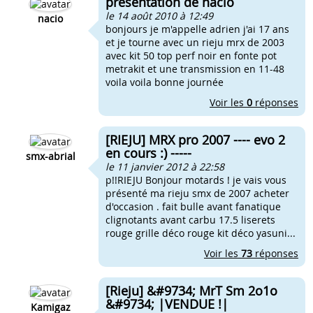
presentation de nacio
le 14 août 2010 à 12:49
nacio
bonjours je m'appelle adrien j'ai 17 ans
et je tourne avec un rieju mrx de 2003
avec kit 50 top perf noir en fonte pot
metrakit et une transmission en 11-48
voila voila bonne journée
Voir les
0
réponses
[RIEJU] MRX pro 2007 ---- evo 2
en cours :) -----
smx-abrial
le 11 janvier 2012 à 22:58
p!!RIEJU Bonjour motards ! je vais vous
présenté ma rieju smx de 2007 acheter
d'occasion . fait bulle avant fanatique
clignotants avant carbu 17.5 liserets
rouge grille déco rouge kit déco yasuni...
Voir les
73
réponses
[Rieju] &#9734; MrT Sm 2o1o
&#9734; |VENDUE !|
Kamigaz