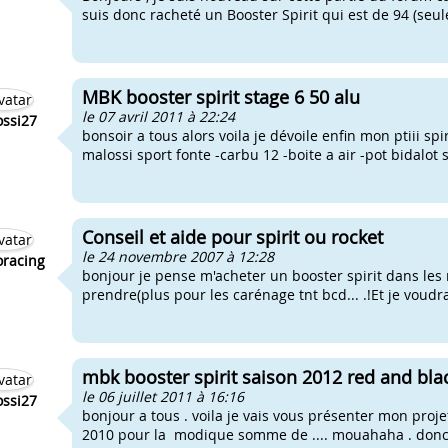
suis donc racheté un Booster Spirit qui est de 94 (seule
MBK booster spirit stage 6 50 alu
le 07 avril 2011 à 22:24
ssi27
bonsoir a tous alors voila je dévoile enfin mon ptiii spir
malossi sport fonte -carbu 12 -boite a air -pot bidalot s
Conseil et aide pour spirit ou rocket
le 24 novembre 2007 à 12:28
racing
bonjour je pense m'acheter un booster spirit dans les 
prendre(plus pour les carénage tnt bcd... .!Et je voudra
mbk booster spirit saison 2012 red and blac
le 06 juillet 2011 à 16:16
ssi27
bonjour a tous . voila je vais vous présenter mon projet
2010 pour la modique somme de .... mouahaha . donc la