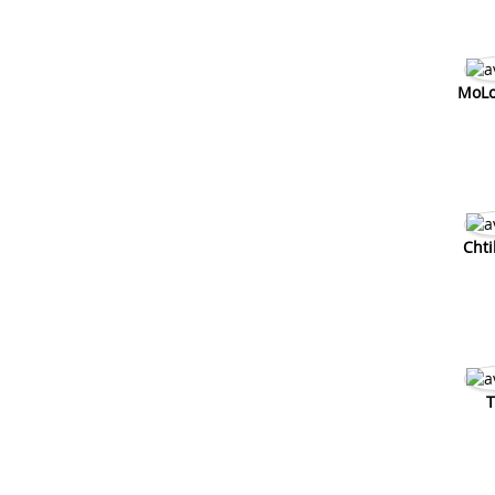
MoLo
Chti
T