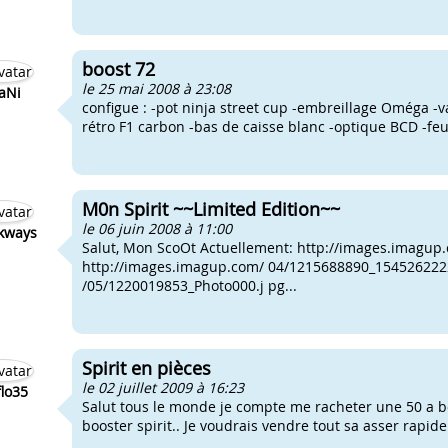
boost 72
le 25 mai 2008 à 23:08
aNi
configue : -pot ninja street cup -embreillage Oméga -
rétro F1 carbon -bas de caisse blanc -optique BCD -feux
M0n Spirit ~~Limited Edition~~
le 06 juin 2008 à 11:00
kways
Salut, Mon ScoOt Actuellement: http://images.imagu
http://images.imagup.com/ 04/1215688890_1545262222
/05/1220019853_Photo000.j pg...
Spirit en pièces
le 02 juillet 2009 à 16:23
flo35
Salut tous le monde je compte me racheter une 50 a b
booster spirit.. Je voudrais vendre tout sa asser rapid