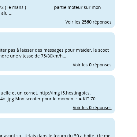
ans le 72 ( le mans ) partie moteur sur mon
alu ...
Voir les
2560
réponses
iter pas à laisser des messages pour m'aider, le scoot
indre une vitesse de 75/80km/h...
Voir les
0
réponses
isuelle et un cornet. http://img15.hostingpics.
. jpg Mon scooter pour le moment : ►KIT 70...
Voir les
0
réponses
 avant sa , j'etais dans le forum du 50 a boite ;) Je me