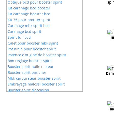
Optique bcd pour booster spirit
spi
Kit carenage bcd booster
Kit carenage booster bcd
Kit 75 pour booster spirit
Carenage mbk spirit bcd
Carenage bcd spirit
Spirit full bcd
ti
Galet pour booster mbk spirit
Pot ninja pour booster spirit
Potence d'origine de booster spirit
Bon reglage booster spirit
Booster spirit huile moteur
Booster spirit pas cher
Dam
Mbk carburateur booster spirit
Embrayage malossi booster spirit
Booster spirit d'occasion
Fourche mbk booster spirit
Préparation moteur booster spirit
Probléme acceleration booster spirit
Hac
Probleme courroie booster spirit