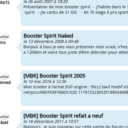
le 26 août 2007 à 18:20
rite72
Présentation de mon booster spirit - j'habite d
spirit - j'ai carbu de 21 DO - kit 70 stage 6 pro sport 
Booster Spirit Naked
le 13 décembre 2008 à 09:48
tiro
Bonjour à tous je vais vous présenter mon scoot, n'hes
a 1200km et viens tout juste d'être debrider pour atte
[MBK] Booster Spirit 2005
le 10 mai 2016 à 12:36
mned
Mon scooter à l'achat (full origine : 50cc) Sauf modif v
net/pics/6807639766031020 11797252365351890346884o
[MBK] Booster Spirit refait a neuf
le 18 décembre 2011 à 19:57
ksel
Bonjours , je suis nouveau sur cette partie du forum car