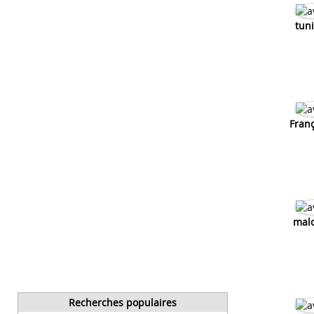
tun
Franç
malo
Recherches populaires