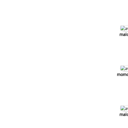
malo
momo
malo