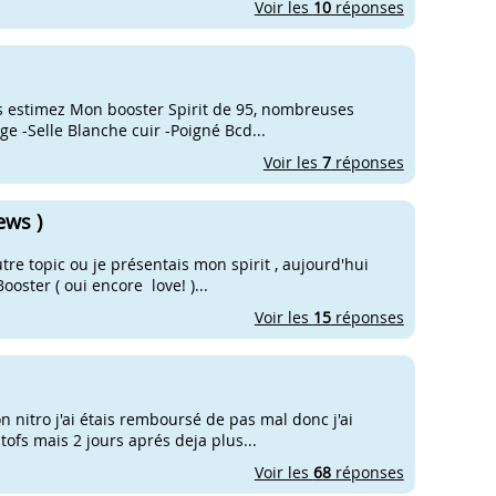
Voir les
10
réponses
ous estimez Mon booster Spirit de 95, nombreuses
ge -Selle Blanche cuir -Poigné Bcd...
Voir les
7
réponses
ews )
utre topic ou je présentais mon spirit , aujourd'hui
Booster ( oui encore love! )...
Voir les
15
réponses
n nitro j'ai étais remboursé de pas mal donc j'ai
 tofs mais 2 jours aprés deja plus...
Voir les
68
réponses