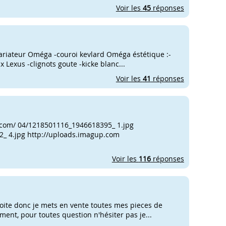
Voir les
45
réponses
variateur Oméga -couroi kevlard Oméga éstétique :-
 Lexus -clignots goute -kicke blanc...
Voir les
41
réponses
p.com/ 04/1218501116_1946618395_ 1.jpg
_ 4.jpg http://uploads.imagup.com
Voir les
116
réponses
oite donc je mets en vente toutes mes pieces de
ement, pour toutes question n'hésiter pas je...