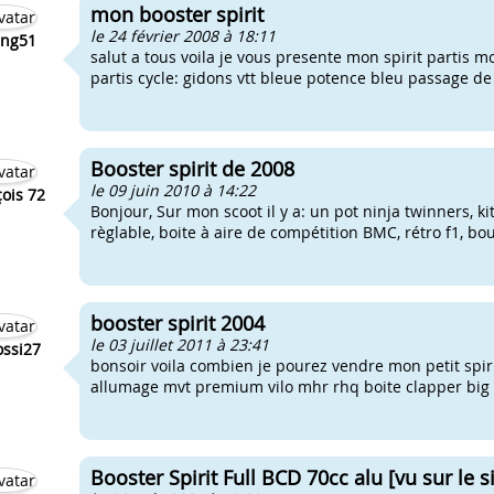
mon booster spirit
le 24 février 2008 à 18:11
ing51
salut a tous voila je vous presente mon spirit partis m
partis cycle: gidons vtt bleue potence bleu passage de
Booster spirit de 2008
le 09 juin 2010 à 14:22
ois 72
Bonjour, Sur mon scoot il y a: un pot ninja twinners, k
règlable, boite à aire de compétition BMC, rétro f1, bo
booster spirit 2004
le 03 juillet 2011 à 23:41
ssi27
bonsoir voila combien je pourez vendre mon petit spirit
allumage mvt premium vilo mhr rhq boite clapper big va
Booster Spirit Full BCD 70cc alu [vu sur le si