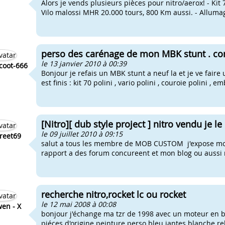
Alors je vends plusieurs pièces pour nitro/aerox! - Kit 
Vilo malossi MHR 20.000 tours, 800 Km aussi. - Allumage
perso des carénage de mon MBK stunt . conse
le 13 janvier 2010 à 00:39
coot-666
Bonjour je refais un MBK stunt a neuf la et je ve faire
est finis : kit 70 polini , vario polini , couroie polini , e
[Nitro][ dub style project ] nitro vendu je le 
le 09 juillet 2010 à 09:15
reet69
salut a tous les membre de MOB CUSTOM j'expose mon 
rapport a des forum concureent et mon blog ou aussi mo
recherche nitro,rocket lc ou rocket
le 12 mai 2008 à 00:08
wen - X
bonjour j'échange ma tzr de 1998 avec un moteur en bo
piéces d'origine peinture perso bleu jantes blanche r