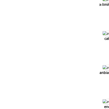
x-limi
ca
anbi
en