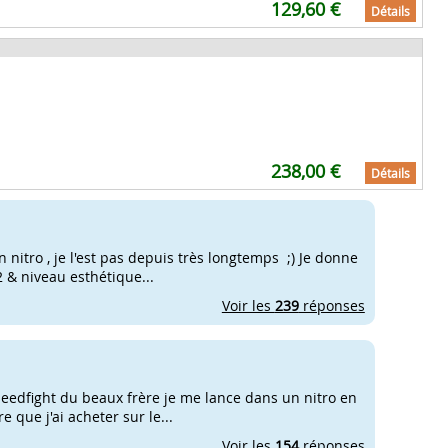
129,60 €
Détails
238,00 €
Détails
 nitro , je l'est pas depuis très longtemps ;) Je donne
12 & niveau esthétique...
Voir les
239
réponses
peedfight du beaux frère je me lance dans un nitro en
re que j'ai acheter sur le...
Voir les
154
réponses