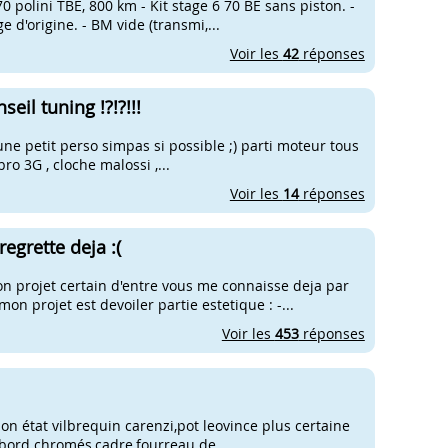
70 polini TBE, 800 km - Kit stage 6 70 BE sans piston. -
 d'origine. - BM vide (transmi,...
Voir les
42
réponses
il tuning !?!?!!!
 une petit perso simpas si possible ;) parti moteur tous
mbro 3G , cloche malossi ,...
Voir les
14
réponses
regrette deja :(
projet certain d'entre vous me connaisse deja par
n projet est devoiler partie estetique : -...
Voir les
453
réponses
n état vilbrequin carenzi,pot leovince plus certaine
ebord chromés,cadre,fourreau de...