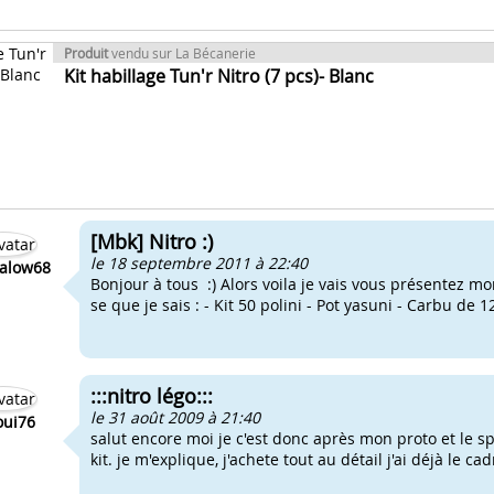
Produit
vendu sur La Bécanerie
Kit habillage Tun'r Nitro (7 pcs)- Blanc
[Mbk] Nitro :)
le 18 septembre 2011 à 22:40
alow68
Bonjour à tous :) Alors voila je vais vous présentez mon
se que je sais : - Kit 50 polini - Pot yasuni - Carbu de 
:::nitro légo:::
le 31 août 2009 à 21:40
oui76
salut encore moi je c'est donc après mon proto et le s
kit. je m'explique, j'achete tout au détail j'ai déjà le cad