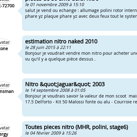
le 01 novembre 2009 à 15:10
t-72700
salut je vend ou echange : allumage polini rotor inte
phare yz plaque phare yz avec deux feux tout le system
estimation nitro naked 2010
le 28 juin 2015 à 22:11
tone
Bonjour je voudrait vendre mon nitro pour acheter une
vu qu'il y a quelque pièce dessus .
Nitro &quot;jaguar&quot; 2003
le 14 septembre 2008 à 01:05
ansman
Bonjour je voudrais savoir la valeur de mon scoot maint
17.5 Dell'orto - Kit 50 Malossi fonte ou alu - Courroie re
Toutes pieces nitro (MHR, polini, stage6)
le 04 février 2009 à 15:26
ergy