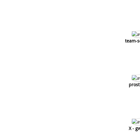
team-s
prost
X - g