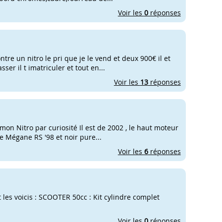
Voir les
0
réponses
tre un nitro le pri que je le vend et deux 900€ il et
er il t imatriculer et tout en...
Voir les
13
réponses
mon Nitro par curiosité Il est de 2002 , le haut moteur
 Mégane RS '98 et noir pure...
Voir les
6
réponses
les voicis : SCOOTER 50cc : Kit cylindre complet
Voir les
0
réponses