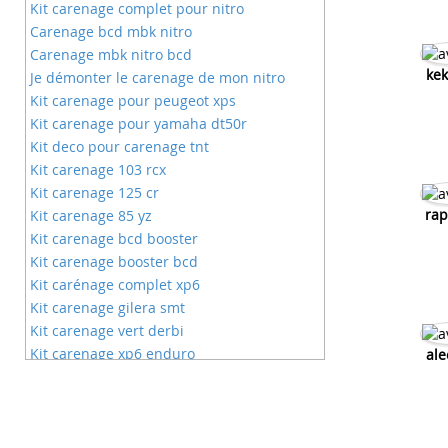
Kit carenage complet pour nitro
Carenage bcd mbk nitro
Carenage mbk nitro bcd
kek
Je démonter le carenage de mon nitro
Kit carenage pour peugeot xps
Kit carenage pour yamaha dt50r
Kit deco pour carenage tnt
Kit carenage 103 rcx
Kit carenage 125 cr
rap
Kit carenage 85 yz
Kit carenage bcd booster
Kit carenage booster bcd
Kit carénage complet xp6
Kit carenage gilera smt
Kit carenage vert derbi
Kit carenage xp6 enduro
ale
Kit de carenages complete pour xp6
Kit carenage speedfight
Kit carenage xps
Kit carenages xp6