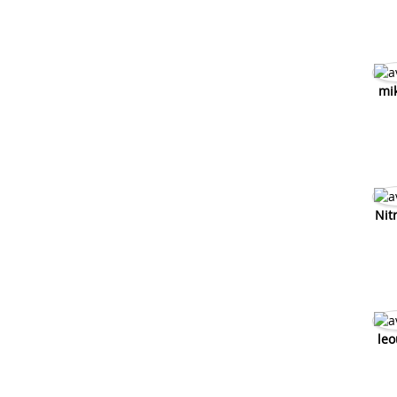
mi
Nit
leo