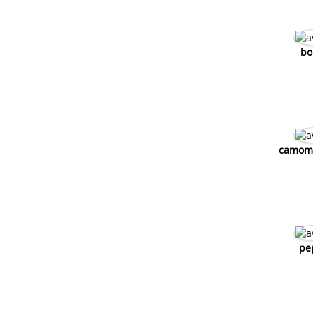
bo
camomil
pe