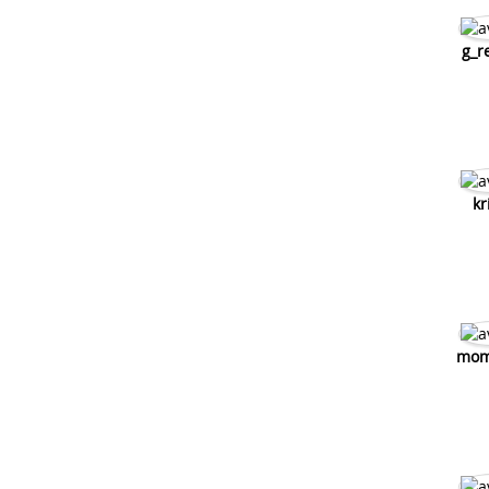
g_r
kr
mom