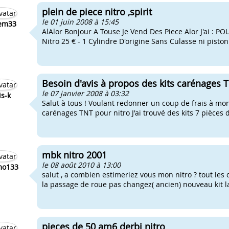
plein de piece nitro ,spirit
le 01 juin 2008 à 15:45
em33
AlAlor Bonjour A Touse Je Vend Des Piece Alor J'ai : P
Nitro 25 € - 1 Cylindre D'origine Sans Culasse ni piston 
Besoin d'avis à propos des kits carénages 
le 07 janvier 2008 à 03:32
is-k
Salut à tous ! Voulant redonner un coup de frais à mon
carénages TNT pour nitro J'ai trouvé des kits 7 pièces d
mbk nitro 2001
le 08 août 2010 à 13:00
o133
salut , a combien estimeriez vous mon nitro ? tout les
la passage de roue pas changez( ancien) nouveau kit la 
pieces de 50 am6 derbi nitro