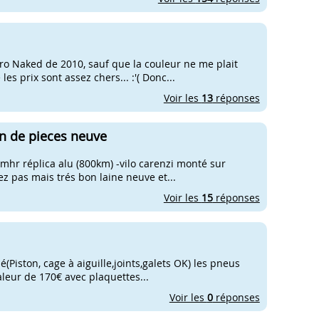
tro Naked de 2010, sauf que la couleur ne me plait
es prix sont assez chers... :'( Donc...
Voir les
13
réponses
in de pieces neuve
mhr réplica alu (800km) -vilo carenzi monté sur
z pas mais trés bon laine neuve et...
Voir les
15
réponses
(Piston, cage à aiguille,joints,galets OK) les pneus
leur de 170€ avec plaquettes...
Voir les
0
réponses