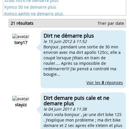
Scoot nitro ne demarre plus
Kymco 50 ne demarre plus
Kymco agility ne demarre plus
Dirt qui ne demarre pas a la poussette
21 résultats
Trier par date
Ma dirt 125 ne demarre pas
Ma dirt neuve ne demarre pas
Dirt ne démarre plus
Scooter qui démarre plus apres panne d'essence
le 15 juin 2012 à 11:52
tony17
Bonjour, pendant une sortie de 30 min
environ avec ma dirt apollo 125cc, elle a
coupé lorsque j'étais en train de
rouler.... Après sa impossible de
redémarrer!!! J'ai pensé a controlé ma
bougie...
Voir les
8
réponses
Dirt demare puis cale et ne
demare plus
stayzz
le 04 juin 2011 à 11:38
Alors voila bonjour , jai une dirt bike 125
. J'explique mon probleme ; ma dirt bike
demare et 2 sec apres elle s'etein et plus